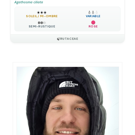
Agathosma ciliata
☀️
☀️
☀️
💧
💧
💧
SOLEIL / MI-OMBRE
VARIABLE
❄️
❄️
❄️
SEMI-RUSTIQUE
ROSE
🍃
RUTACEAE