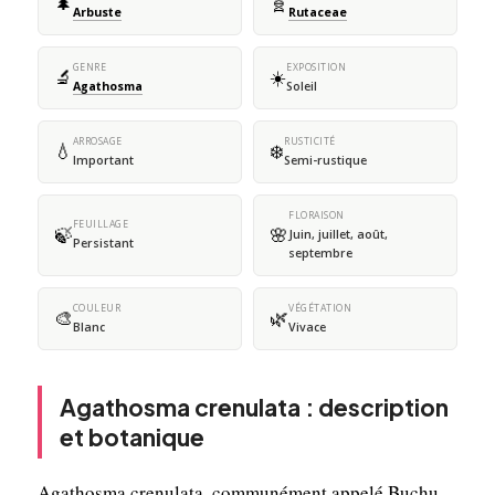
🌲
🧬
Arbuste
Rutaceae
GENRE
EXPOSITION
🔬
☀️
Agathosma
Soleil
ARROSAGE
RUSTICITÉ
💧
❄️
Important
Semi-rustique
FLORAISON
FEUILLAGE
🍃
🌸
Juin, juillet, août,
Persistant
septembre
COULEUR
VÉGÉTATION
🎨
🌿
Blanc
Vivace
Agathosma crenulata : description
et botanique
Agathosma crenulata, communément appelé Buchu,