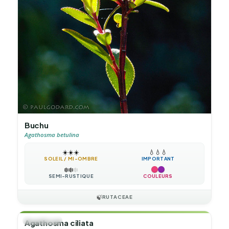
Buchu
Agathosma betulina
☀️
☀️
☀️
💧
💧
💧
SOLEIL / MI-OMBRE
IMPORTANT
❄️
❄️
❄️
SEMI-RUSTIQUE
COULEURS
🍃
RUTACEAE
🌲
ARBUSTE
Agathosma ciliata