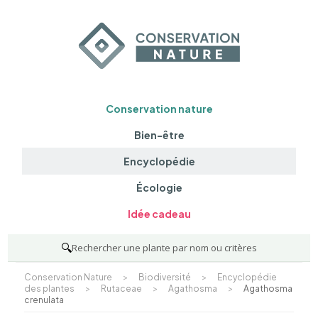
Conservation nature
Bien-être
Encyclopédie
Écologie
Idée cadeau
🔍
Rechercher une plante par nom ou critères
Conservation Nature
>
Biodiversité
>
Encyclopédie
des plantes
>
Rutaceae
>
Agathosma
>
Agathosma
crenulata