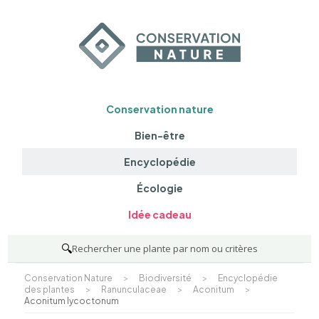
Conservation nature
Bien-être
Encyclopédie
Écologie
Idée cadeau
🔍
Rechercher une plante par nom ou critères
Conservation Nature
>
Biodiversité
>
Encyclopédie
des plantes
>
Ranunculaceae
>
Aconitum
>
Aconitum lycoctonum