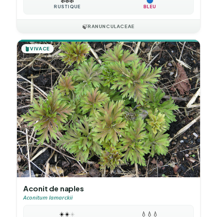
❄️
❄️
❄️
RUSTIQUE
BLEU
🍃
RANUNCULACEAE
🪴
VIVACE
Aconit de naples
Aconitum lamarckii
☀️
☀️
☀️
💧
💧
💧