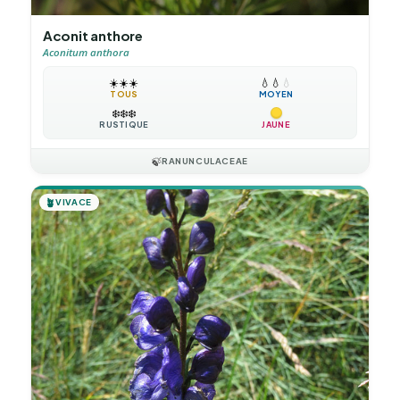
Aconit anthore
Aconitum anthora
☀️
☀️
☀️
💧
💧
💧
TOUS
MOYEN
❄️
❄️
❄️
RUSTIQUE
JAUNE
🍃
RANUNCULACEAE
🪴
VIVACE