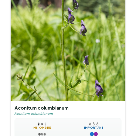
Aconitum columbianum
Aconitum columbianum
☀️
☀️
☀️
💧
💧
💧
MI-OMBRE
IMPORTANT
❄️
❄️
❄️