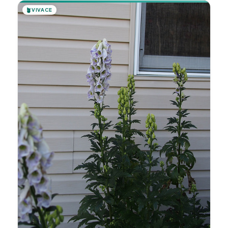
🪴
VIVACE