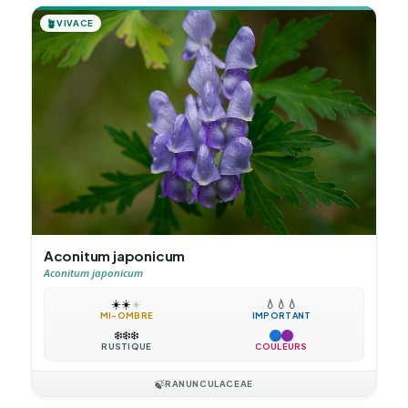
🪴
VIVACE
Aconitum japonicum
Aconitum japonicum
☀️
☀️
☀️
💧
💧
💧
MI-OMBRE
IMPORTANT
❄️
❄️
❄️
RUSTIQUE
COULEURS
🍃
RANUNCULACEAE