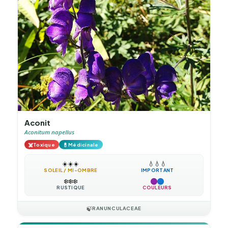
Aconit
Aconitum napellus
☠️
💊
Toxique
Médicinale
☀️
☀️
☀️
💧
💧
💧
SOLEIL / MI-OMBRE
IMPORTANT
❄️
❄️
❄️
RUSTIQUE
COULEURS
🍃
RANUNCULACEAE