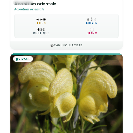
🪴
VIVACE
Aconitum orientale
Aconitum orientale
☀️
☀️
☀️
💧
💧
💧
TOUS
MOYEN
❄️
❄️
❄️
RUSTIQUE
BLANC
🍃
RANUNCULACEAE
🪴
VIVACE