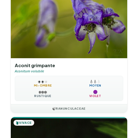
Aconit grimpante
Aconitum volubile
☀️
☀️
☀️
💧
💧
💧
MI-OMBRE
MOYEN
❄️
❄️
❄️
RUSTIQUE
VIOLET
🍃
RANUNCULACEAE
🪴
VIVACE