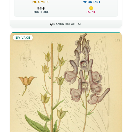
MI-OMBRE
IMPORTANT
❄️
❄️
❄️
RUSTIQUE
JAUNE
🍃
RANUNCULACEAE
🪴
VIVACE