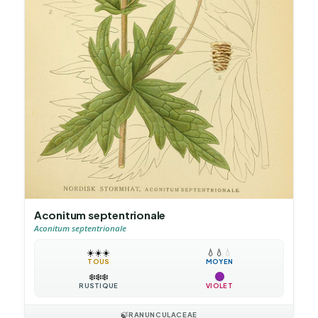
Aconitum septentrionale
Aconitum septentrionale
☀️
☀️
☀️
💧
💧
💧
TOUS
MOYEN
❄️
❄️
❄️
RUSTIQUE
VIOLET
🍃
RANUNCULACEAE