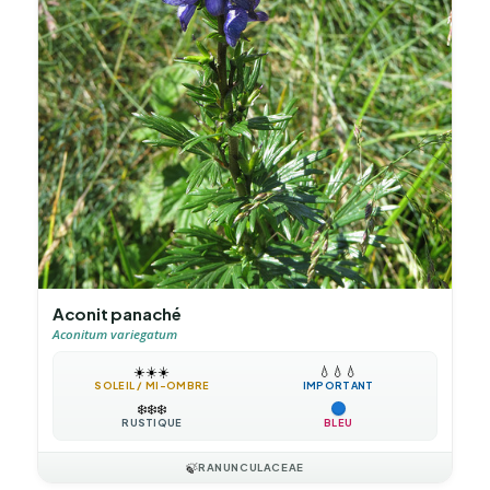
Aconit panaché
Aconitum variegatum
☀️
☀️
☀️
💧
💧
💧
SOLEIL / MI-OMBRE
IMPORTANT
❄️
❄️
❄️
RUSTIQUE
BLEU
🍃
RANUNCULACEAE