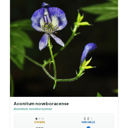
Aconitum noveboracense
Aconitum noveboracense
☀️
☀️
☀️
💧
💧
💧
OMBRE
VARIABLE