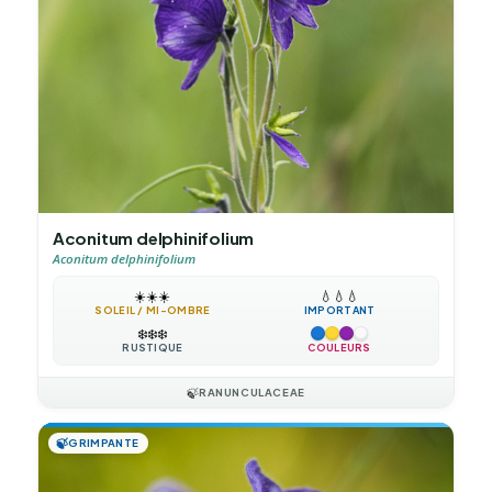
Aconitum delphinifolium
Aconitum delphinifolium
☀️
☀️
☀️
💧
💧
💧
SOLEIL / MI-OMBRE
IMPORTANT
❄️
❄️
❄️
RUSTIQUE
COULEURS
🍃
RANUNCULACEAE
🍃
GRIMPANTE