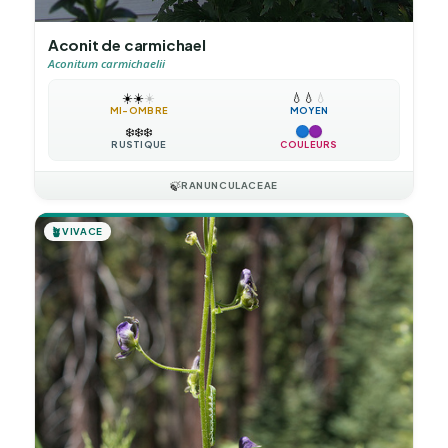
Aconit de carmichael
Aconitum carmichaelii
☀️
☀️
☀️
💧
💧
💧
MI-OMBRE
MOYEN
❄️
❄️
❄️
RUSTIQUE
COULEURS
🍃
RANUNCULACEAE
🪴
VIVACE