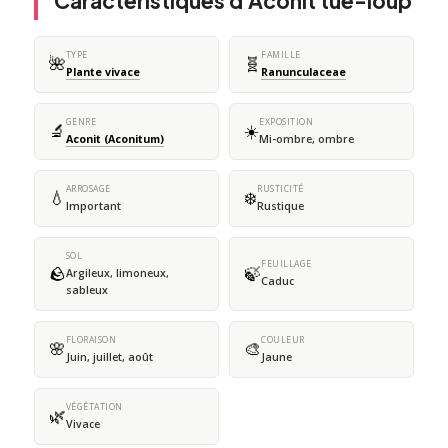
Caractéristiques d'Aconit tue-loup
TYPE
FAMILLE
🌺
🧬
Plante vivace
Ranunculaceae
GENRE
EXPOSITION
🔬
☀️
Aconit (Aconitum)
Mi-ombre, ombre
ARROSAGE
RUSTICITÉ
💧
❄️
Important
Rustique
SOL
FEUILLAGE
🪨
🍃
Argileux, limoneux,
Caduc
sableux
FLORAISON
COULEUR
🌸
🎨
Juin, juillet, août
Jaune
VÉGÉTATION
🌿
Vivace