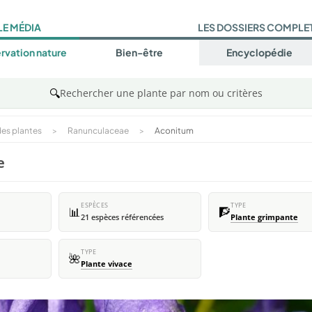
LE MÉDIA
LES DOSSIERS COMPLE
rvation nature
Bien-être
Encyclopédie
🔍
Rechercher une plante par nom ou critères
es plantes
>
Ranunculaceae
>
Aconitum
e
ESPÈCES
TYPE
📊
🧗
21 espèces référencées
Plante grimpante
TYPE
🌺
Plante vivace