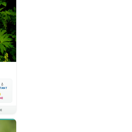

💧
TANT
NE
AE