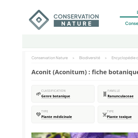
Conse
Conservation Nature
>
Biodiversité
>
Encyclopédie d
Aconit (Aconitum) : fiche botaniqu
CLASSIFICATION
FAMILLE
🌱
🧬
Genre botanique
Ranunculaceae
TYPE
TYPE
💚
☠️
Plante médicinale
Plante toxique