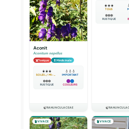
☀️
☀️
☀️

TOUS
❄️
❄️
❄️
RUSTIQUE
Aconit
Aconitum napellus
☠️
💊
Toxique
Médicinale
☀️
☀️
☀️
💧
💧
💧
SOLEIL / MI-OMBRE
IMPORTANT
❄️
❄️
❄️
RUSTIQUE
COULEURS
🍃
RANUNCULACEAE
🍃
RANUNCULA
🪴
VIVACE
🪴
VIVACE