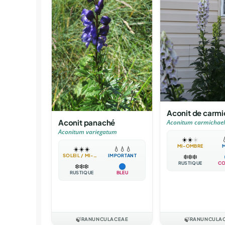
Aconit de carmi
Aconit panaché
Aconitum carmichael
Aconitum variegatum
☀️
☀️
☀️

MI-OMBRE
☀️
☀️
☀️
💧
💧
💧
❄️
❄️
❄️
SOLEIL / MI-OMBRE
IMPORTANT
RUSTIQUE
CO
❄️
❄️
❄️
RUSTIQUE
BLEU
🍃
RANUNCULACEAE
🍃
RANUNCULA