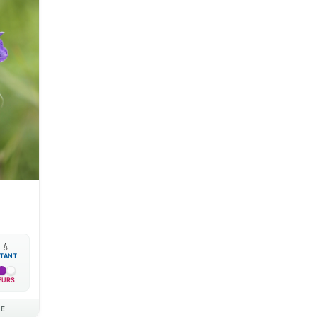
m

💧
TANT
EURS
AE