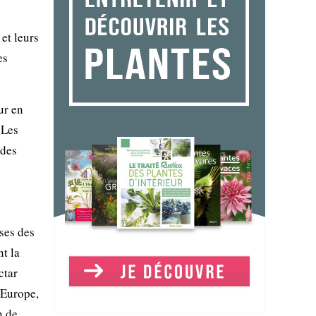
et leurs
es
ur en
 Les
ïdes
uses des
t la
ctar
’Europe,
n de