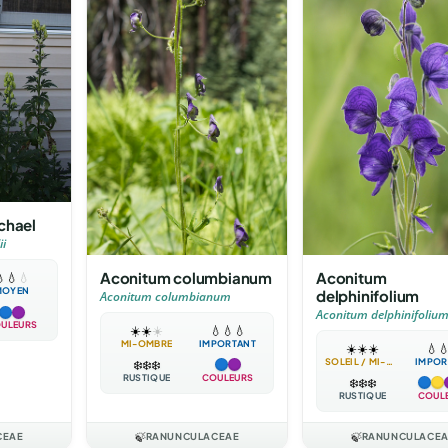
chael
ii
Aconitum columbianum
Aconitum

💧
💧
MOYEN
delphinifolium
Aconitum columbianum
Aconitum delphinifoliu
ULEURS
☀️
☀️
☀️
💧
💧
💧
MI-OMBRE
IMPORTANT
☀️
☀️
☀️
💧

SOLEIL / MI-OMBRE
IMPOR
❄️
❄️
❄️
RUSTIQUE
COULEURS
❄️
❄️
❄️
RUSTIQUE
COUL
CEAE
🍃
RANUNCULACEAE
🍃
RANUNCULACE