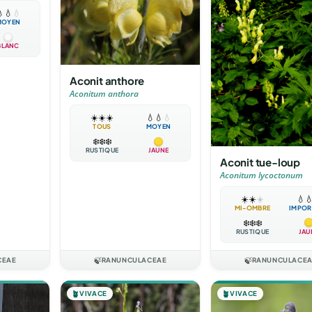

💧
💧
MOYEN
BLANC
Aconit anthore
Aconitum anthora
☀️
☀️
☀️
💧
💧
💧
TOUS
MOYEN
❄️
❄️
❄️
RUSTIQUE
JAUNE
Aconit tue-loup
Aconitum lycoctonum
☀️
☀️
☀️
💧

MI-OMBRE
IMPOR
❄️
❄️
❄️
RUSTIQUE
JAU
CEAE
🍃
RANUNCULACEAE
🍃
RANUNCULACE
🪴
VIVACE
🪴
VIVACE