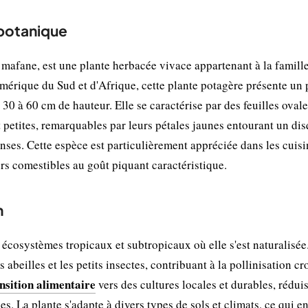
 botanique
mafane, est une plante herbacée vivace appartenant à la famill
mérique du Sud et d'Afrique, cette plante potagère présente un 
0 à 60 cm de hauteur. Elle se caractérise par des feuilles ovale
nt petites, remarquables par leurs pétales jaunes entourant un di
nses. Cette espèce est particulièrement appréciée dans les cuisi
eurs comestibles au goût piquant caractéristique.
n
écosystèmes tropicaux et subtropicaux où elle s'est naturalisée
 abeilles et les petits insectes, contribuant à la pollinisation cr
nsition alimentaire
vers des cultures locales et durables, réduis
. La plante s'adapte à divers types de sols et climats, ce qui en