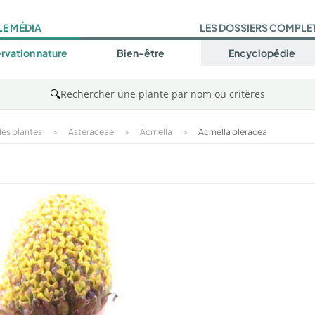
LE MÉDIA
LES DOSSIERS COMPLE
rvation nature
Bien-être
Encyclopédie
🔍
Rechercher une plante par nom ou critères
es plantes
>
Asteraceae
>
Acmella
>
Acmella oleracea