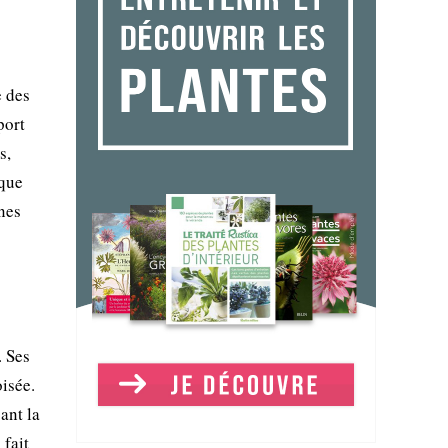
e des
port
s,
sque
nes
. Ses
oisée.
ant la
 fait