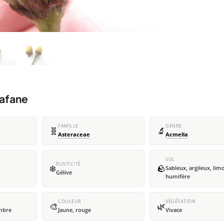
mafane
FAMILLE
GENRE
🧬
🔬
Asteraceae
Acmella
SOL
RUSTICITÉ
❄️
🪨
Sableux, argileux, lim
Gélive
humifère
COULEUR
VÉGÉTATION
🎨
🌿
embre
Jaune, rouge
Vivace