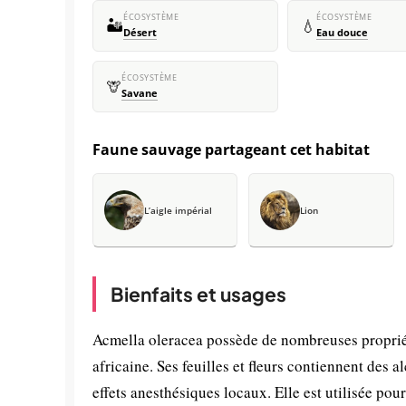
ÉCOSYSTÈME
ÉCOSYSTÈME
🏜️
💧
Désert
Eau douce
ÉCOSYSTÈME
🦒
Savane
Faune sauvage partageant cet habitat
L’aigle impérial
Lion
Bienfaits et usages
Acmella oleracea possède de nombreuses proprié
africaine. Ses feuilles et fleurs contiennent des 
effets anesthésiques locaux. Elle est utilisée pou