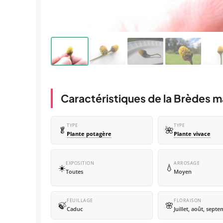
Caractéristiques de la Brèdes 
TYPE
TYPE
🥬
🌺
Plante potagère
Plante vivace
EXPOSITION
ARROSAGE
☀️
💧
Toutes
Moyen
FEUILLAGE
FLORAISON
🍃
🌸
Caduc
Juillet, août, sept