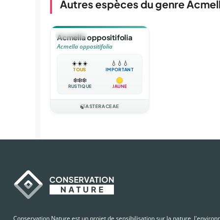
Autres espèces du genre Acmel
🪴
VIVACE
Acmella oppositifolia
Acmella oppositifolia
☀️
☀️
☀️
💧
💧
💧
TOUS
IMPORTANT
❄️
❄️
❄️
RUSTIQUE
JAUNE
🍃
ASTERACEAE
Conservation Nature est un projet de sensibilisation sur la nature, l'enviro