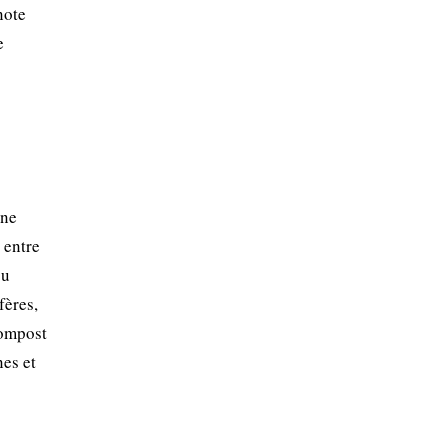
note
e
une
 entre
ou
fères,
compost
nes et