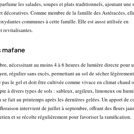
 parfume les salades, soupes et plats traditionnels, ajoutant une 
s et décoratives. Comme membre de la famille des Astéracées, ell
ioxydantes communes à cette famille. Elle est aussi utilisée en
t revitalisantes.
es mafane
re, nécessitant au moins 4 à 6 heures de lumière directe pour 
yen, régulier sans excès, permettant au sol de sécher légèrement
re pas le gel et doit être cultivée comme vivace en climat chaud 
te à divers types de sols : sableux, argileux, limoneux ou humi
n se fait au printemps après les dernières gelées. Un apport de 
oraison intervient de juillet à septembre, offrant des fleurs jau
tien et se récolte régulièrement pour favoriser la ramification.