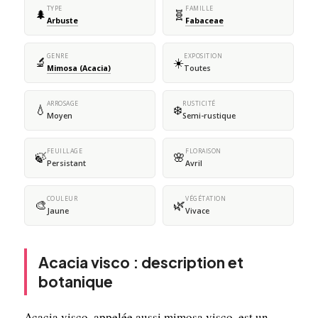
TYPE
FAMILLE
🌲
🧬
Arbuste
Fabaceae
GENRE
EXPOSITION
🔬
☀️
Mimosa (Acacia)
Toutes
ARROSAGE
RUSTICITÉ
💧
❄️
Moyen
Semi-rustique
FEUILLAGE
FLORAISON
🍃
🌸
Persistant
Avril
COULEUR
VÉGÉTATION
🎨
🌿
Jaune
Vivace
Acacia visco : description et
botanique
Acacia visco, appelée aussi mimosa visco, est un