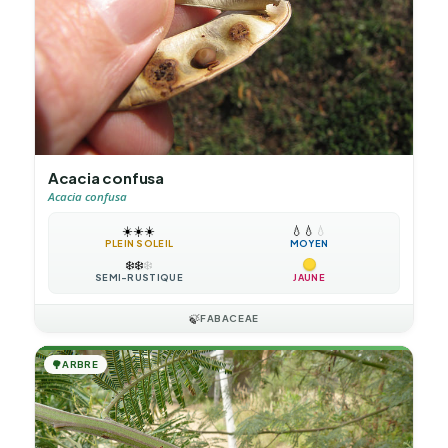
Acacia confusa
Acacia confusa
☀️
☀️
☀️
💧
💧
💧
PLEIN SOLEIL
MOYEN
❄️
❄️
❄️
SEMI-RUSTIQUE
JAUNE
🍃
FABACEAE
🌳
ARBRE