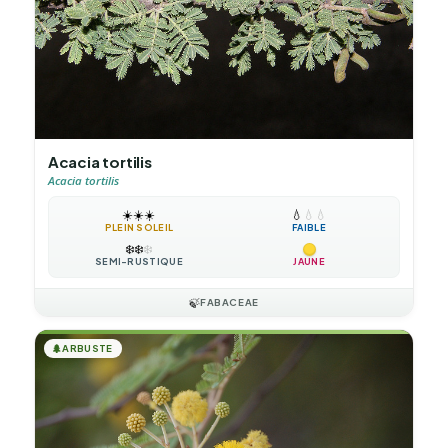
Acacia tortilis
Acacia tortilis
☀️
☀️
☀️
💧
💧
💧
PLEIN SOLEIL
FAIBLE
❄️
❄️
❄️
SEMI-RUSTIQUE
JAUNE
🍃
FABACEAE
🌲
ARBUSTE