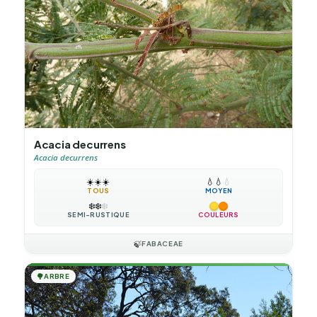
Acacia decurrens
Acacia decurrens
☀️
☀️
☀️
💧
💧
💧
TOUS
MOYEN
❄️
❄️
❄️
SEMI-RUSTIQUE
COULEURS
🍃
FABACEAE
🌳
ARBRE