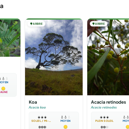
sa
🌳
ARBRE
🌳
ARBRE
a

💧
💧
MOYEN
JAUNE
Koa
Acacia retinodes
Acacia koa
Acacia retinodes
☀️
☀️
☀️
💧
💧
💧
☀️
☀️
☀️
💧

SOLEIL / MI-OMBRE
MOYEN
PLEIN SOLEIL
MOY
❄️
❄️
❄️
❄️
❄️
❄️