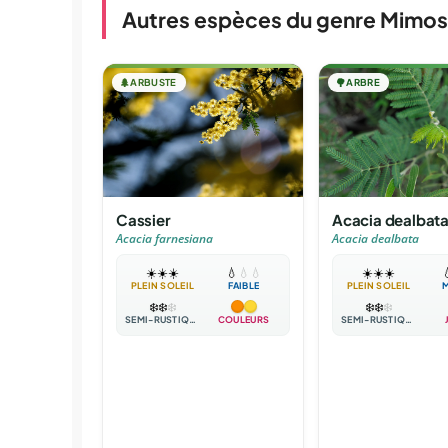
Autres espèces du genre Mimo
🌲
ARBUSTE
🌳
ARBRE
Cassier
Acacia dealbat
Acacia farnesiana
Acacia dealbata
☀️
☀️
☀️
💧
💧
💧
☀️
☀️
☀️

PLEIN SOLEIL
FAIBLE
PLEIN SOLEIL
❄️
❄️
❄️
❄️
❄️
❄️
SEMI-RUSTIQUE
COULEURS
SEMI-RUSTIQUE