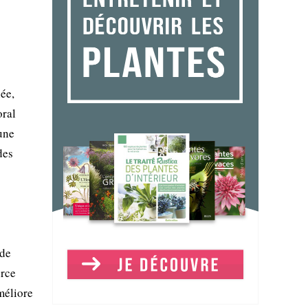
ée,
oral
une
des
 de
urce
méliore