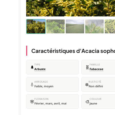
Caractéristiques d'Acacia soph
TYPE
FAMILLE
🌲
🧬
Arbuste
Fabaceae
ARROSAGE
RUSTICITÉ
💧
❄️
Faible, moyen
Non défini
FLORAISON
COULEUR
🌸
🎨
Février, mars, avril, mai
Jaune