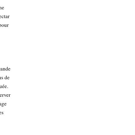
une
ectar
 pour
rande
ns de
uée.
erver
page
es