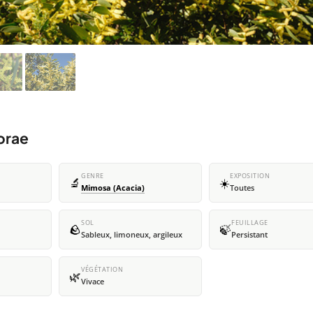
orae
GENRE
EXPOSITION
🔬
☀️
Mimosa (Acacia)
Toutes
SOL
FEUILLAGE
🪨
🍃
Sableux, limoneux, argileux
Persistant
VÉGÉTATION
🌿
Vivace