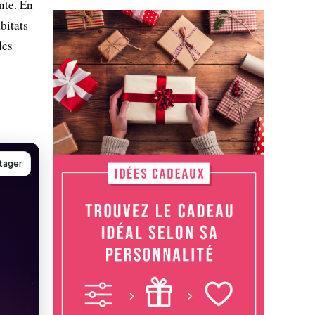
nte. En
abitats
les