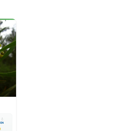

💧
EN