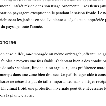
incipal intérêt réside dans son usage ornemental : ses fleurs ja
écoration paysagère exceptionnelle pendant la saison froide. Le n
richissant les jardins en vie. La plante est également appréciée
e du paysage toute l'année.
ophorae
tion ensoleillée, mi-ombragée ou même ombragée, offrant une g
es faibles à moyens une fois établi, s'adaptant bien à des conditio
e de sols : sableux, limoneux ou argileux, sans préférence marq
intemps dans une zone bien drainée. Un paillis léger aide à cons
horae ne nécessite pas de taille importante, mais un léger recé
 En climat froid, une protection hivernale peut être nécessaire l
ois la plante établie.