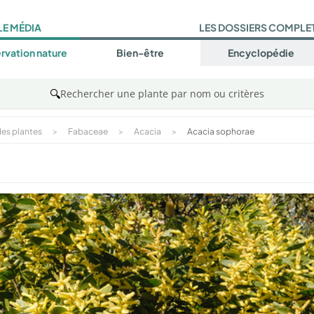
LE MÉDIA
LES DOSSIERS COMPLE
rvation nature
Bien-être
Encyclopédie
🔍
Rechercher une plante par nom ou critères
es plantes
>
Fabaceae
>
Acacia
>
Acacia sophorae