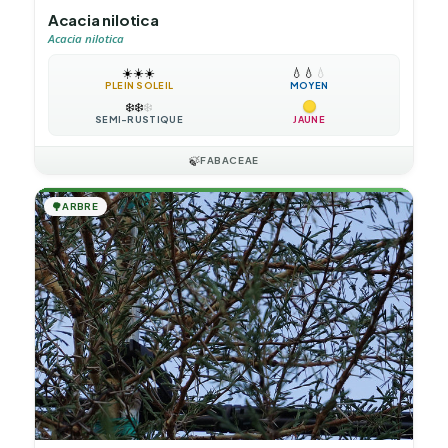
Acacia nilotica
Acacia nilotica
☀️
☀️
☀️
💧
💧
💧
PLEIN SOLEIL
MOYEN
❄️
❄️
❄️
SEMI-RUSTIQUE
JAUNE
🍃
FABACEAE
🌳
ARBRE