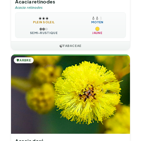
Acacia retinodes
Acacia retinodes
☀️
☀️
☀️
💧
💧
💧
PLEIN SOLEIL
MOYEN
❄️
❄️
❄️
SEMI-RUSTIQUE
JAUNE
🍃
FABACEAE
🌳
ARBRE
Acacia doré