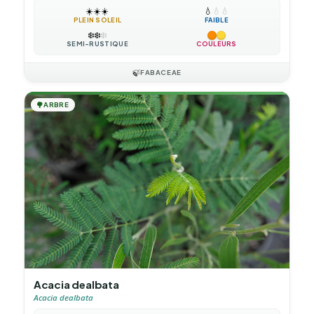
☀️
☀️
☀️
💧
💧
💧
PLEIN SOLEIL
FAIBLE
❄️
❄️
❄️
SEMI-RUSTIQUE
COULEURS
🍃
FABACEAE
🌳
ARBRE
Acacia dealbata
Acacia dealbata