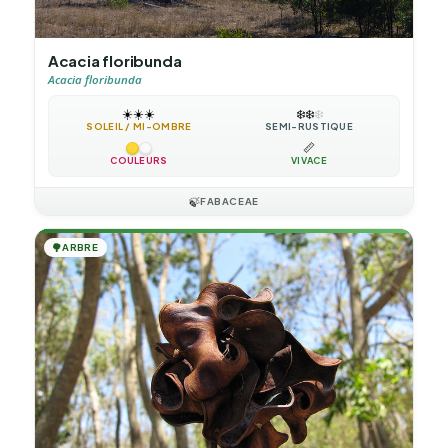
Acacia floribunda
Acacia floribunda
☀️
☀️
☀️
❄️
❄️
❄️
SOLEIL / MI-OMBRE
SEMI-RUSTIQUE
📏
COULEURS
VIVACE
🍃
FABACEAE
🌳
ARBRE