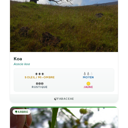
Koa
Acacia koa
☀️
☀️
☀️
💧
💧
💧
SOLEIL / MI-OMBRE
MOYEN
❄️
❄️
❄️
RUSTIQUE
JAUNE
🍃
FABACEAE
🌳
ARBRE