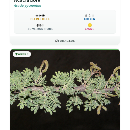
Acacia pycnantha
☀️
☀️
☀️
💧
💧
💧
PLEIN SOLEIL
MOYEN
❄️
❄️
❄️
SEMI-RUSTIQUE
JAUNE
🍃
FABACEAE
🌳
ARBRE