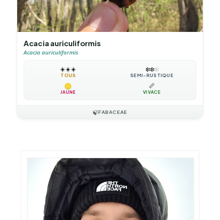
Acacia auriculiformis
Acacia auriculiformis
☀️
☀️
☀️
❄️
❄️
❄️
TOUS
SEMI-RUSTIQUE
📏
JAUNE
VIVACE
🍃
FABACEAE