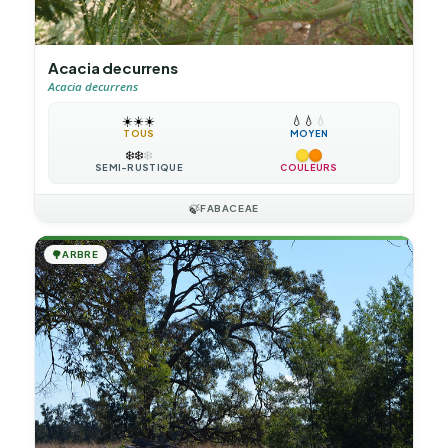
Acacia decurrens
Acacia decurrens
☀️
☀️
☀️
💧
💧
💧
TOUS
MOYEN
❄️
❄️
❄️
SEMI-RUSTIQUE
COULEURS
🍃
FABACEAE
🌳
ARBRE