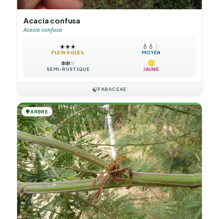
Acacia confusa
Acacia confusa
☀️
☀️
☀️
💧
💧
💧
PLEIN SOLEIL
MOYEN
❄️
❄️
❄️
SEMI-RUSTIQUE
JAUNE
🍃
FABACEAE
🌳
ARBRE