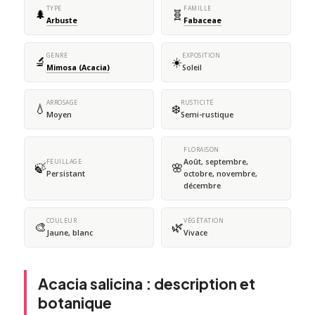
TYPE
FAMILLE
🌲
🧬
Arbuste
Fabaceae
GENRE
EXPOSITION
🔬
☀️
Mimosa (Acacia)
Soleil
ARROSAGE
RUSTICITÉ
💧
❄️
Moyen
Semi-rustique
FLORAISON
Août, septembre,
FEUILLAGE
🍃
🌸
Persistant
octobre, novembre,
décembre
COULEUR
VÉGÉTATION
🎨
🌿
Jaune, blanc
Vivace
Acacia salicina : description et
botanique