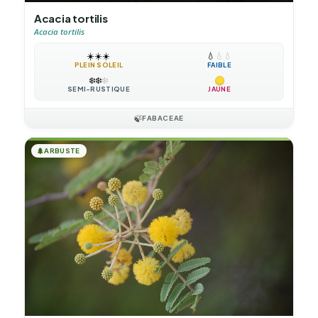
Acacia tortilis
Acacia tortilis
☀️
☀️
☀️
💧
💧
💧
PLEIN SOLEIL
FAIBLE
❄️
❄️
❄️
SEMI-RUSTIQUE
JAUNE
🍃
FABACEAE
🌲
ARBUSTE