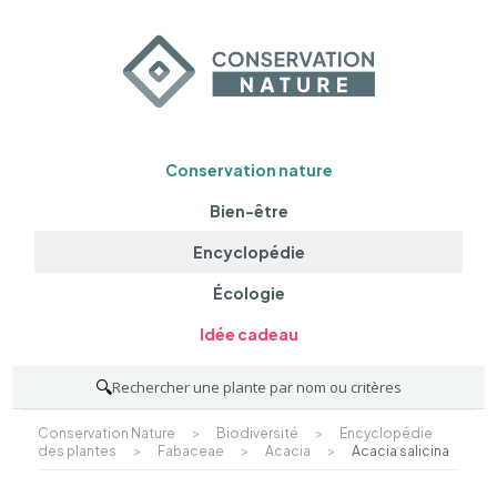
Conservation nature
Bien-être
Encyclopédie
Écologie
Idée cadeau
🔍
Rechercher une plante par nom ou critères
Conservation Nature
>
Biodiversité
>
Encyclopédie
des plantes
>
Fabaceae
>
Acacia
>
Acacia salicina