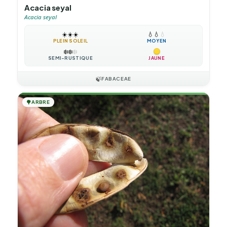
Acacia seyal
Acacia seyal
☀️
☀️
☀️
💧
💧
💧
PLEIN SOLEIL
MOYEN
❄️
❄️
❄️
SEMI-RUSTIQUE
JAUNE
🍃
FABACEAE
🌳
ARBRE