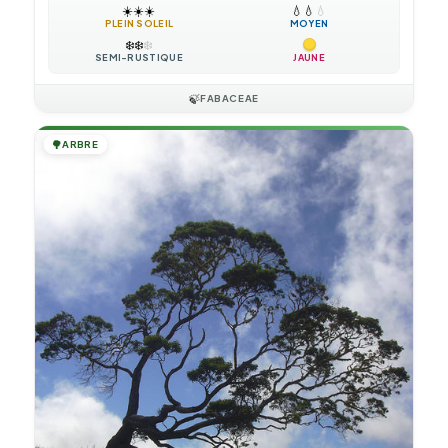
☀️
☀️
☀️
💧
💧
💧
PLEIN SOLEIL
MOYEN
❄️
❄️
❄️
SEMI-RUSTIQUE
JAUNE
🍃
FABACEAE
🌳
ARBRE