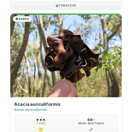
🍃
FABACEAE
🌳
ARBRE
Acacia auriculiformis
Acacia auriculiformis
☀️
☀️
☀️
❄️
❄️
❄️
TOUS
SEMI-RUSTIQUE
📏