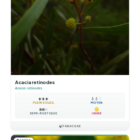
Acacia retinodes
Acacia retinodes
☀️
☀️
☀️
💧
💧
💧
PLEIN SOLEIL
MOYEN
❄️
❄️
❄️
SEMI-RUSTIQUE
JAUNE
🍃
FABACEAE