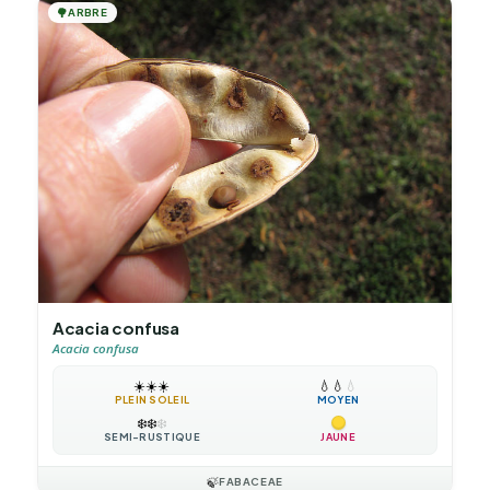
🌳
ARBRE
Acacia confusa
Acacia confusa
☀️
☀️
☀️
💧
💧
💧
PLEIN SOLEIL
MOYEN
❄️
❄️
❄️
SEMI-RUSTIQUE
JAUNE
🍃
FABACEAE