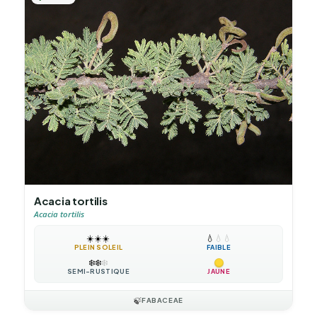
Acacia tortilis
Acacia tortilis
☀️
☀️
☀️
💧
💧
💧
PLEIN SOLEIL
FAIBLE
❄️
❄️
❄️
SEMI-RUSTIQUE
JAUNE
🍃
FABACEAE