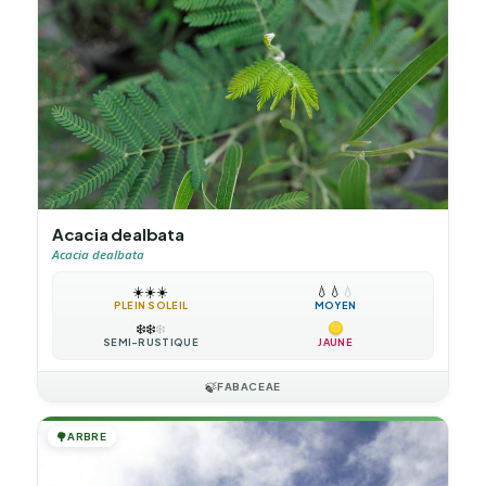
Acacia dealbata
Acacia dealbata
☀️
☀️
☀️
💧
💧
💧
PLEIN SOLEIL
MOYEN
❄️
❄️
❄️
SEMI-RUSTIQUE
JAUNE
🍃
FABACEAE
🌳
ARBRE