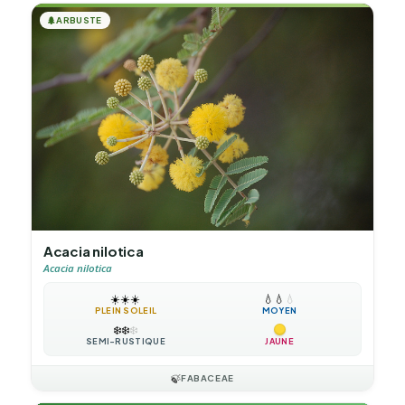
🌲
ARBUSTE
Acacia nilotica
Acacia nilotica
☀️
☀️
☀️
💧
💧
💧
PLEIN SOLEIL
MOYEN
❄️
❄️
❄️
SEMI-RUSTIQUE
JAUNE
🍃
FABACEAE