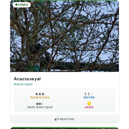
🌳
ARBRE
Acacia seyal
Acacia seyal
☀️
☀️
☀️
💧
💧
💧
PLEIN SOLEIL
MOYEN
❄️
❄️
❄️
SEMI-RUSTIQUE
JAUNE
🍃
FABACEAE