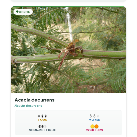
🌳
ARBRE
Acacia decurrens
Acacia decurrens
☀️
☀️
☀️
💧
💧
💧
TOUS
MOYEN
❄️
❄️
❄️
SEMI-RUSTIQUE
COULEURS