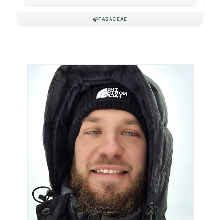
🍃
FABACEAE