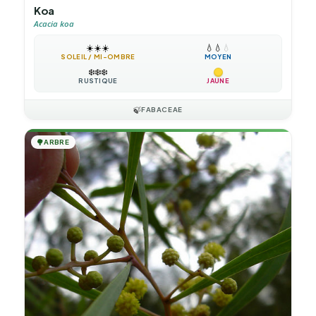
Koa
Acacia koa
☀️
☀️
☀️
💧
💧
💧
SOLEIL / MI-OMBRE
MOYEN
❄️
❄️
❄️
RUSTIQUE
JAUNE
🍃
FABACEAE
🌳
ARBRE