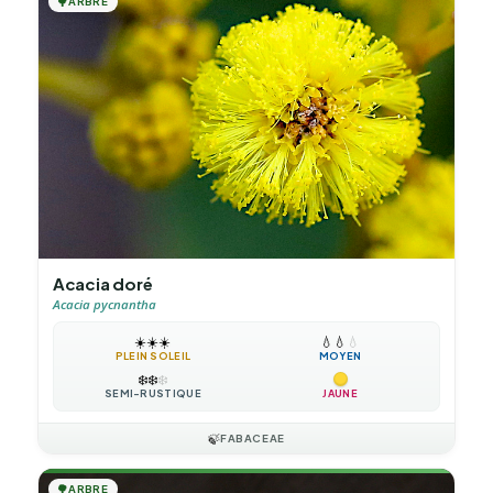
🌳
ARBRE
Acacia doré
Acacia pycnantha
☀️
☀️
☀️
💧
💧
💧
PLEIN SOLEIL
MOYEN
❄️
❄️
❄️
SEMI-RUSTIQUE
JAUNE
🍃
FABACEAE
🌳
ARBRE