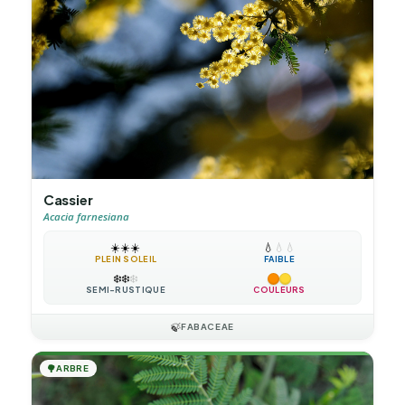
Cassier
Acacia farnesiana
☀️
☀️
☀️
💧
💧
💧
PLEIN SOLEIL
FAIBLE
❄️
❄️
❄️
SEMI-RUSTIQUE
COULEURS
🍃
FABACEAE
🌳
ARBRE