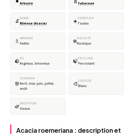
🌲
🧬
Arbuste
Fabaceae
GENRE
EXPOSITION
🔬
☀️
Mimosa (Acacia)
Toutes
ARROSAGE
RUSTICITÉ
💧
❄️
Faible
Rustique
SOL
FEUILLAGE
🪨
🍃
Argileux, limoneux
Persistant
FLORAISON
COULEUR
🌸
🎨
Avril, mai, juin, juillet,
Blanc
août
VÉGÉTATION
🌿
Vivace
Acacia roemeriana : description et