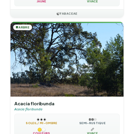
JAUNE
VIVACE
🍃
FABACEAE
🌳
ARBRE
Acacia floribunda
Acacia floribunda
☀️
☀️
☀️
❄️
❄️
❄️
SOLEIL / MI-OMBRE
SEMI-RUSTIQUE
📏
COULEURS
VIVACE