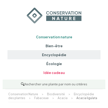
Conservation nature
Bien-être
Encyclopédie
Écologie
Idée cadeau
🔍
Rechercher une plante par nom ou critères
Conservation Nature
>
Biodiversité
>
Encyclopédie
des plantes
>
Fabaceae
>
Acacia
>
Acacia ligulata