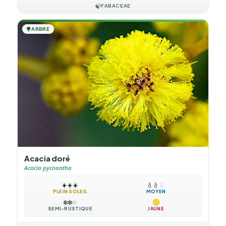
🍃
FABACEAE
🌳
ARBRE
Acacia doré
Acacia pycnantha
☀️
☀️
☀️
💧
💧
💧
PLEIN SOLEIL
MOYEN
❄️
❄️
❄️
SEMI-RUSTIQUE
JAUNE