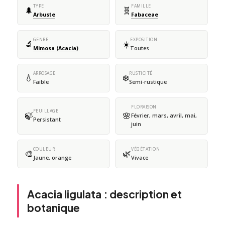
TYPE
FAMILLE
🌲
🧬
Arbuste
Fabaceae
GENRE
EXPOSITION
🔬
☀️
Mimosa (Acacia)
Toutes
ARROSAGE
RUSTICITÉ
💧
❄️
Faible
Semi-rustique
FLORAISON
FEUILLAGE
🍃
🌸
Février, mars, avril, mai,
Persistant
juin
COULEUR
VÉGÉTATION
🎨
🌿
Jaune, orange
Vivace
Acacia ligulata : description et
botanique