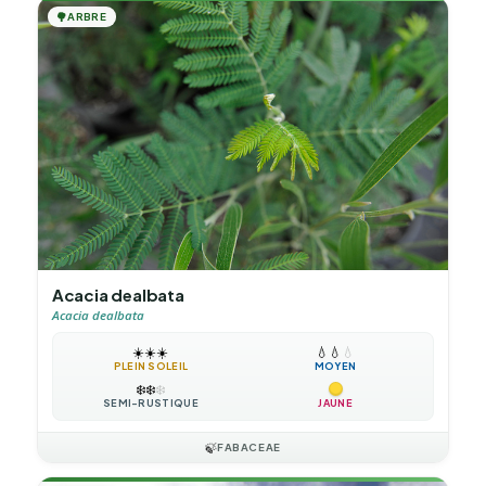
🌳
ARBRE
Acacia dealbata
Acacia dealbata
☀️
☀️
☀️
💧
💧
💧
PLEIN SOLEIL
MOYEN
❄️
❄️
❄️
SEMI-RUSTIQUE
JAUNE
🍃
FABACEAE