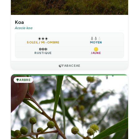
Koa
Acacia koa
☀️
☀️
☀️
💧
💧
💧
SOLEIL / MI-OMBRE
MOYEN
❄️
❄️
❄️
RUSTIQUE
JAUNE
🍃
FABACEAE
🌳
ARBRE