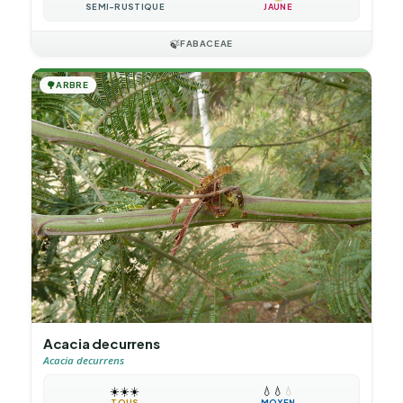
SEMI-RUSTIQUE
JAUNE
🍃
FABACEAE
🌳
ARBRE
Acacia decurrens
Acacia decurrens
☀️
☀️
☀️
💧
💧
💧
TOUS
MOYEN