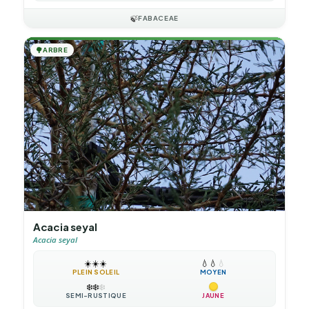
🍃
FABACEAE
🌳
ARBRE
Acacia seyal
Acacia seyal
☀️
☀️
☀️
💧
💧
💧
PLEIN SOLEIL
MOYEN
❄️
❄️
❄️
SEMI-RUSTIQUE
JAUNE