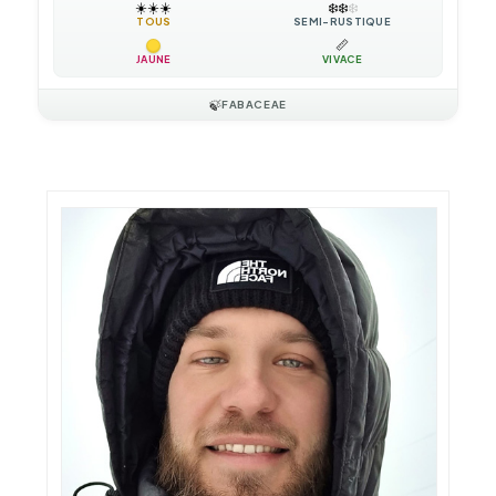
☀️
☀️
☀️
❄️
❄️
❄️
TOUS
SEMI-RUSTIQUE
📏
JAUNE
VIVACE
🍃
FABACEAE