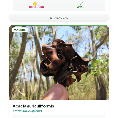
📏
COULEURS
VIVACE
🍃
FABACEAE
🌳
ARBRE
Acacia auriculiformis
Acacia auriculiformis