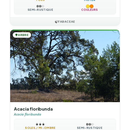
❄️
❄️
❄️
SEMI-RUSTIQUE
COULEURS
🍃
FABACEAE
🌳
ARBRE
Acacia floribunda
Acacia floribunda
☀️
☀️
☀️
❄️
❄️
❄️
SOLEIL / MI-OMBRE
SEMI-RUSTIQUE