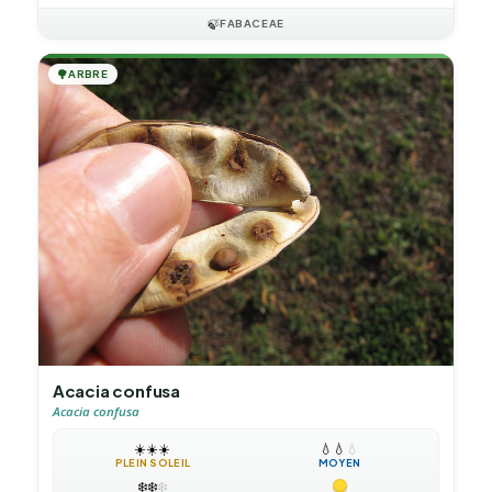
🍃
FABACEAE
🌳
ARBRE
Acacia confusa
Acacia confusa
☀️
☀️
☀️
💧
💧
💧
PLEIN SOLEIL
MOYEN
❄️
❄️
❄️