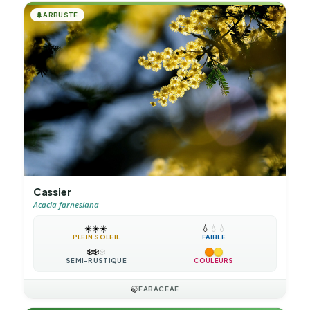
🌲
ARBUSTE
Cassier
Acacia farnesiana
☀️
☀️
☀️
💧
💧
💧
PLEIN SOLEIL
FAIBLE
❄️
❄️
❄️
SEMI-RUSTIQUE
COULEURS
🍃
FABACEAE