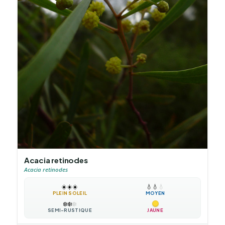
Acacia retinodes
Acacia retinodes
☀️
☀️
☀️
💧
💧
💧
PLEIN SOLEIL
MOYEN
❄️
❄️
❄️
SEMI-RUSTIQUE
JAUNE