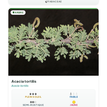
🍃
FABACEAE
🌳
ARBRE
Acacia tortilis
Acacia tortilis
☀️
☀️
☀️
💧
💧
💧
PLEIN SOLEIL
FAIBLE
❄️
❄️
❄️
SEMI-RUSTIQUE
JAUNE