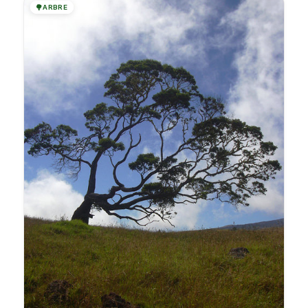
🌳
ARBRE