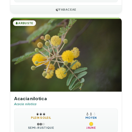
🍃
FABACEAE
🌲
ARBUSTE
Acacia nilotica
Acacia nilotica
☀️
☀️
☀️
💧
💧
💧
PLEIN SOLEIL
MOYEN
❄️
❄️
❄️
SEMI-RUSTIQUE
JAUNE