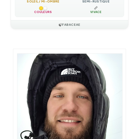
SOLEIL / MI-OMBRE
SEMI-RUSTIQUE
📏
COULEURS
VIVACE
🍃
FABACEAE