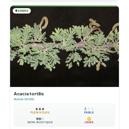
🌳
ARBRE
Acacia tortilis
Acacia tortilis
☀️
☀️
☀️
💧
💧
💧
PLEIN SOLEIL
FAIBLE
❄️
❄️
❄️
SEMI-RUSTIQUE
JAUNE