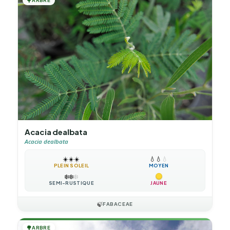
🌳
ARBRE
Acacia dealbata
Acacia dealbata
☀️
☀️
☀️
💧
💧
💧
PLEIN SOLEIL
MOYEN
❄️
❄️
❄️
SEMI-RUSTIQUE
JAUNE
🍃
FABACEAE
🌳
ARBRE