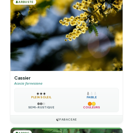
🌲
ARBUSTE
Cassier
Acacia farnesiana
☀️
☀️
☀️
💧
💧
💧
PLEIN SOLEIL
FAIBLE
❄️
❄️
❄️
SEMI-RUSTIQUE
COULEURS
🍃
FABACEAE