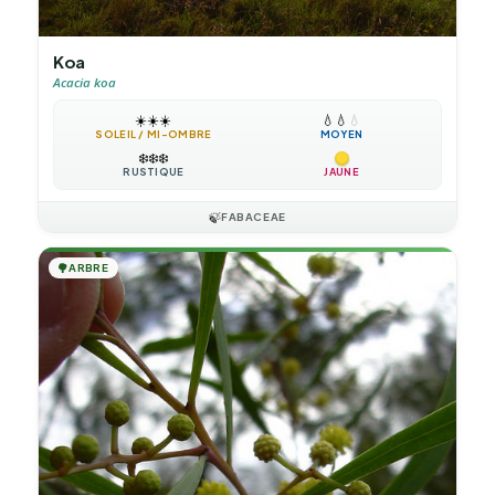
Koa
Acacia koa
☀️
☀️
☀️
💧
💧
💧
SOLEIL / MI-OMBRE
MOYEN
❄️
❄️
❄️
RUSTIQUE
JAUNE
🍃
FABACEAE
🌳
ARBRE