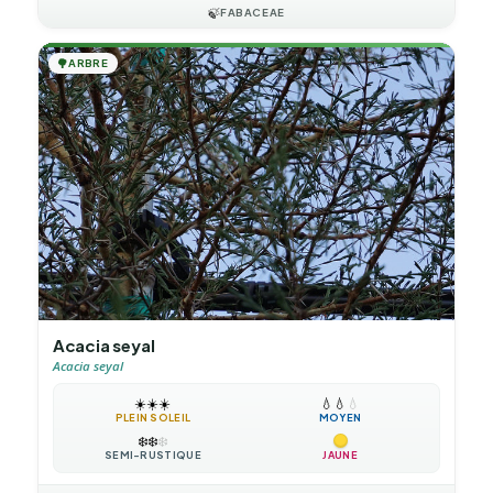
🍃
FABACEAE
🌳
ARBRE
Acacia seyal
Acacia seyal
☀️
☀️
☀️
💧
💧
💧
PLEIN SOLEIL
MOYEN
❄️
❄️
❄️
SEMI-RUSTIQUE
JAUNE