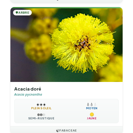
🌳
ARBRE
Acacia doré
Acacia pycnantha
☀️
☀️
☀️
💧
💧
💧
PLEIN SOLEIL
MOYEN
❄️
❄️
❄️
SEMI-RUSTIQUE
JAUNE
🍃
FABACEAE