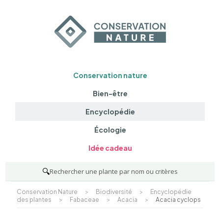
Conservation nature
Bien-être
Encyclopédie
Écologie
Idée cadeau
🔍
Rechercher une plante par nom ou critères
Conservation Nature
>
Biodiversité
>
Encyclopédie
des plantes
>
Fabaceae
>
Acacia
>
Acacia cyclops