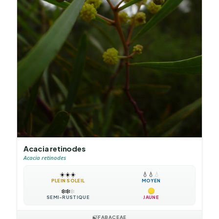
Acacia retinodes
Acacia retinodes
☀️
☀️
☀️
💧
💧
💧
PLEIN SOLEIL
MOYEN
❄️
❄️
❄️
SEMI-RUSTIQUE
JAUNE
🍃
FABACEAE