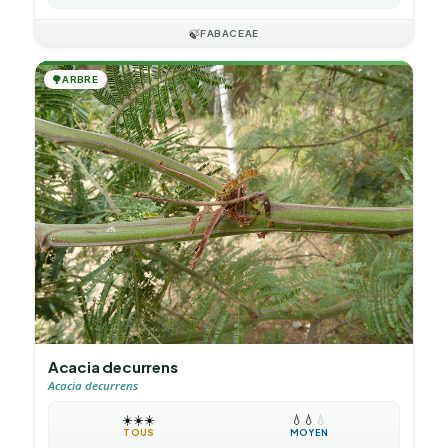
🍃
FABACEAE
🌳
ARBRE
Acacia decurrens
Acacia decurrens
☀️
☀️
☀️
💧
💧
💧
TOUS
MOYEN