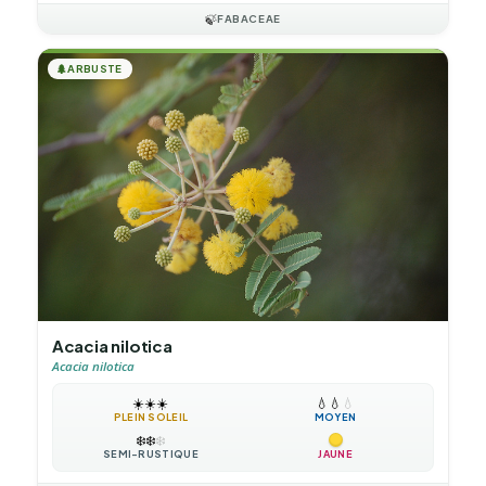
🍃
FABACEAE
🌲
ARBUSTE
Acacia nilotica
Acacia nilotica
☀️
☀️
☀️
💧
💧
💧
PLEIN SOLEIL
MOYEN
❄️
❄️
❄️
SEMI-RUSTIQUE
JAUNE