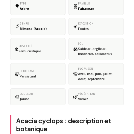
TYPE
FAMILLE
🌳
🧬
Arbre
Fabaceae
GENRE
EXPOSITION
🔬
☀️
Mimosa (Acacia)
Toutes
SOL
RUSTICITÉ
❄️
🪨
Sableux, argileux,
Semi-rustique
limoneux, caillouteux
FLORAISON
FEUILLAGE
🍃
🌸
Avril, mai, juin, juillet,
Persistant
août, septembre
COULEUR
VÉGÉTATION
🎨
🌿
Jaune
Vivace
Acacia cyclops : description et
botanique