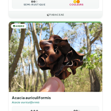
❄️
❄️
❄️
SEMI-RUSTIQUE
COULEURS
🍃
FABACEAE
🌳
ARBRE
Acacia auriculiformis
Acacia auriculiformis
☀️
☀️
☀️
❄️
❄️
❄️