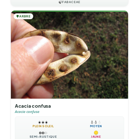
🍃
FABACEAE
🌳
ARBRE
Acacia confusa
Acacia confusa
☀️
☀️
☀️
💧
💧
💧
PLEIN SOLEIL
MOYEN
❄️
❄️
❄️
SEMI-RUSTIQUE
JAUNE