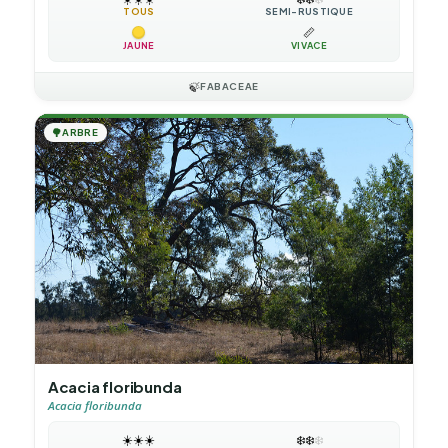
TOUS
SEMI-RUSTIQUE
📏
JAUNE
VIVACE
🍃
FABACEAE
🌳
ARBRE
Acacia floribunda
Acacia floribunda
☀️
☀️
☀️
❄️
❄️
❄️