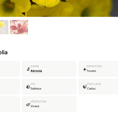
lia
GENRE
EXPOSITION
🔬
☀️
Abronia
Toutes
SOL
FEUILLAGE
🪨
🍃
Sableux
Caduc
VÉGÉTATION
🌿
Vivace