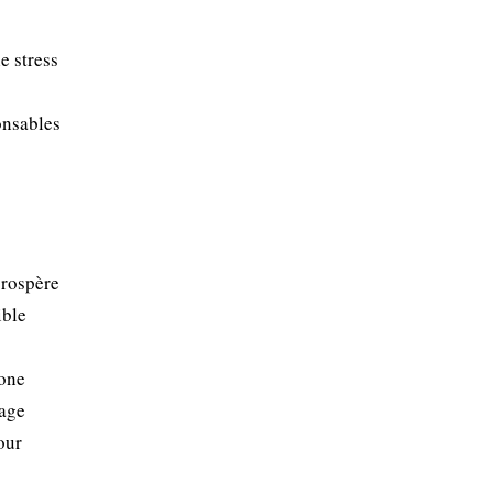
e stress
onsables
prospère
ible
zone
lage
our