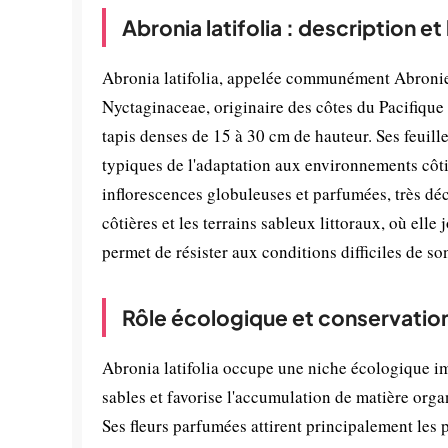
Abronia latifolia : description e
Abronia latifolia, appelée communément Abronie à
Nyctaginaceae, originaire des côtes du Pacifique 
tapis denses de 15 à 30 cm de hauteur. Ses feuill
typiques de l'adaptation aux environnements côtie
inflorescences globuleuses et parfumées, très dé
côtières et les terrains sableux littoraux, où elle
permet de résister aux conditions difficiles de son
Rôle écologique et conservatio
Abronia latifolia occupe une niche écologique imp
sables et favorise l'accumulation de matière orga
Ses fleurs parfumées attirent principalement les 