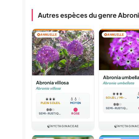
Autres espèces du genre Abron
🌻
ANNUELLE
🌻
ANNUELLE
Abronia umbell
Abronia villosa
Abronia umbellata
Abronia villosa
☀️
☀️
☀️

SOLEIL / MI-OMBRE
☀️
☀️
☀️
💧
💧
💧
PLEIN SOLEIL
MOYEN
❄️
❄️
❄️
SEMI-RUSTIQUE
❄️
❄️
❄️
SEMI-RUSTIQUE
ROSE
🍃
NYCTAGINACEAE
🍃
NYCTAGINA