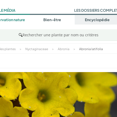
LE MÉDIA
LES DOSSIERS COMPLE
rvation nature
Bien-être
Encyclopédie
🔍
Rechercher une plante par nom ou critères
es plantes
>
Nyctaginaceae
>
Abronia
>
Abronia latifolia