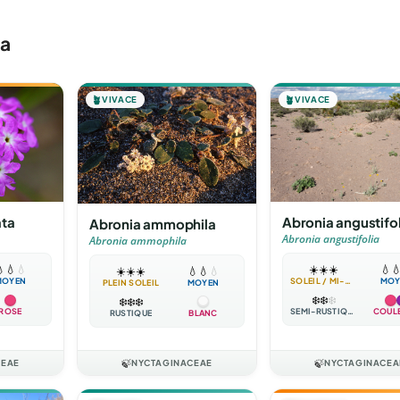
ia
🪴
VIVACE
🪴
VIVACE
Abronia angustifol
ata
Abronia ammophila
Abronia angustifolia
Abronia ammophila
☀️
☀️
☀️
💧


💧
💧
☀️
☀️
☀️
💧
💧
💧
SOLEIL / MI-OMBRE
MOY
MOYEN
PLEIN SOLEIL
MOYEN
❄️
❄️
❄️
❄️
❄️
❄️
SEMI-RUSTIQUE
COUL
ROSE
RUSTIQUE
BLANC
CEAE
🍃
NYCTAGINACEAE
🍃
NYCTAGINACEA