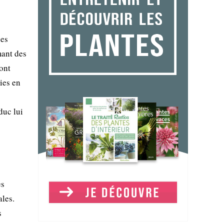
des
mant des
sont
ies en
duc lui
es
ales.
s