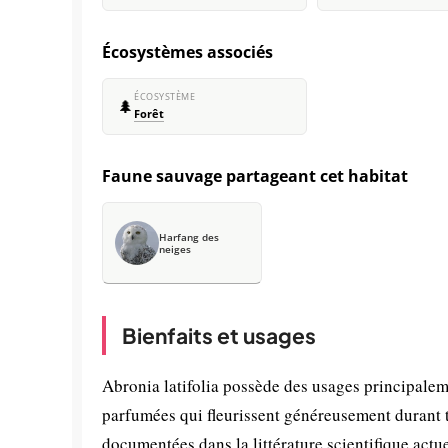
Écosystèmes associés
ÉCOSYSTÈME
🌲
Forêt
Faune sauvage partageant cet habitat
Harfang des
neiges
Bienfaits et usages
Abronia latifolia possède des usages principalem
parfumées qui fleurissent généreusement durant t
documentées dans la littérature scientifique act