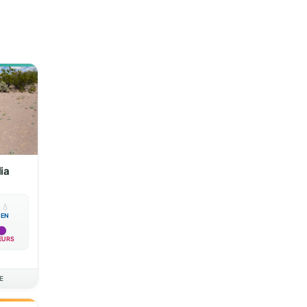
ia

💧
EN
EURS
E