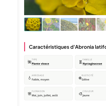
Caractéristiques d'Abronia latifo
TYPE
FAMILLE
🌺
🧬
Plante vivace
Nyctaginaceae
ARROSAGE
RUSTICITÉ
💧
❄️
Faible, moyen
Gélive
FLORAISON
COULEUR
🌸
🎨
Mai, juin, juillet, août
Jaune