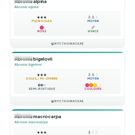
Abronia alpina
Abronia alpina
☀️
☀️
☀️
💧
💧
💧
PLEIN SOLEIL
MOYEN
📏
ROSE
VIVACE
🍃
NYCTAGINACEAE
🪴
VIVACE
Abronia bigelovii
Abronia bigelovii
☀️
☀️
☀️
💧
💧
💧
SOLEIL / MI-OMBRE
MOYEN
❄️
❄️
❄️
SEMI-RUSTIQUE
COULEURS
🍃
NYCTAGINACEAE
🪴
VIVACE
Abronia macrocarpa
Abronia macrocarpa
☀️
☀️
☀️
💧
💧
💧