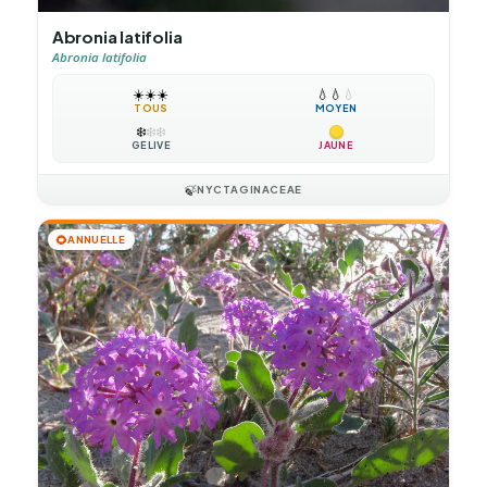
Abronia latifolia
Abronia latifolia
☀️
☀️
☀️
💧
💧
💧
TOUS
MOYEN
❄️
❄️
❄️
GÉLIVE
JAUNE
🍃
NYCTAGINACEAE
🌻
ANNUELLE