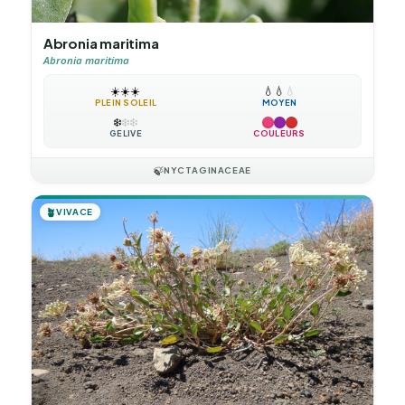
Abronia maritima
Abronia maritima
☀️
☀️
☀️
💧
💧
💧
PLEIN SOLEIL
MOYEN
❄️
❄️
❄️
GÉLIVE
COULEURS
🍃
NYCTAGINACEAE
🪴
VIVACE