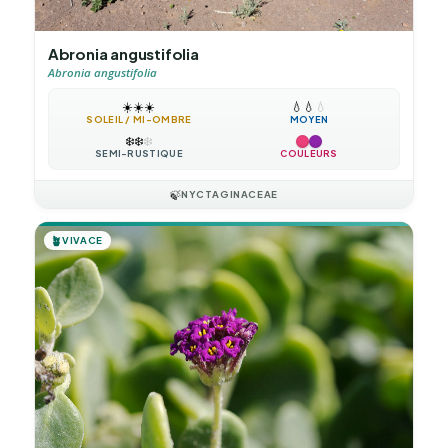
Abronia angustifolia
Abronia angustifolia
☀️
☀️
☀️
💧
💧
💧
SOLEIL / MI-OMBRE
MOYEN
❄️
❄️
❄️
SEMI-RUSTIQUE
COULEURS
🍃
NYCTAGINACEAE
🪴
VIVACE