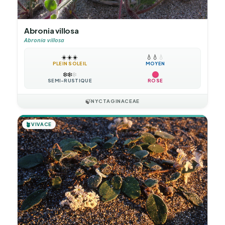
Abronia villosa
Abronia villosa
☀️
☀️
☀️
💧
💧
💧
PLEIN SOLEIL
MOYEN
❄️
❄️
❄️
SEMI-RUSTIQUE
ROSE
🍃
NYCTAGINACEAE
🪴
VIVACE