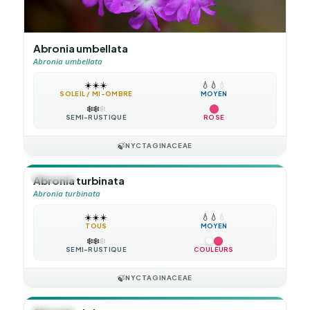
Abronia umbellata
Abronia umbellata
☀️
☀️
☀️
💧
💧
💧
SOLEIL / MI-OMBRE
MOYEN
❄️
❄️
❄️
SEMI-RUSTIQUE
ROSE
🍃
NYCTAGINACEAE
🪴
VIVACE
Abronia turbinata
Abronia turbinata
☀️
☀️
☀️
💧
💧
💧
TOUS
MOYEN
❄️
❄️
❄️
SEMI-RUSTIQUE
COULEURS
🍃
NYCTAGINACEAE
🪴
VIVACE