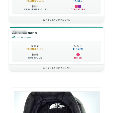
PLEIN SOLEIL
FAIBLE
❄️
❄️
❄️
SEMI-RUSTIQUE
COULEURS
🍃
NYCTAGINACEAE
🪴
VIVACE
Abronia nana
Abronia nana
☀️
☀️
☀️
💧
💧
💧
PLEIN SOLEIL
MOYEN
❄️
❄️
❄️
RUSTIQUE
ROSE
🍃
NYCTAGINACEAE