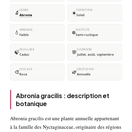
GENRE
EXPOSITION
🔬
☀️
Abronia
Soleil
ARROSAGE
RUSTICITÉ
💧
❄️
Faible
Semi-rustique
FEUILLAGE
FLORAISON
🍃
🌸
Caduc
Juillet, août, septembre
COULEUR
VÉGÉTATION
🎨
🌿
Rose
Annuelle
Abronia gracilis : description et
botanique
Abronia gracilis est une plante annuelle appartenant
à la famille des Nyctaginaceae, originaire des régions