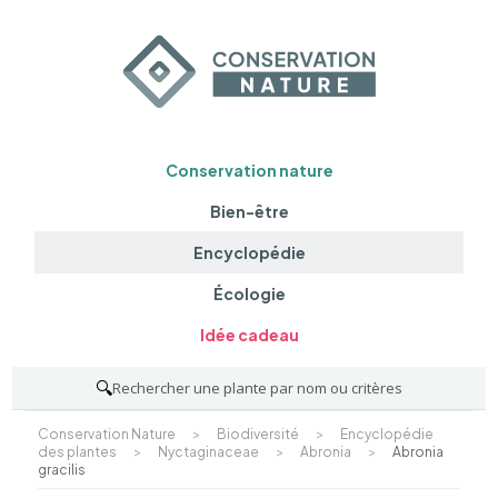
Conservation nature
Bien-être
Encyclopédie
Écologie
Idée cadeau
🔍
Rechercher une plante par nom ou critères
Conservation Nature
>
Biodiversité
>
Encyclopédie
des plantes
>
Nyctaginaceae
>
Abronia
>
Abronia
gracilis