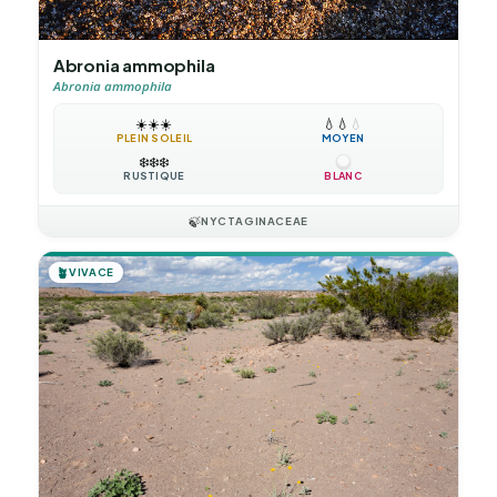
Abronia ammophila
Abronia ammophila
☀️
☀️
☀️
💧
💧
💧
PLEIN SOLEIL
MOYEN
❄️
❄️
❄️
RUSTIQUE
BLANC
🍃
NYCTAGINACEAE
🪴
VIVACE