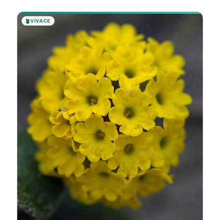
🪴
VIVACE