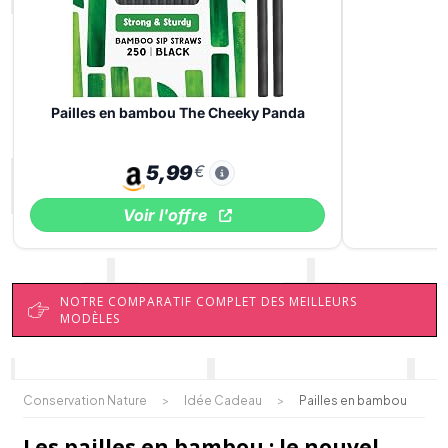
Pailles en bambou The Cheeky Panda
5,99
€
Voir l'offre
NOTRE COMPARATIF COMPLET DES MEILLEURS
MODÈLES
Conservation Nature
>
Idée Cadeau
>
Pailles en bambou
Les pailles en bambou : le nouvel