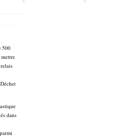
e 500
e mettre
 relais
o Déchet
lastique
cés dans
 parmi