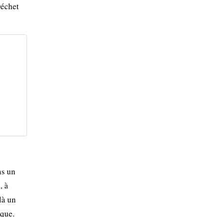
Déchet
ns un
, à
là un
ique.