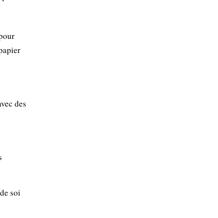
 pour
 papier
avec des
s
de soi