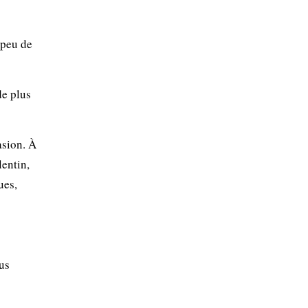
 peu de
de plus
asion. À
lentin,
ues,
us