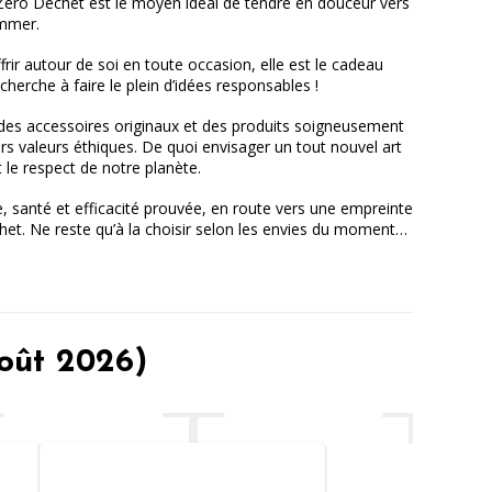
Zéro Déchet est le moyen idéal de tendre en douceur vers
ommer.
rir autour de soi en toute occasion, elle est le cadeau
cherche à faire le plein d’idées responsables !
des accessoires originaux et des produits soigneusement
eurs valeurs éthiques. De quoi envisager un tout nouvel art
et le respect de notre planète.
ge, santé et efficacité prouvée, en route vers une empreinte
het. Ne reste qu’à la choisir selon les envies du moment…
août 2026)