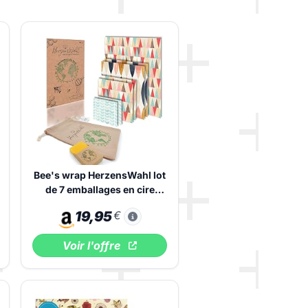
Bee's wrap HerzensWahl lot
de 7 emballages en cire
d'abeille
19,95
€
Voir l'offre