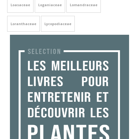
Loasaceae
Loganiaceae
Lomandraceae
Loranthaceae
Lycopodiaceae