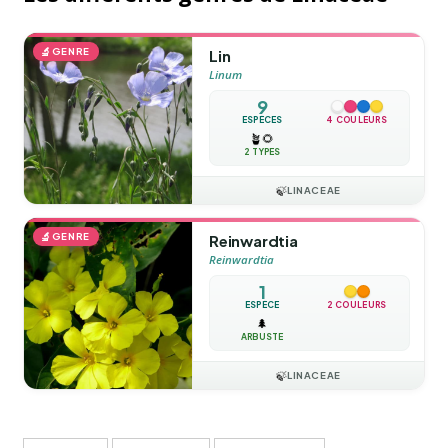
🔬
GENRE
Lin
Linum
9
ESPÈCES
4 COULEURS
🪴
🌻
2 TYPES
🍃
LINACEAE
🔬
GENRE
Reinwardtia
Reinwardtia
1
ESPÈCE
2 COULEURS
🌲
ARBUSTE
🍃
LINACEAE