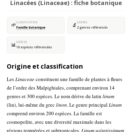
Linacées (Linaceae) : fiche botanique
CLASSIFICATION
GENRES
🌱
🔬
Famille botanique
2 genres référencés
ESPÈCES
📊
10 espèces référencées
Origine et classification
Les
Linaceae
constituent une famille de plantes à fleurs
de l’ordre des Malpighiales, comprenant environ 14
genres et 300 espèces. Le nom dérive du latin
linum
(lin), lui-même du grec
linon
. Le genre principal
Linum
comprend environ 200 espèces. La famille est
cosmopolite, avec une diversité maximale dans les
régions tempérées et subtropicales.
Linum usitatissimum