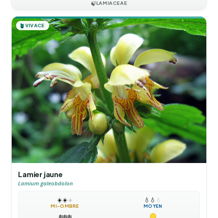
🍃
LAMIACEAE
🪴
VIVACE
Lamier jaune
Lamium galeobdolon
☀️
☀️
☀️
💧
💧
💧
MI-OMBRE
MOYEN
❄️
❄️
❄️