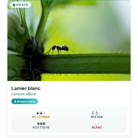
🪴
VIVACE
Lamier blanc
Lamium album
💊
Médicinale
☀️
☀️
☀️
💧
💧
💧
MI-OMBRE
MOYEN
❄️
❄️
❄️
RUSTIQUE
BLANC