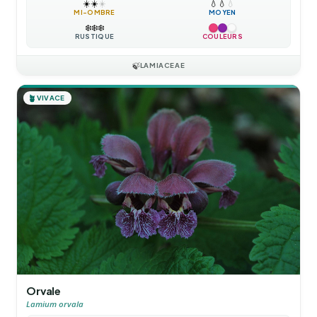
☀️
☀️
☀️
💧
💧
💧
MI-OMBRE
MOYEN
❄️
❄️
❄️
RUSTIQUE
COULEURS
🍃
LAMIACEAE
🪴
VIVACE
Orvale
Lamium orvala