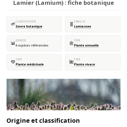
Lamier (Lamium) : fiche botanique
CLASSIFICATION
FAMILLE
🌱
🧬
Genre botanique
Lamiaceae
ESPÈCES
TYPE
📊
🌼
6 espèces référencées
Plante annuelle
TYPE
TYPE
💚
🌺
Plante médicinale
Plante vivace
Origine et classification