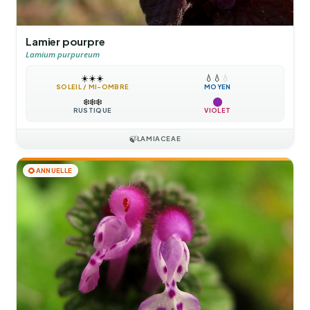
Lamier pourpre
Lamium purpureum
☀️
☀️
☀️
💧
💧
💧
SOLEIL / MI-OMBRE
MOYEN
❄️
❄️
❄️
RUSTIQUE
VIOLET
🍃
LAMIACEAE
🌻
ANNUELLE