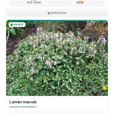
RUSTIQUE
JAUNE
🍃
LAMIACEAE
🪴
VIVACE
Lamier maculé
Lamium maculatum