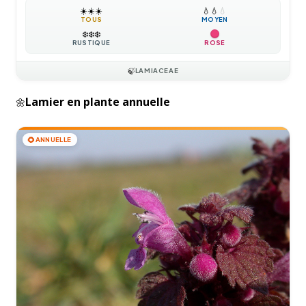
☀️
☀️
☀️
💧
💧
💧
TOUS
MOYEN
❄️
❄️
❄️
RUSTIQUE
ROSE
🍃
LAMIACEAE
Lamier en plante annuelle
🌼
🌻
ANNUELLE