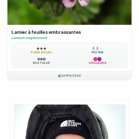
Lamier à feuilles embrassantes
Lamium amplexicaule
☀️
☀️
☀️
💧
💧
💧
PLEIN SOLEIL
MOYEN
❄️
❄️
❄️
RUSTIQUE
COULEURS
🍃
LAMIACEAE