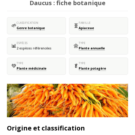
Daucus : fiche botanique
CLASSIFICATION
FAMILLE
🌱
🧬
Genre botanique
Apiaceae
ESPÈCES
TYPE
📊
🌼
2 espèces référencées
Plante annuelle
TYPE
TYPE
💚
🥬
Plante médicinale
Plante potagère
Origine et classification