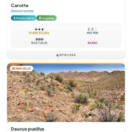
Carotte
Daucus carota
💊
🥬
Médicinale
Légume
☀️
☀️
☀️
💧
💧
💧
PLEIN SOLEIL
MOYEN
❄️
❄️
❄️
RUSTIQUE
BLANC
🍃
APIACEAE
🌻
ANNUELLE
Daucus pusillus