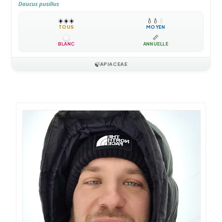
Daucus pusillus
☀️
☀️
☀️
💧
💧
💧
TOUS
MOYEN
📏
BLANC
ANNUELLE
🍃
APIACEAE