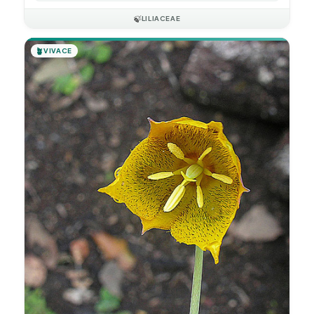
🍃
LILIACEAE
🪴
VIVACE