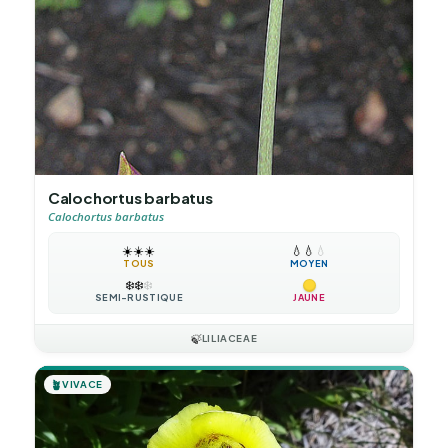
Calochortus barbatus
Calochortus barbatus
☀️
☀️
☀️
💧
💧
💧
TOUS
MOYEN
❄️
❄️
❄️
SEMI-RUSTIQUE
JAUNE
🍃
LILIACEAE
🪴
VIVACE