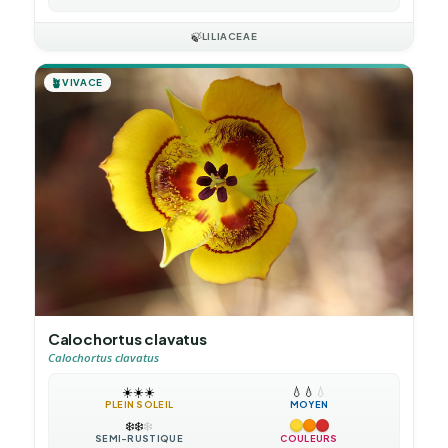
🍃
LILIACEAE
🪴
VIVACE
Calochortus clavatus
Calochortus clavatus
☀️
☀️
☀️
💧
💧
💧
PLEIN SOLEIL
MOYEN
❄️
❄️
❄️
SEMI-RUSTIQUE
COULEURS