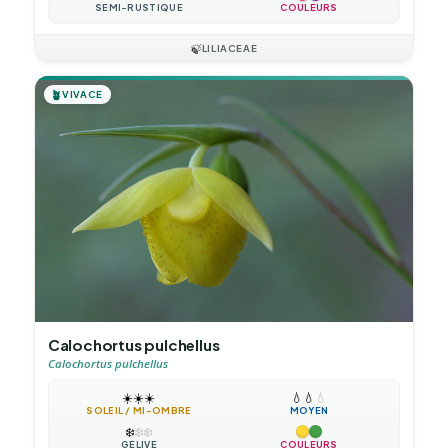
SEMI-RUSTIQUE
COULEURS
🍃
LILIACEAE
🪴
VIVACE
Calochortus pulchellus
Calochortus pulchellus
☀️
☀️
☀️
💧
💧
💧
SOLEIL / MI-OMBRE
MOYEN
❄️
❄️
❄️
GÉLIVE
COULEURS