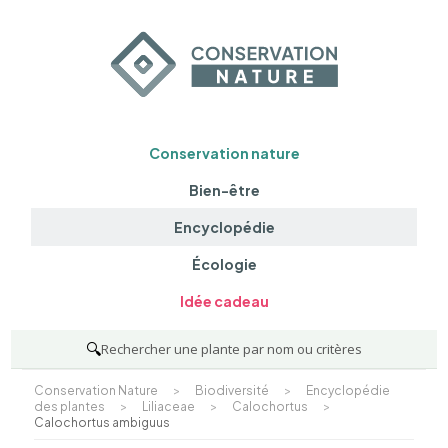
Conservation nature
Bien-être
Encyclopédie
Écologie
Idée cadeau
🔍
Rechercher une plante par nom ou critères
Conservation Nature
>
Biodiversité
>
Encyclopédie
des plantes
>
Liliaceae
>
Calochortus
>
Calochortus ambiguus