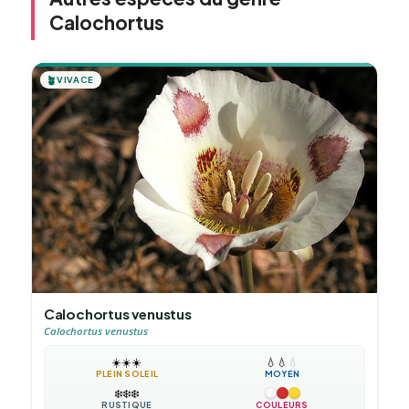
Calochortus
🪴
VIVACE
Calochortus venustus
Calochortus venustus
☀️
☀️
☀️
💧
💧
💧
PLEIN SOLEIL
MOYEN
❄️
❄️
❄️
RUSTIQUE
COULEURS