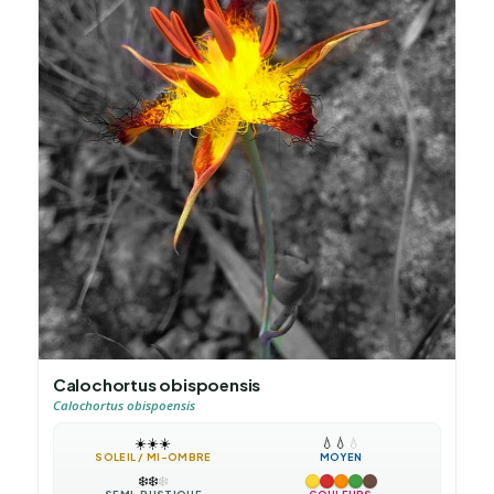
Calochortus obispoensis
Calochortus obispoensis
☀️
☀️
☀️
💧
💧
💧
SOLEIL / MI-OMBRE
MOYEN
❄️
❄️
❄️