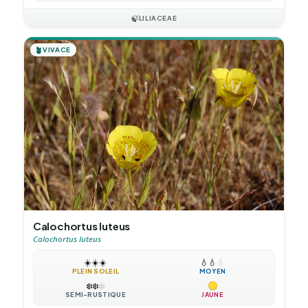
🍃
LILIACEAE
🪴
VIVACE
Calochortus luteus
Calochortus luteus
☀️
☀️
☀️
💧
💧
💧
PLEIN SOLEIL
MOYEN
❄️
❄️
❄️
SEMI-RUSTIQUE
JAUNE