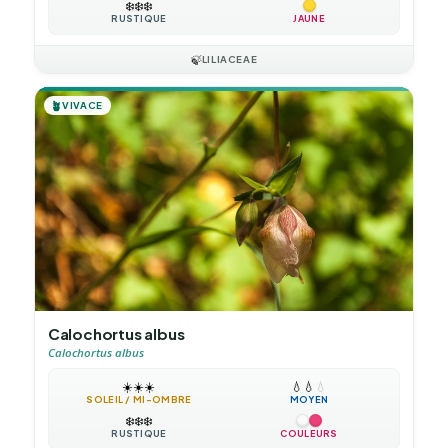
❄️
❄️
❄️
RUSTIQUE
JAUNE
🍃
LILIACEAE
🪴
VIVACE
Calochortus albus
Calochortus albus
☀️
☀️
☀️
💧
💧
💧
SOLEIL / MI-OMBRE
MOYEN
❄️
❄️
❄️
RUSTIQUE
COULEURS