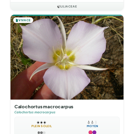
🍃
LILIACEAE
🪴
VIVACE
Calochortus macrocarpus
Calochortus macrocarpus
☀️
☀️
☀️
💧
💧
💧
PLEIN SOLEIL
MOYEN
❄️
❄️
❄️