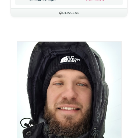
SEMI-RUSTIQUE
COULEURS
🍃
LILIACEAE