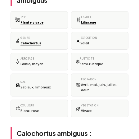
ambiguus
TYPE
FAMILLE
🌺
🧬
Plante vivace
Liliaceae
GENRE
EXPOSITION
🔬
☀️
Calochortus
Soleil
ARROSAGE
RUSTICITÉ
💧
❄️
Faible, moyen
Semi-rustique
FLORAISON
SOL
🪨
🌸
Avril, mai, juin, juillet,
Sableux, limoneux
août
COULEUR
VÉGÉTATION
🎨
🌿
Blanc, rose
Vivace
Calochortus ambiguus :