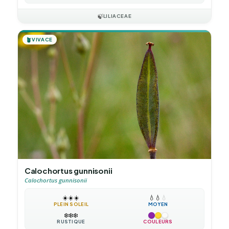
🍃
LILIACEAE
🪴
VIVACE
Calochortus gunnisonii
Calochortus gunnisonii
☀️
☀️
☀️
💧
💧
💧
PLEIN SOLEIL
MOYEN
❄️
❄️
❄️
RUSTIQUE
COULEURS