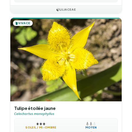
🍃
LILIACEAE
🪴
VIVACE
Tulipe étoilée jaune
Calochortus monophyllus
☀️
☀️
☀️
💧
💧
💧
SOLEIL / MI-OMBRE
MOYEN