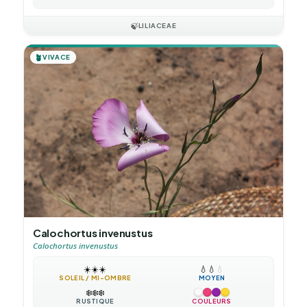
🍃
LILIACEAE
🪴
VIVACE
Calochortus invenustus
Calochortus invenustus
☀️
☀️
☀️
💧
💧
💧
SOLEIL / MI-OMBRE
MOYEN
❄️
❄️
❄️
RUSTIQUE
COULEURS