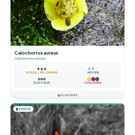
Calochortus aureus
Calochortus aureus
☀️
☀️
☀️
💧
💧
💧
SOLEIL / MI-OMBRE
MOYEN
❄️
❄️
❄️
RUSTIQUE
COULEURS
🍃
LILIACEAE
🪴
VIVACE