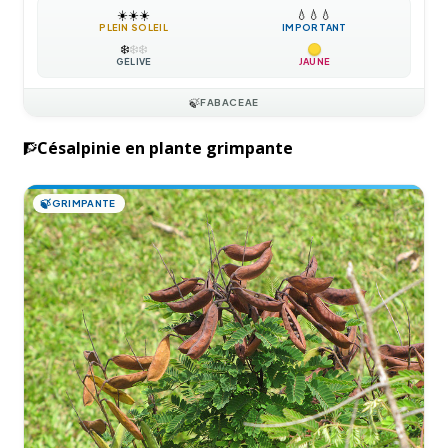
☀️
☀️
☀️
💧
💧
💧
PLEIN SOLEIL
IMPORTANT
❄️
❄️
❄️
GÉLIVE
JAUNE
🍃
FABACEAE
Césalpinie en plante grimpante
🧗
🍃
GRIMPANTE