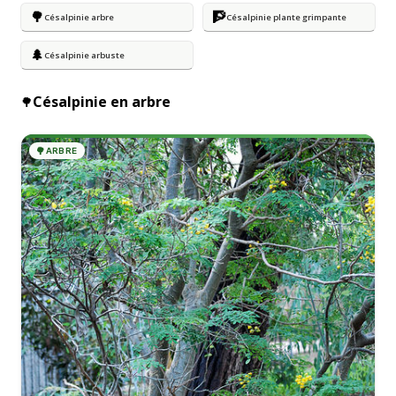
🌳
🧗
Césalpinie arbre
Césalpinie plante grimpante
🌲
Césalpinie arbuste
Césalpinie en arbre
🌳
🌳
ARBRE