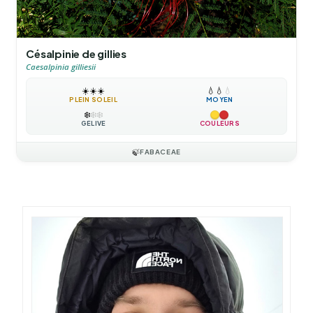
Césalpinie de gillies
Caesalpinia gilliesii
☀️
☀️
☀️
💧
💧
💧
PLEIN SOLEIL
MOYEN
❄️
❄️
❄️
GÉLIVE
COULEURS
🍃
FABACEAE