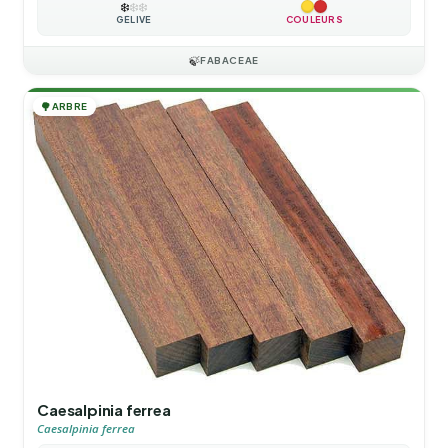
❄️
❄️
❄️
GÉLIVE
COULEURS
🍃
FABACEAE
🌳
ARBRE
Caesalpinia ferrea
Caesalpinia ferrea