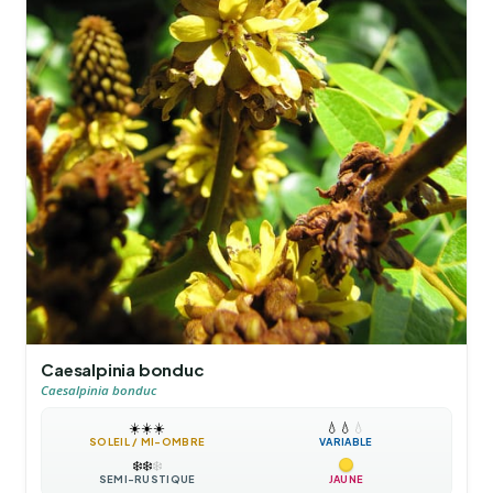
Caesalpinia bonduc
Caesalpinia bonduc
☀️
☀️
☀️
💧
💧
💧
SOLEIL / MI-OMBRE
VARIABLE
❄️
❄️
❄️
SEMI-RUSTIQUE
JAUNE