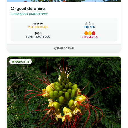
Orgueil de chine
Caesalpinia pulcherrima
☀️
☀️
☀️
💧
💧
💧
PLEIN SOLEIL
MOYEN
❄️
❄️
❄️
SEMI-RUSTIQUE
COULEURS
🍃
FABACEAE
🌲
ARBUSTE