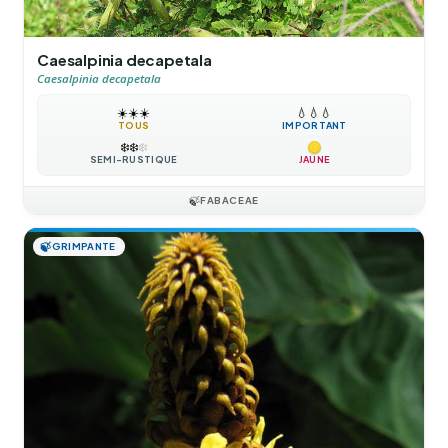
Caesalpinia decapetala
Caesalpinia decapetala
☀️
☀️
☀️
💧
💧
💧
TOUS
IMPORTANT
❄️
❄️
❄️
SEMI-RUSTIQUE
JAUNE
🍃
FABACEAE
🍃
GRIMPANTE