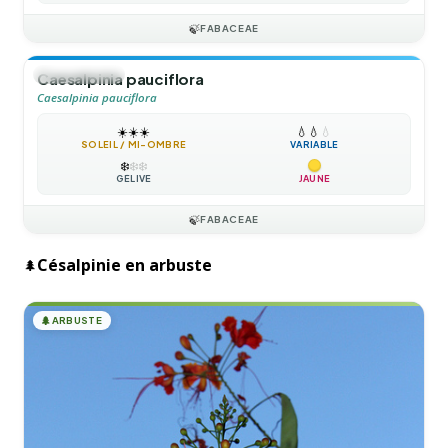
🍃
FABACEAE
🍃
GRIMPANTE
Caesalpinia pauciflora
Caesalpinia pauciflora
☀️
☀️
☀️
💧
💧
💧
SOLEIL / MI-OMBRE
VARIABLE
❄️
❄️
❄️
GÉLIVE
JAUNE
🍃
FABACEAE
Césalpinie en arbuste
🌲
🌲
ARBUSTE