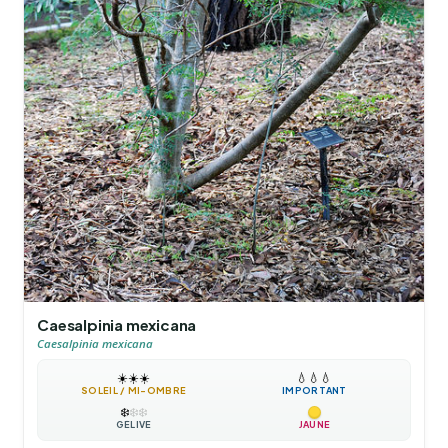
Caesalpinia mexicana
Caesalpinia mexicana
☀️
☀️
☀️
💧
💧
💧
SOLEIL / MI-OMBRE
IMPORTANT
❄️
❄️
❄️
GÉLIVE
JAUNE