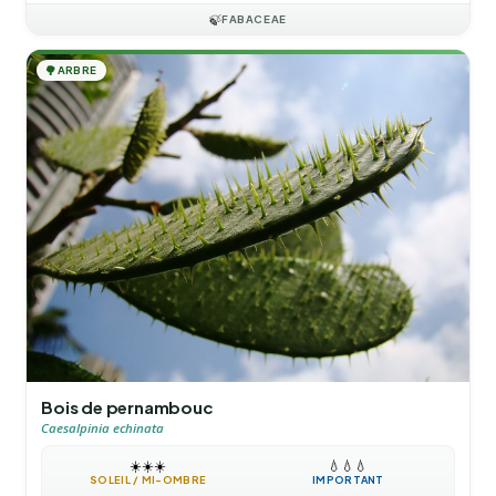
🍃
FABACEAE
🌳
ARBRE
Bois de pernambouc
Caesalpinia echinata
☀️
☀️
☀️
💧
💧
💧
SOLEIL / MI-OMBRE
IMPORTANT