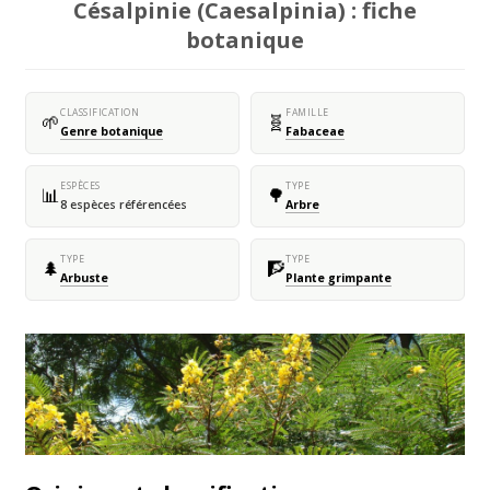
Césalpinie (Caesalpinia) : fiche
botanique
CLASSIFICATION
FAMILLE
🌱
🧬
Genre botanique
Fabaceae
ESPÈCES
TYPE
📊
🌳
8 espèces référencées
Arbre
TYPE
TYPE
🌲
🧗
Arbuste
Plante grimpante