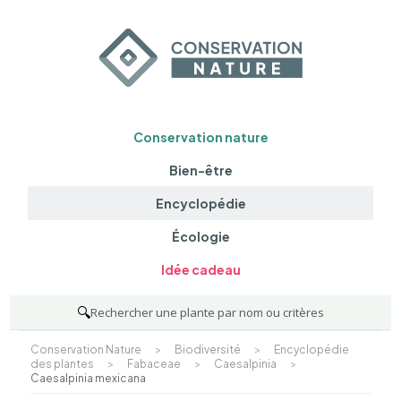
Conservation nature
Bien-être
Encyclopédie
Écologie
Idée cadeau
🔍
Rechercher une plante par nom ou critères
Conservation Nature
>
Biodiversité
>
Encyclopédie
des plantes
>
Fabaceae
>
Caesalpinia
>
Caesalpinia mexicana