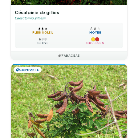
Césalpinie de gillies
Caesalpinia gilliesii
☀️
☀️
☀️
💧
💧
💧
PLEIN SOLEIL
MOYEN
❄️
❄️
❄️
GÉLIVE
COULEURS
🍃
FABACEAE
🍃
GRIMPANTE