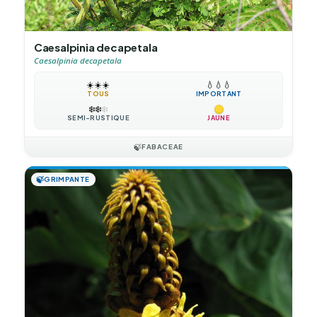
Caesalpinia decapetala
Caesalpinia decapetala
☀️
☀️
☀️
💧
💧
💧
TOUS
IMPORTANT
❄️
❄️
❄️
SEMI-RUSTIQUE
JAUNE
🍃
FABACEAE
🍃
GRIMPANTE