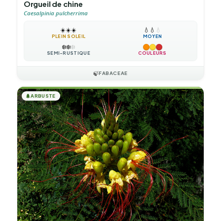
Orgueil de chine
Caesalpinia pulcherrima
☀️
☀️
☀️
💧
💧
💧
PLEIN SOLEIL
MOYEN
❄️
❄️
❄️
SEMI-RUSTIQUE
COULEURS
🍃
FABACEAE
🌲
ARBUSTE