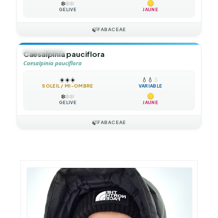
❄️
❄️
❄️
GÉLIVE
JAUNE
🍃
FABACEAE
🍃
GRIMPANTE
Caesalpinia pauciflora
Caesalpinia pauciflora
☀️
☀️
☀️
💧
💧
💧
SOLEIL / MI-OMBRE
VARIABLE
❄️
❄️
❄️
GÉLIVE
JAUNE
🍃
FABACEAE