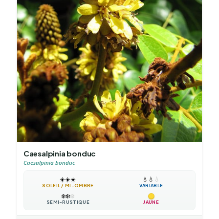
Caesalpinia bonduc
Caesalpinia bonduc
☀️
☀️
☀️
💧
💧
💧
SOLEIL / MI-OMBRE
VARIABLE
❄️
❄️
❄️
SEMI-RUSTIQUE
JAUNE