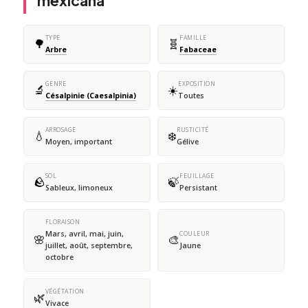
mexicana
TYPE
FAMILLE
🌳
🧬
Arbre
Fabaceae
GENRE
EXPOSITION
🔬
☀️
Césalpinie (Caesalpinia)
Toutes
ARROSAGE
RUSTICITÉ
💧
❄️
Moyen, important
Gélive
SOL
FEUILLAGE
🪨
🍃
Sableux, limoneux
Persistant
FLORAISON
Mars, avril, mai, juin,
COULEUR
🌸
🎨
juillet, août, septembre,
Jaune
octobre
VÉGÉTATION
🌿
Vivace