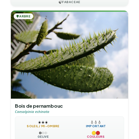
🍃
FABACEAE
🌳
ARBRE
Bois de pernambouc
Caesalpinia echinata
☀️
☀️
☀️
💧
💧
💧
SOLEIL / MI-OMBRE
IMPORTANT
❄️
❄️
❄️
GÉLIVE
COULEURS