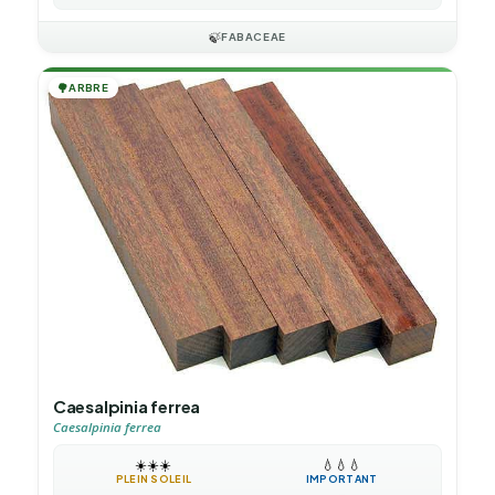
🍃
FABACEAE
🌳
ARBRE
Caesalpinia ferrea
Caesalpinia ferrea
☀️
☀️
☀️
💧
💧
💧
PLEIN SOLEIL
IMPORTANT