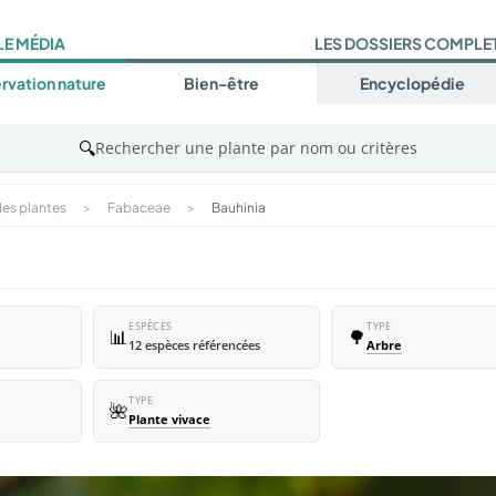
LE MÉDIA
LES DOSSIERS COMPLE
rvation nature
Bien-être
Encyclopédie
🔍
Rechercher une plante par nom ou critères
es plantes
>
Fabaceae
>
Bauhinia
ESPÈCES
TYPE
📊
🌳
12 espèces référencées
Arbre
TYPE
🌺
Plante vivace