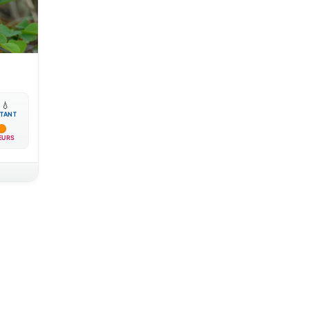

💧
TANT
EURS