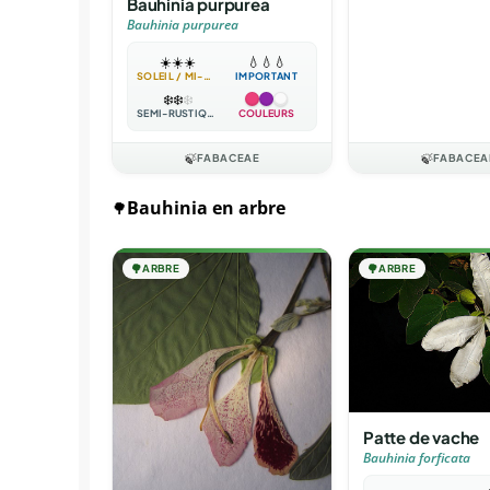
Bauhinia purpurea
Bauhinia purpurea
☀️
☀️
☀️
💧
💧
💧
SOLEIL / MI-OMBRE
IMPORTANT
❄️
❄️
❄️
SEMI-RUSTIQUE
COULEURS
🍃
FABACEAE
🍃
FABACEA
Bauhinia en arbre
🌳
🌳
ARBRE
🌳
ARBRE
Patte de vache
Bauhinia forficata