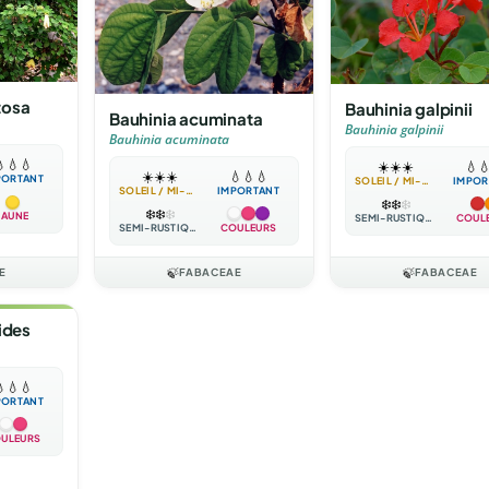
tosa
Bauhinia galpinii
Bauhinia acuminata
Bauhinia galpinii
Bauhinia acuminata

💧
💧
☀️
☀️
☀️
💧

☀️
☀️
☀️
💧
💧
💧
PORTANT
SOLEIL / MI-OMBRE
IMPOR
SOLEIL / MI-OMBRE
IMPORTANT
❄️
❄️
❄️
❄️
❄️
❄️
JAUNE
SEMI-RUSTIQUE
COUL
SEMI-RUSTIQUE
COULEURS
E
🍃
FABACEAE
🍃
FABACEAE
ides

💧
💧
PORTANT
ULEURS