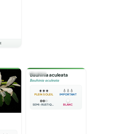
E
🌳
ARBRE
Bauhinia aculeata
Bauhinia aculeata
☀️
☀️
☀️
💧
💧
💧
PLEIN SOLEIL
IMPORTANT
❄️
❄️
❄️
SEMI-RUSTIQUE
BLANC