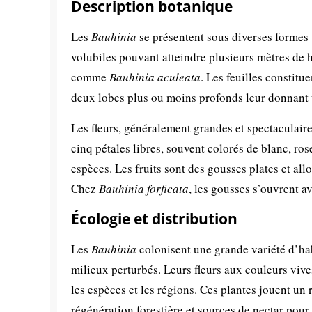
Description botanique
Les
Bauhinia
se présentent sous diverses formes :
volubiles pouvant atteindre plusieurs mètres de 
comme
Bauhinia aculeata
. Les feuilles constitue
deux lobes plus ou moins profonds leur donnant 
Les fleurs, généralement grandes et spectaculaire
cinq pétales libres, souvent colorés de blanc, ros
espèces. Les fruits sont des gousses plates et al
Chez
Bauhinia forficata
, les gousses s’ouvrent av
Écologie et distribution
Les
Bauhinia
colonisent une grande variété d’habi
milieux perturbés. Leurs fleurs aux couleurs vives 
les espèces et les régions. Ces plantes jouent un
régénération forestière et sources de nectar pou