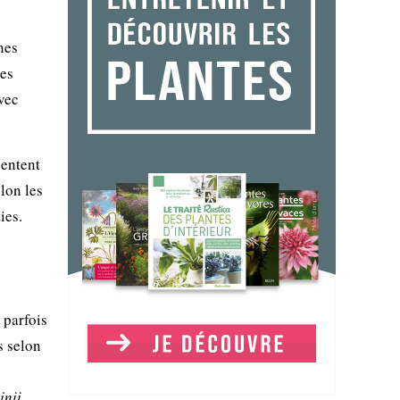
nes
ces
avec
sentent
elon les
ies.
 parfois
s selon
inii