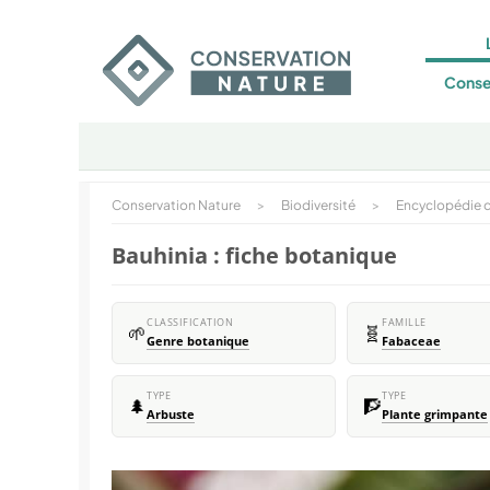
Conse
Conservation Nature
>
Biodiversité
>
Encyclopédie d
Bauhinia : fiche botanique
CLASSIFICATION
FAMILLE
🌱
🧬
Genre botanique
Fabaceae
TYPE
TYPE
🌲
🧗
Arbuste
Plante grimpante