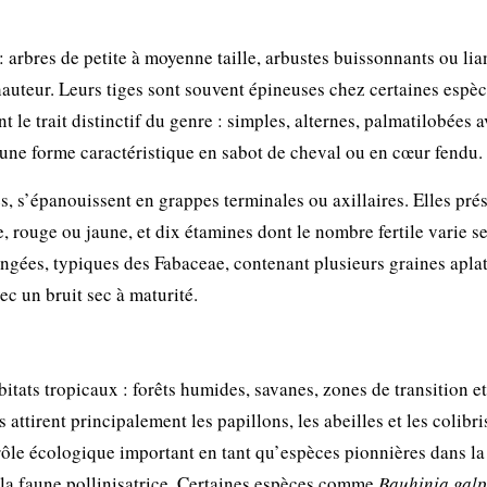
 arbres de petite à moyenne taille, arbustes buissonnants ou lia
hauteur. Leurs tiges sont souvent épineuses chez certaines espè
nt le trait distinctif du genre : simples, alternes, palmatilobées 
une forme caractéristique en sabot de cheval ou en cœur fendu.
s, s’épanouissent en grappes terminales ou axillaires. Elles pré
e, rouge ou jaune, et dix étamines dont le nombre fertile varie s
longées, typiques des Fabaceae, contenant plusieurs graines aplat
ec un bruit sec à maturité.
tats tropicaux : forêts humides, savanes, zones de transition et
attirent principalement les papillons, les abeilles et les colibri
 rôle écologique important en tant qu’espèces pionnières dans la
r la faune pollinisatrice. Certaines espèces comme
Bauhinia galp