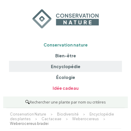
Conservation nature
Bien-être
Encyclopédie
Écologie
Idée cadeau
🔍
Rechercher une plante par nom ou critères
Conservation Nature
>
Biodiversité
>
Encyclopédie
des plantes
>
Cactaceae
>
Weberocereus
>
Weberocereus bradei