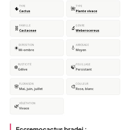
TYPE
TYPE
🌵
🌺
Cactus
Plante vivace
FAMILLE
GENRE
🧬
🔬
Cactaceae
Weberocereus
EXPOSITION
ARROSAGE
☀️
💧
Mi-ombre
Moyen
RUSTICITÉ
FEUILLAGE
❄️
🍃
Gélive
Persistant
FLORAISON
COULEUR
🌸
🎨
Mai, juin, juillet
Rose, blanc
VÉGÉTATION
🌿
Vivace
Eccremocactus bradei :