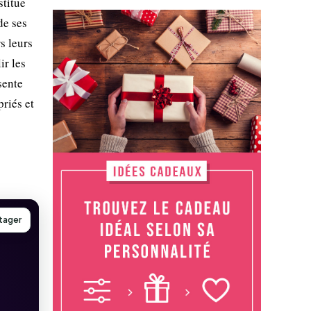
stitue
de ses
s leurs
ir les
sente
riés et