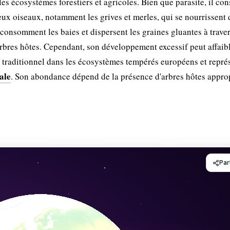
s écosystèmes forestiers et agricoles. Bien que parasite, il con
x oiseaux, notamment les grives et merles, qui se nourrissent 
 consomment les baies et dispersent les graines gluantes à traver
rbres hôtes. Cependant, son développement excessif peut affaibl
st traditionnel dans les écosystèmes tempérés européens et repré
ale
. Son abondance dépend de la présence d'arbres hôtes approp