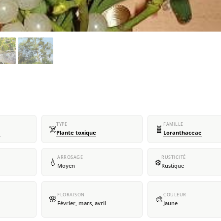
TYPE
FAMILLE
☠️
🧬
e
Plante toxique
Loranthaceae
ARROSAGE
RUSTICITÉ
💧
❄️
Moyen
Rustique
FLORAISON
COULEUR
🌸
🎨
Février, mars, avril
Jaune