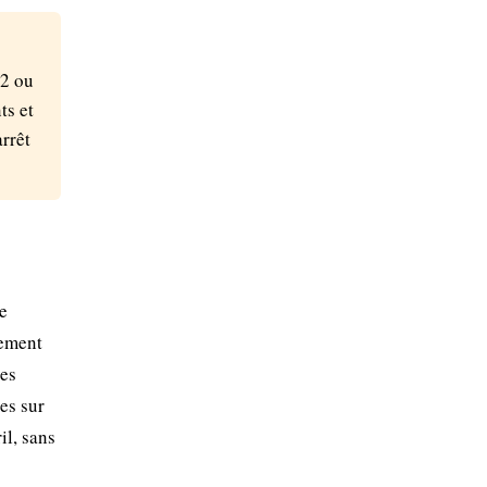
 2 ou
ts et
arrêt
se
lement
ses
hes sur
il, sans