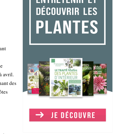
ant
de
 avril.
nant des
ôtes