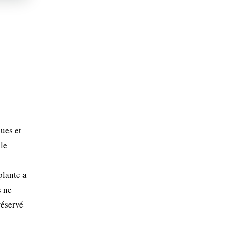
ues et
 le
plante a
s ne
réservé