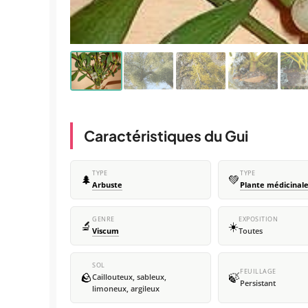
Caractéristiques du Gui
TYPE
TYPE
🌲
💚
Arbuste
Plante médicinal
GENRE
EXPOSITION
🔬
☀️
Viscum
Toutes
SOL
FEUILLAGE
🪨
🍃
Caillouteux, sableux,
Persistant
limoneux, argileux