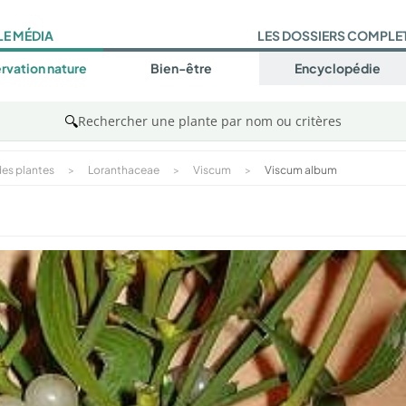
LE MÉDIA
LES DOSSIERS COMPLE
rvation nature
Bien-être
Encyclopédie
🔍
Rechercher une plante par nom ou critères
es plantes
>
Loranthaceae
>
Viscum
>
Viscum album