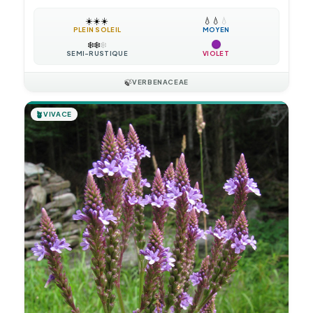
☀️
☀️
☀️
💧
💧
💧
PLEIN SOLEIL
MOYEN
❄️
❄️
❄️
SEMI-RUSTIQUE
VIOLET
🍃
VERBENACEAE
🪴
VIVACE