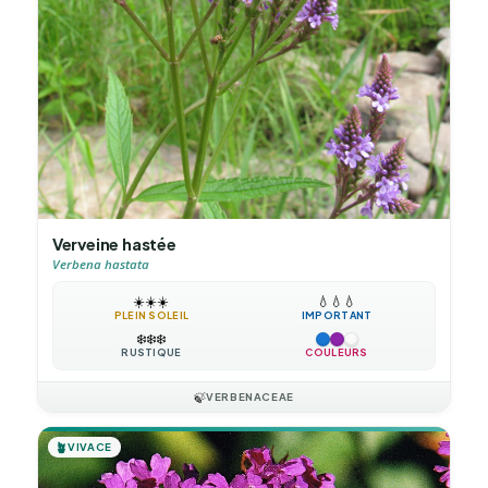
Verveine hastée
Verbena hastata
☀️
☀️
☀️
💧
💧
💧
PLEIN SOLEIL
IMPORTANT
❄️
❄️
❄️
RUSTIQUE
COULEURS
🍃
VERBENACEAE
🪴
VIVACE