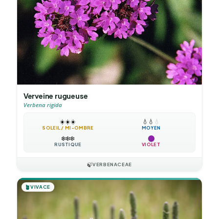
Verveine rugueuse
Verbena rigida
☀️
☀️
☀️
💧
💧
💧
SOLEIL / MI-OMBRE
MOYEN
❄️
❄️
❄️
RUSTIQUE
VIOLET
🍃
VERBENACEAE
🪴
VIVACE