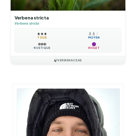
Verbena stricta
Verbena stricta
☀️
☀️
☀️
💧
💧
💧
TOUS
MOYEN
❄️
❄️
❄️
RUSTIQUE
VIOLET
🍃
VERBENACEAE