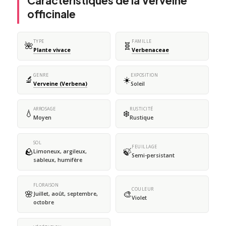
Caractéristiques de la Verveine
officinale
TYPE
FAMILLE
🌺
🧬
Plante vivace
Verbenaceae
GENRE
EXPOSITION
🔬
☀️
Verveine (Verbena)
Soleil
ARROSAGE
RUSTICITÉ
💧
❄️
Moyen
Rustique
SOL
FEUILLAGE
🪨
🍃
Limoneux, argileux,
Semi-persistant
sableux, humifère
FLORAISON
COULEUR
🌸
🎨
Juillet, août, septembre,
Violet
octobre