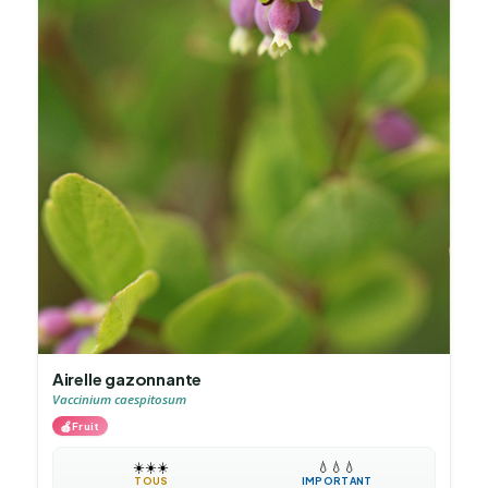
Airelle gazonnante
Vaccinium caespitosum
🍎
Fruit
☀️
☀️
☀️
💧
💧
💧
TOUS
IMPORTANT