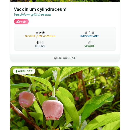
Vaccinium cylindraceum
Vaccinium cylindraceum
🍎
Fruit
☀️
☀️
☀️
💧
💧
💧
SOLEIL / MI-OMBRE
IMPORTANT
❄️
❄️
❄️
📏
GÉLIVE
VIVACE
🍃
ERICACEAE
🌲
ARBUSTE