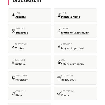
bracteatum
TYPE
TYPE
🌲
🍎
Arbuste
Plante à fruits
FAMILLE
GENRE
🧬
🔬
Ericaceae
Myrtillier (Vaccinium)
EXPOSITION
ARROSAGE
☀️
💧
Toutes
Moyen, important
RUSTICITÉ
SOL
❄️
🪨
Rustique
Sableux, limoneux
FEUILLAGE
FLORAISON
🍃
🌸
Persistant
Juillet, août
COULEUR
VÉGÉTATION
🎨
🌿
Blanc
Vivace