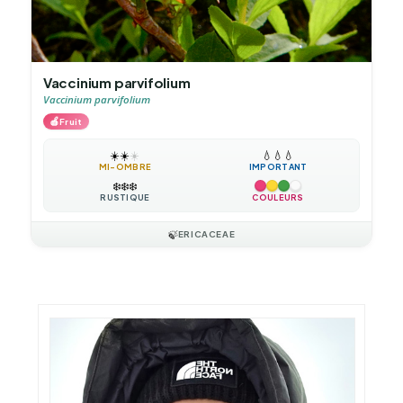
Vaccinium parvifolium
Vaccinium parvifolium
🍎
Fruit
☀️
☀️
☀️
💧
💧
💧
MI-OMBRE
IMPORTANT
❄️
❄️
❄️
RUSTIQUE
COULEURS
🍃
ERICACEAE