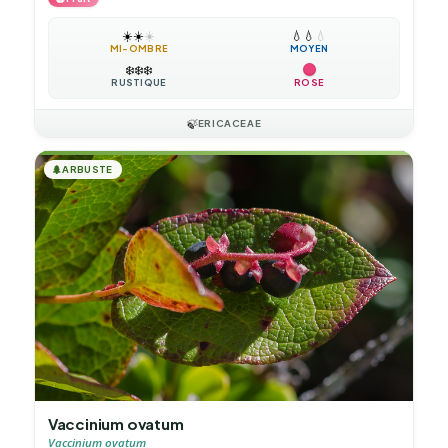
☀️
☀️
☀️
💧
💧
💧
MI-OMBRE
MOYEN
❄️
❄️
❄️
RUSTIQUE
ROSE
🍃
ERICACEAE
🌲
ARBUSTE
Vaccinium ovatum
Vaccinium ovatum