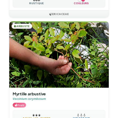
RUSTIQUE
COULEURS
🍃
ERICACEAE
🌲
ARBUSTE
Myrtille arbustive
Vaccinium corymbosum
🍎
Fruit
☀️
☀️
☀️
💧
💧
💧