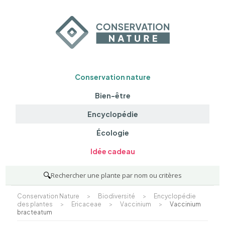
Conservation nature
Bien-être
Encyclopédie
Écologie
Idée cadeau
🔍
Rechercher une plante par nom ou critères
Conservation Nature
>
Biodiversité
>
Encyclopédie
des plantes
>
Ericaceae
>
Vaccinium
>
Vaccinium
bracteatum