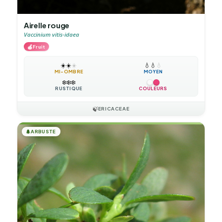
Airelle rouge
Vaccinium vitis-idaea
🍎
Fruit
☀️
☀️
☀️
💧
💧
💧
MI-OMBRE
MOYEN
❄️
❄️
❄️
RUSTIQUE
COULEURS
🍃
ERICACEAE
🌲
ARBUSTE