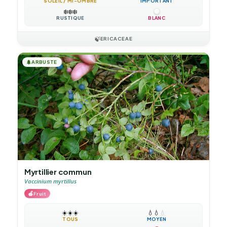
SOLEIL / MI-OMBRE
IMPORTANT
❄️
❄️
❄️
RUSTIQUE
BLANC
🍃
ERICACEAE
🌲
ARBUSTE
Myrtillier commun
Vaccinium myrtillus
🍎
Fruit
☀️
☀️
☀️
💧
💧
💧
TOUS
MOYEN