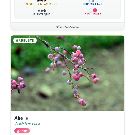
☀️
☀️
☀️
💧
💧
💧
SOLEIL / MI-OMBRE
IMPORTANT
❄️
❄️
❄️
RUSTIQUE
COULEURS
🍃
ERICACEAE
🌲
ARBUSTE
Airelle
Vaccinium ashei
🍎
Fruit