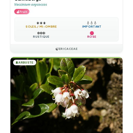
Vaccinium oxycoccos
🍎
Fruit
☀️
☀️
☀️
💧
💧
💧
SOLEIL / MI-OMBRE
IMPORTANT
❄️
❄️
❄️
RUSTIQUE
ROSE
🍃
ERICACEAE
🌲
ARBUSTE