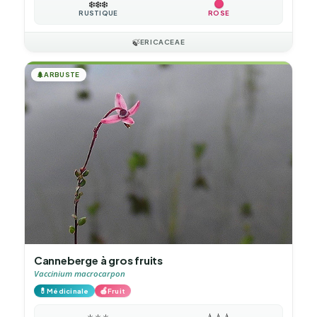
❄️
❄️
❄️
RUSTIQUE
ROSE
🍃
ERICACEAE
🌲
ARBUSTE
Canneberge à gros fruits
Vaccinium macrocarpon
💊
🍎
Médicinale
Fruit