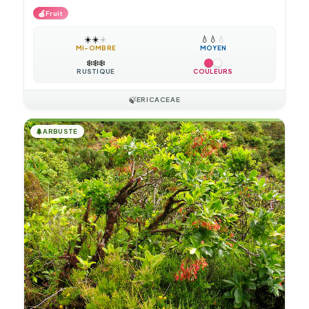
🍎
Fruit
☀️
☀️
☀️
💧
💧
💧
MI-OMBRE
MOYEN
❄️
❄️
❄️
RUSTIQUE
COULEURS
🍃
ERICACEAE
🌲
ARBUSTE