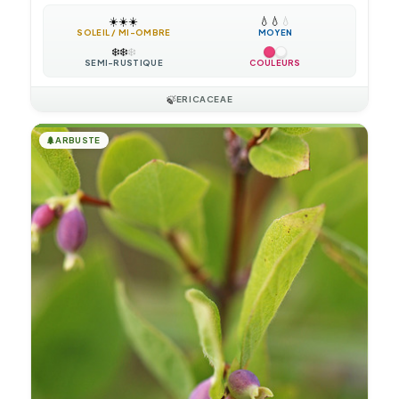
☀️
☀️
☀️
💧
💧
💧
SOLEIL / MI-OMBRE
MOYEN
❄️
❄️
❄️
SEMI-RUSTIQUE
COULEURS
🍃
ERICACEAE
🌲
ARBUSTE