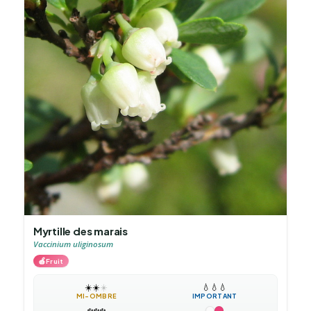
Myrtille des marais
Vaccinium uliginosum
🍎
Fruit
☀️
☀️
☀️
💧
💧
💧
MI-OMBRE
IMPORTANT
❄️
❄️
❄️