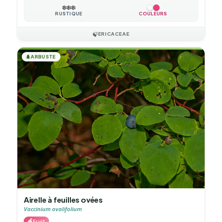
❄️
❄️
❄️
RUSTIQUE
COULEURS
🍃
ERICACEAE
🌲
ARBUSTE
Airelle à feuilles ovées
Vaccinium ovalifolium
🍎
Fruit