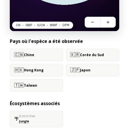
Pays où l'espèce a été observée
🇨🇳
🇰🇷
Chine
Corée du Sud
🇭🇰
🇯🇵
Hong Kong
Japon
🇹🇼
Taïwan
Écosystèmes associés
ÉCOSYSTÈME
🌴
Jungle