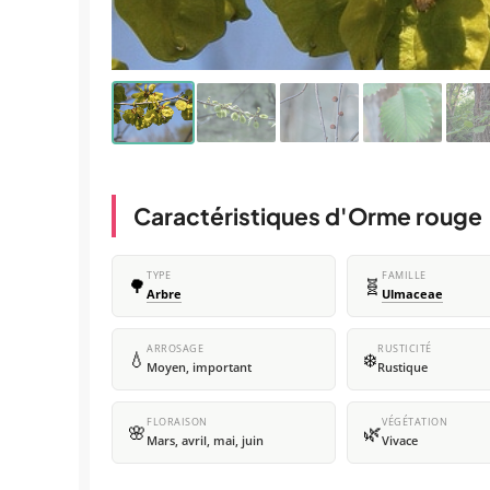
Caractéristiques d'Orme rouge
TYPE
FAMILLE
🌳
🧬
Arbre
Ulmaceae
ARROSAGE
RUSTICITÉ
💧
❄️
Moyen, important
Rustique
FLORAISON
VÉGÉTATION
🌸
🌿
Mars, avril, mai, juin
Vivace