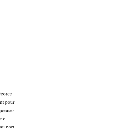
écorce
ent pour
uqueuses
r et
 au port