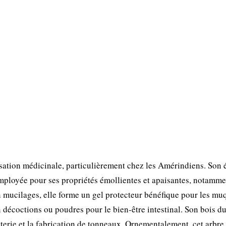
sation médicinale, particulièrement chez les Amérindiens. Son 
employée pour ses propriétés émollientes et apaisantes, notamm
 en mucilages, elle forme un gel protecteur bénéfique pour les m
n décoctions ou poudres pour le bien-être intestinal. Son bois du
sterie et la fabrication de tonneaux. Ornementalement, cet arbre