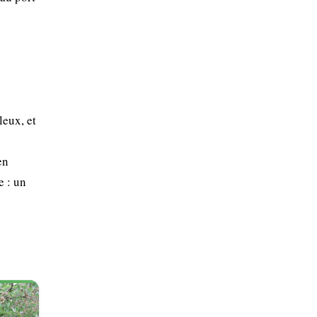
leux, et
en
e : un