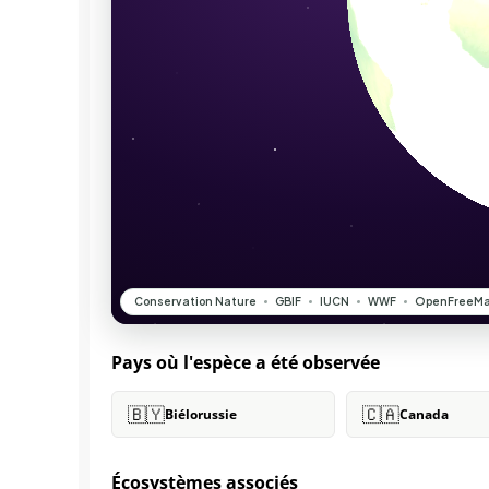
Pays où l'espèce a été observée
🇧🇾
🇨🇦
Biélorussie
Canada
Écosystèmes associés