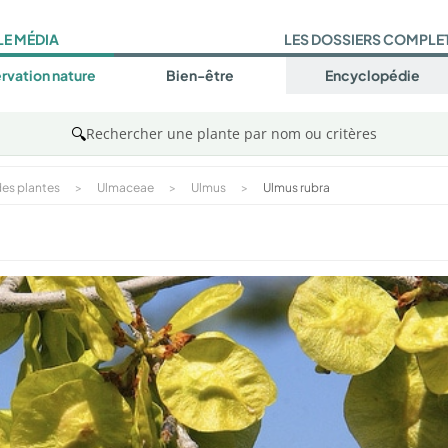
LE MÉDIA
LES DOSSIERS COMPLE
rvation nature
Bien-être
Encyclopédie
🔍
Rechercher une plante par nom ou critères
es plantes
>
Ulmaceae
>
Ulmus
>
Ulmus rubra