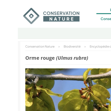
Conse
Conservation Nature
>
Biodiversité
>
Encyclopédie d
Orme rouge
(Ulmus rubra)