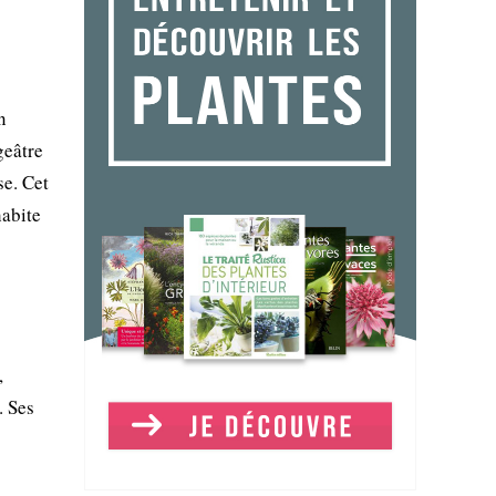
n
geâtre
se. Cet
habite
,
. Ses