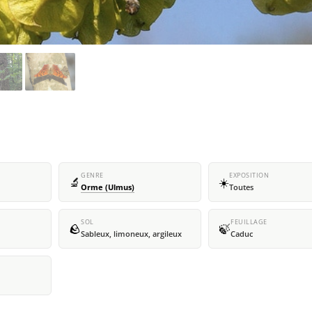
GENRE
EXPOSITION
🔬
☀️
Orme (Ulmus)
Toutes
SOL
FEUILLAGE
🪨
🍃
Sableux, limoneux, argileux
Caduc