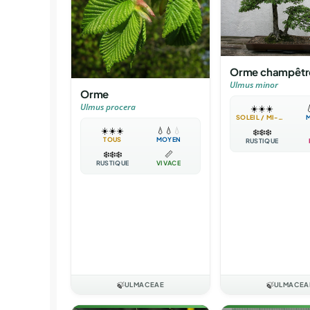
Orme champêtr
Ulmus minor
Orme
Ulmus procera
☀️
☀️
☀️

SOLEIL / MI-OMBRE
☀️
☀️
☀️
💧
💧
💧
❄️
❄️
❄️
TOUS
MOYEN
RUSTIQUE
❄️
❄️
❄️
📏
RUSTIQUE
VIVACE
🍃
ULMACEAE
🍃
ULMACEA