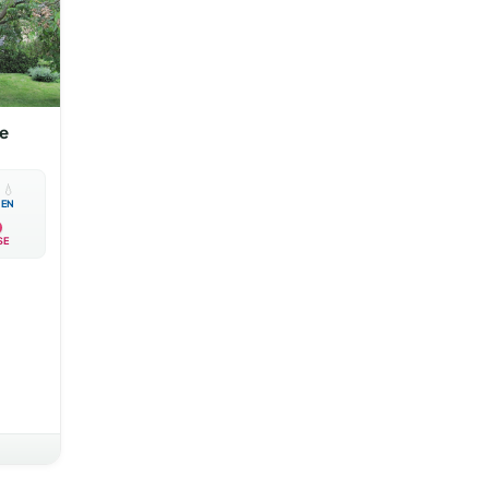
e

💧
EN
SE