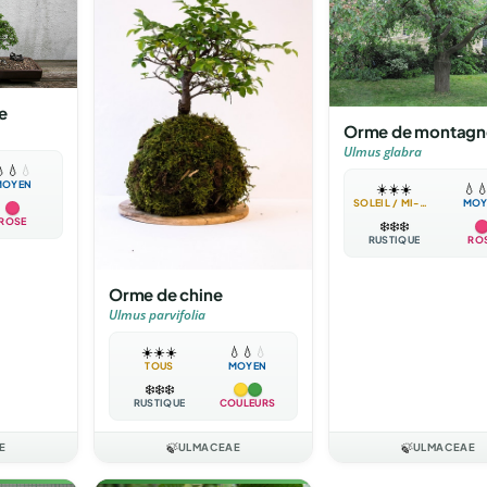
e
Orme de montagn
Ulmus glabra

💧
💧
MOYEN
☀️
☀️
☀️
💧

SOLEIL / MI-OMBRE
MOY
ROSE
❄️
❄️
❄️
RUSTIQUE
RO
Orme de chine
Ulmus parvifolia
☀️
☀️
☀️
💧
💧
💧
TOUS
MOYEN
❄️
❄️
❄️
RUSTIQUE
COULEURS
E
🍃
ULMACEAE
🍃
ULMACEAE