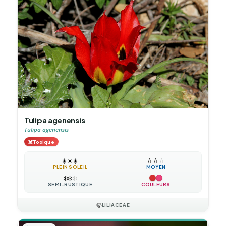
Tulipa agenensis
Tulipa agenensis
☠️
Toxique
☀️
☀️
☀️
💧
💧
💧
PLEIN SOLEIL
MOYEN
❄️
❄️
❄️
SEMI-RUSTIQUE
COULEURS
🍃
LILIACEAE