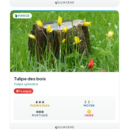
🍃
LILIACEAE
🪴
VIVACE
Tulipe des bois
Tulipa sylvestris
☠️
Toxique
☀️
☀️
☀️
💧
💧
💧
PLEIN SOLEIL
MOYEN
❄️
❄️
❄️
RUSTIQUE
JAUNE
🍃
LILIACEAE