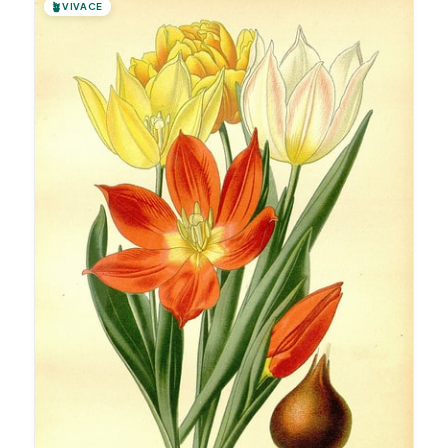
🪴
VIVACE