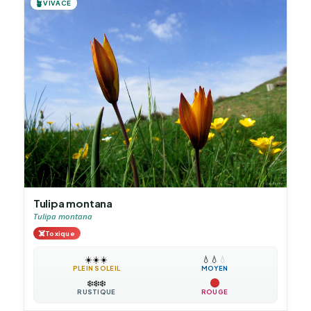
🪴
VIVACE
Tulipa montana
Tulipa montana
☠️
Toxique
☀️
☀️
☀️
💧
💧
💧
PLEIN SOLEIL
MOYEN
❄️
❄️
❄️
RUSTIQUE
ROUGE