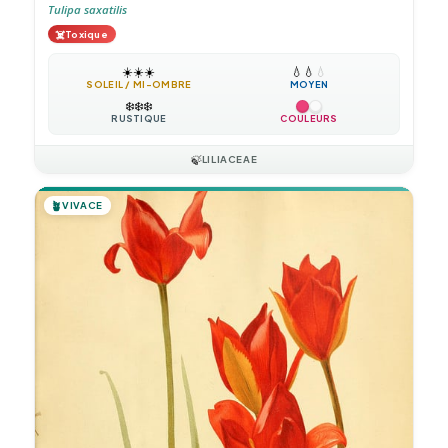
Tulipa saxatilis
☠️
Toxique
☀️
☀️
☀️
💧
💧
💧
SOLEIL / MI-OMBRE
MOYEN
❄️
❄️
❄️
RUSTIQUE
COULEURS
🍃
LILIACEAE
🪴
VIVACE