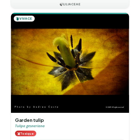
🍃
LILIACEAE
🪴
VIVACE
Garden tulip
Tulipa gesneriana
☠️
Toxique