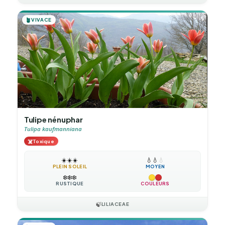
🪴
VIVACE
Tulipe nénuphar
Tulipa kaufmanniana
☠️
Toxique
☀️
☀️
☀️
💧
💧
💧
PLEIN SOLEIL
MOYEN
❄️
❄️
❄️
RUSTIQUE
COULEURS
🍃
LILIACEAE