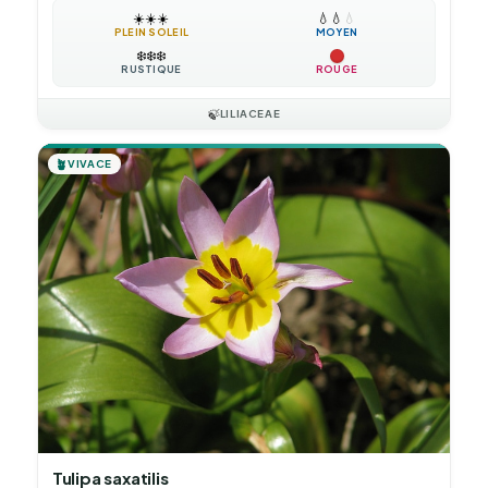
☀️
☀️
☀️
💧
💧
💧
PLEIN SOLEIL
MOYEN
❄️
❄️
❄️
RUSTIQUE
ROUGE
🍃
LILIACEAE
🪴
VIVACE
Tulipa saxatilis