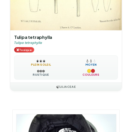
Tulipa tetraphylla
Tulipa tetraphylla
☠️
Toxique
☀️
☀️
☀️
💧
💧
💧
PLEIN SOLEIL
MOYEN
❄️
❄️
❄️
RUSTIQUE
COULEURS
🍃
LILIACEAE