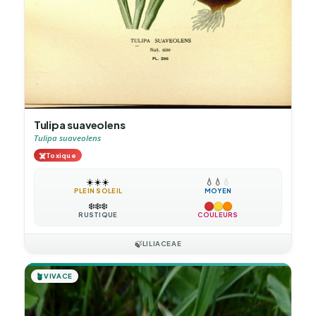
Tulipa suaveolens
Tulipa suaveolens
☠️
Toxique
☀️
☀️
☀️
💧
💧
💧
PLEIN SOLEIL
MOYEN
❄️
❄️
❄️
RUSTIQUE
COULEURS
🍃
LILIACEAE
🪴
VIVACE