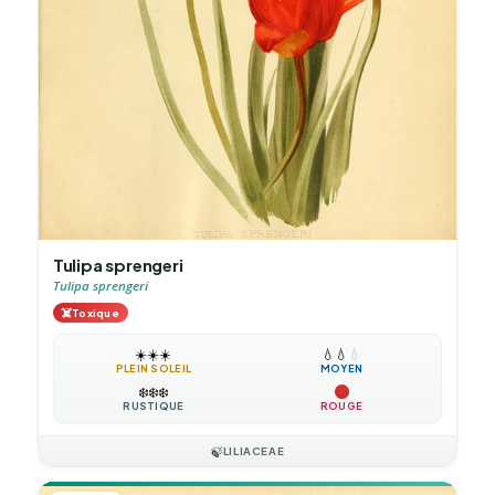
Tulipa sprengeri
Tulipa sprengeri
☠️
Toxique
☀️
☀️
☀️
💧
💧
💧
PLEIN SOLEIL
MOYEN
❄️
❄️
❄️
RUSTIQUE
ROUGE
🍃
LILIACEAE