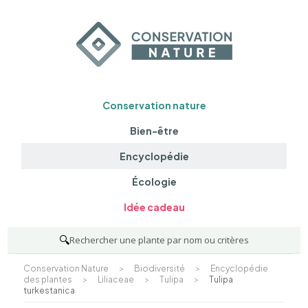
Conservation nature
Bien-être
Encyclopédie
Écologie
Idée cadeau
🔍
Rechercher une plante par nom ou critères
Conservation Nature
>
Biodiversité
>
Encyclopédie
des plantes
>
Liliaceae
>
Tulipa
>
Tulipa
turkestanica