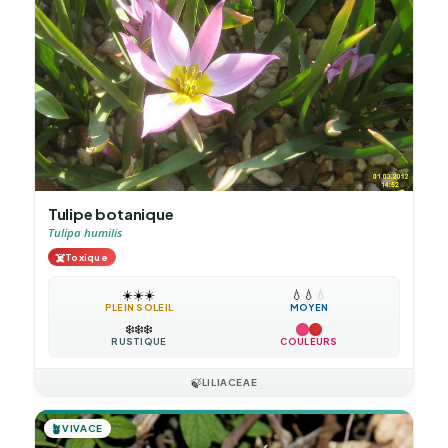
Tulipe botanique
Tulipa humilis
☠️
Toxique
☀️
☀️
☀️
💧
💧
💧
PLEIN SOLEIL
MOYEN
❄️
❄️
❄️
RUSTIQUE
COULEURS
🍃
LILIACEAE
🪴
VIVACE