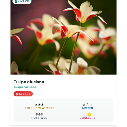
🪴
VIVACE
Tulipa clusiana
Tulipa clusiana
☠️
Toxique
☀️
☀️
☀️
💧
💧
💧
SOLEIL / MI-OMBRE
MOYEN
❄️
❄️
❄️
RUSTIQUE
COULEURS