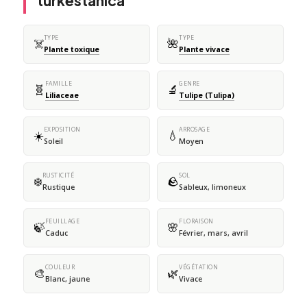
turkestanica
TYPE
TYPE
☠️
🌺
Plante toxique
Plante vivace
FAMILLE
GENRE
🧬
🔬
Liliaceae
Tulipe (Tulipa)
EXPOSITION
ARROSAGE
☀️
💧
Soleil
Moyen
RUSTICITÉ
SOL
❄️
🪨
Rustique
Sableux, limoneux
FEUILLAGE
FLORAISON
🍃
🌸
Caduc
Février, mars, avril
COULEUR
VÉGÉTATION
🎨
🌿
Blanc, jaune
Vivace