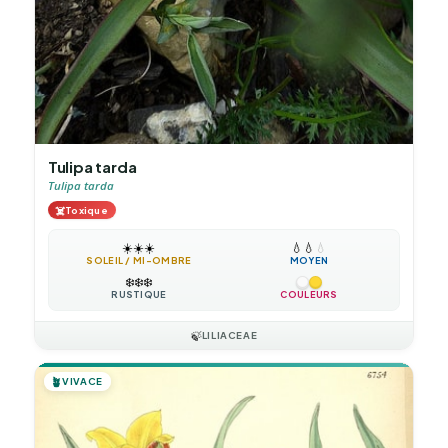
Tulipa tarda
Tulipa tarda
☠️
Toxique
☀️
☀️
☀️
💧
💧
💧
SOLEIL / MI-OMBRE
MOYEN
❄️
❄️
❄️
RUSTIQUE
COULEURS
🍃
LILIACEAE
🪴
VIVACE