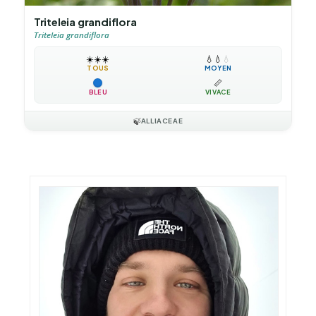
Triteleia grandiflora
Triteleia grandiflora
☀️
☀️
☀️
💧
💧
💧
TOUS
MOYEN
📏
BLEU
VIVACE
🍃
ALLIACEAE