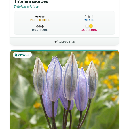
Triteleia ixioides
Triteleia ixioides
☀️
☀️
☀️
💧
💧
💧
PLEIN SOLEIL
MOYEN
❄️
❄️
❄️
RUSTIQUE
COULEURS
🍃
ALLIACEAE
🪴
VIVACE