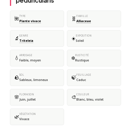
peduncularis
TYPE
FAMILLE
🌺
🧬
Plante vivace
Alliaceae
GENRE
EXPOSITION
🔬
☀️
Triteleia
Soleil
ARROSAGE
RUSTICITÉ
💧
❄️
Faible, moyen
Rustique
SOL
FEUILLAGE
🪨
🍃
Sableux, limoneux
Caduc
FLORAISON
COULEUR
🌸
🎨
Juin, juillet
Blanc, bleu, violet
VÉGÉTATION
🌿
Vivace