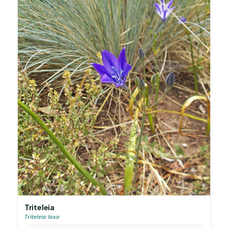
Triteleia
Triteleia laxa