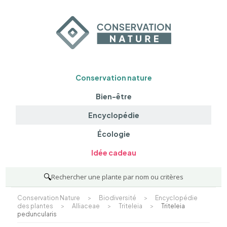
Conservation nature
Bien-être
Encyclopédie
Écologie
Idée cadeau
🔍
Rechercher une plante par nom ou critères
Conservation Nature
>
Biodiversité
>
Encyclopédie
des plantes
>
Alliaceae
>
Triteleia
>
Triteleia
peduncularis