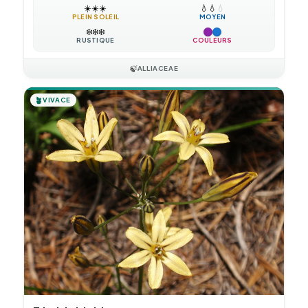
☀️
☀️
☀️
💧
💧
💧
PLEIN SOLEIL
MOYEN
❄️
❄️
❄️
RUSTIQUE
COULEURS
🍃
ALLIACEAE
🪴
VIVACE