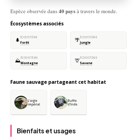
40 pays
Espèce observée dans
à travers le monde.
Écosystèmes associés
ÉCOSYSTÈME
ÉCOSYSTÈME
🌲
🌴
Forêt
Jungle
ÉCOSYSTÈME
ÉCOSYSTÈME
⛰️
🦒
Montagne
Savane
Faune sauvage partageant cet habitat
L’aigle
Buffle
impérial
d'Inde
Bienfaits et usages