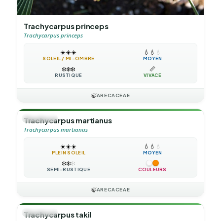
Trachycarpus princeps
Trachycarpus princeps
☀️
☀️
☀️
💧
💧
💧
SOLEIL / MI-OMBRE
MOYEN
❄️
❄️
❄️
📏
RUSTIQUE
VIVACE
🍃
ARECACEAE
🌴
PALMIER
Trachycarpus martianus
Trachycarpus martianus
☀️
☀️
☀️
💧
💧
💧
PLEIN SOLEIL
MOYEN
❄️
❄️
❄️
SEMI-RUSTIQUE
COULEURS
🍃
ARECACEAE
🌴
PALMIER
Trachycarpus takil