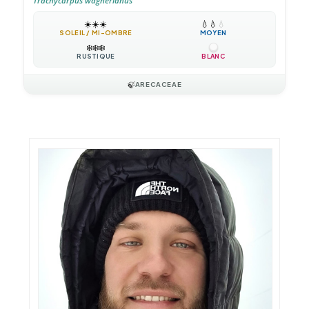
Trachycarpus wagnerianus
☀️
☀️
☀️
💧
💧
💧
SOLEIL / MI-OMBRE
MOYEN
❄️
❄️
❄️
RUSTIQUE
BLANC
🍃
ARECACEAE