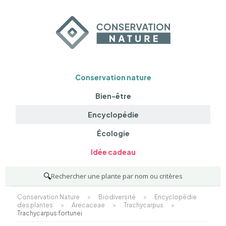
Conservation nature
Bien-être
Encyclopédie
Écologie
Idée cadeau
🔍
Rechercher une plante par nom ou critères
Conservation Nature
>
Biodiversité
>
Encyclopédie
des plantes
>
Arecaceae
>
Trachycarpus
>
Trachycarpus fortunei