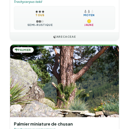
Trachycarpus takil
☀️
☀️
☀️
💧
💧
💧
TOUS
MOYEN
❄️
❄️
❄️
SEMI-RUSTIQUE
JAUNE
🍃
ARECACEAE
🌴
PALMIER
Palmier miniature de chusan