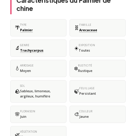
Caractéristiques du Palmier de
chine
TYPE
FAMILLE
🌴
🧬
Palmier
Arecaceae
GENRE
EXPOSITION
🔬
☀️
Trachycarpus
Toutes
ARROSAGE
RUSTICITÉ
💧
❄️
Moyen
Rustique
SOL
FEUILLAGE
🪨
🍃
Sableux, limoneux,
Persistant
argileux, humifère
FLORAISON
COULEUR
🌸
🎨
Juin
Jaune
VÉGÉTATION
🌿