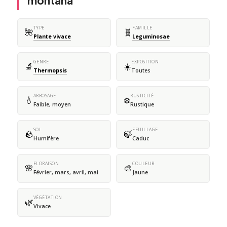
montana
TYPE
FAMILLE
🌺
🧬
Plante vivace
Leguminosae
GENRE
EXPOSITION
🔬
☀️
Thermopsis
Toutes
ARROSAGE
RUSTICITÉ
💧
❄️
Faible, moyen
Rustique
SOL
FEUILLAGE
🪨
🍃
Humifère
Caduc
FLORAISON
COULEUR
🌸
🎨
Février, mars, avril, mai
Jaune
VÉGÉTATION
🌿
Vivace