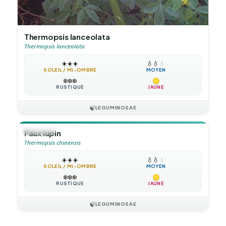
Thermopsis lanceolata
Thermopsis lanceolata
☀️
☀️
☀️
💧
💧
💧
SOLEIL / MI-OMBRE
MOYEN
❄️
❄️
❄️
RUSTIQUE
JAUNE
🍃
LEGUMINOSAE
🪴
VIVACE
Faux lupin
Thermopsis chinensis
☀️
☀️
☀️
💧
💧
💧
SOLEIL / MI-OMBRE
MOYEN
❄️
❄️
❄️
RUSTIQUE
JAUNE
🍃
LEGUMINOSAE