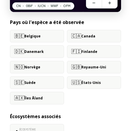
Pays où l'espèce a été observée
🇧🇪
🇨🇦
Belgique
Canada
🇩🇰
🇫🇮
Danemark
Finlande
🇳🇴
🇬🇧
Norvège
Royaume-Uni
🇸🇪
🇺🇸
Suède
États-Unis
🇦🇽
Îles Åland
Écosystèmes associés
ÉCOSYSTÈME