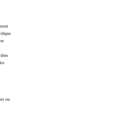
nnent
cifique
son
rdins
des
ire ou