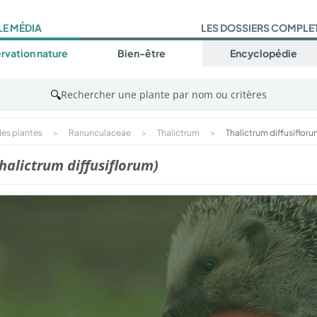
LE MÉDIA
LES DOSSIERS COMPLE
rvation nature
Bien-être
Encyclopédie
🔍
Rechercher une plante par nom ou critères
es plantes
>
Ranunculaceae
>
Thalictrum
>
Thalictrum diffusiflor
halictrum diffusiflorum)