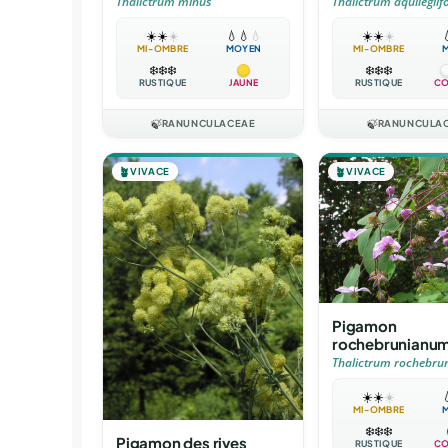
Thalictrum minus
Thalictrum aquilegiif
☀️
☀️
☀️
💧
💧
💧
☀️
☀️
☀️

MI-OMBRE
MOYEN
MI-OMBRE
❄️
❄️
❄️
❄️
❄️
❄️
RUSTIQUE
JAUNE
RUSTIQUE
CO
🍃
RANUNCULACEAE
🍃
RANUNCULA
🪴
VIVACE
🪴
VIVACE
Pigamon
rochebrunianu
Thalictrum rochebr
☀️
☀️
☀️

MI-OMBRE
❄️
❄️
❄️
Pigamon des rives
RUSTIQUE
CO