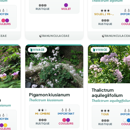
olium
Thalictrum alpinum
❄️
❄️
❄️
RUSTIQUE
VIOLET

💧
💧
☀️
☀️
☀️
💧

MOYEN
SOLEIL / MI-OMBRE
IMPOR
❄️
❄️
❄️
ULEURS
RUSTIQUE
COUL
CEAE
🍃
RANUNCULACEAE
🍃
RANUNCULACE
🪴
VIVACE
🪴
VIVACE
Thalictrum
Pigamon kiusianum
aquilegiifolium
m
Thalictrum kiusianum
Thalictrum aquilegifoli
unianum
☀️
☀️
☀️
💧
💧
💧
☀️
☀️
☀️
💧

MI-OMBRE
IMPORTANT
TOUS
IMPOR

💧
💧
MOYEN
❄️
❄️
❄️
❄️
❄️
❄️
RUSTIQUE
COULEURS
RUSTIQUE
COUL
ULEURS