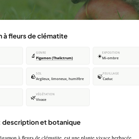
m à fleurs de clématite
GENRE
EXPOSITION
🔬
☀️
Pigamon (Thalictrum)
Mi-ombre
SOL
FEUILLAGE
🪨
🍃
Argileux, limoneux, humifère
Caduc
VÉGÉTATION
🌿
Vivace
 : description et botanique
igamon à fleurs de clématite, est une plante vivace herbacée