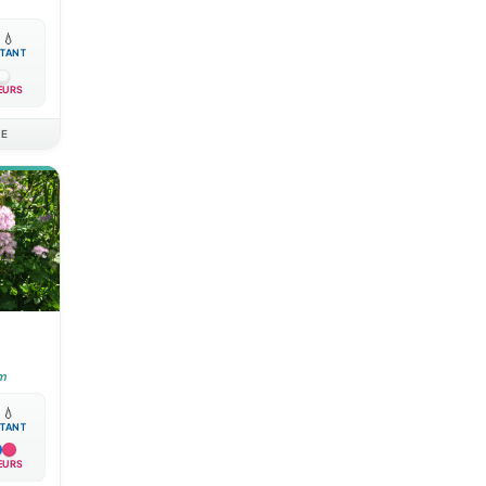

💧
TANT
EURS
AE
um

💧
TANT
EURS