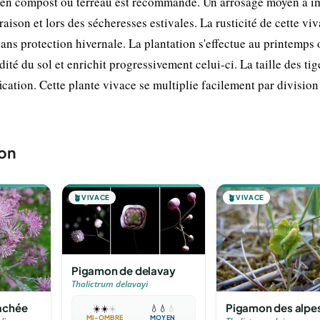
 en compost ou terreau est recommandé. Un arrosage moyen à i
aison et lors des sécheresses estivales. La rusticité de cette viv
ns protection hivernale. La plantation s'effectue au printemps 
té du sol et enrichit progressivement celui-ci. La taille des tig
fication. Cette plante vivace se multiplie facilement par division
on
🪴
VIVACE
🪴
VIVACE
Pigamon de delavay
Thalictrum delavayi
achée
Pigamon des alpe
☀️
☀️
☀️
💧
💧
💧
MI-OMBRE
MOYEN