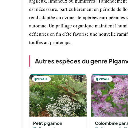
argileux, limoneux ou humifères : l'amendement
est nécessaire, particulièrement en période de flor
rend adaptée aux zones tempérées européennes sa
automne. Un paillage organique maintient l'humidi
défleuries en fin d'été favorise une nouvelle rami
touffes au printemps.
Autres espèces du genre Pigam
🪴
VIVACE
🪴
VIVACE
Petit pigamon
Colombine pan