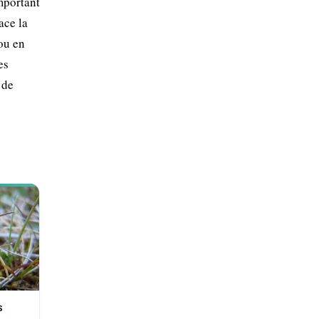
mportant
ace la
ou en
es
 de
s