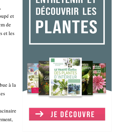
,
oupé et
 cm de
s et les
bue à la
les
acinaire
lement,