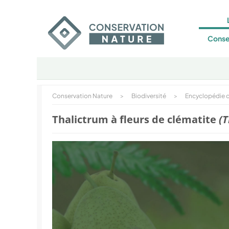
Conse
Conservation Nature
>
Biodiversité
>
Encyclopédie d
Thalictrum à fleurs de clématite
(T