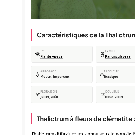
Caractéristiques de la Thalictru
TYPE
FAMILLE
🌺
🧬
Plante vivace
Ranunculaceae
ARROSAGE
RUSTICITÉ
💧
❄️
Moyen, important
Rustique
FLORAISON
COULEUR
🌸
🎨
Juillet, août
Rose, violet
Thalictrum à fleurs de clématite
Thalictrum diffusiflorum, connu sous le nom de P