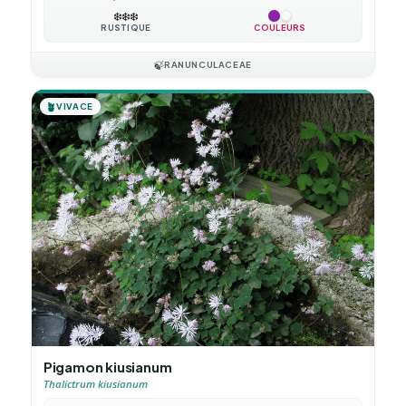
❄️
❄️
❄️
RUSTIQUE
COULEURS
🍃
RANUNCULACEAE
🪴
VIVACE
Pigamon kiusianum
Thalictrum kiusianum