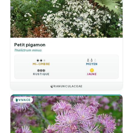
Petit pigamon
Thalictrum minus
☀️
☀️
☀️
💧
💧
💧
MI-OMBRE
MOYEN
❄️
❄️
❄️
RUSTIQUE
JAUNE
🍃
RANUNCULACEAE
🪴
VIVACE