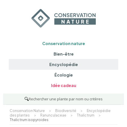
Conservation nature
Bien-être
Encyclopédie
Écologie
Idée cadeau
🔍
Rechercher une plante par nom ou critères
Conservation Nature
>
Biodiversité
>
Encyclopédie
des plantes
>
Ranunculaceae
>
Thalictrum
>
Thalictrum isopyroides