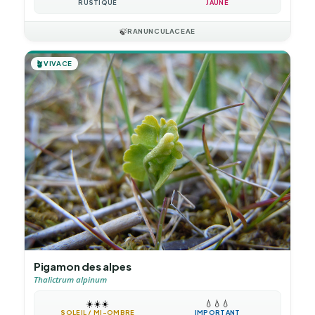
RUSTIQUE
JAUNE
🍃
RANUNCULACEAE
🪴
VIVACE
Pigamon des alpes
Thalictrum alpinum
☀️
☀️
☀️
💧
💧
💧
SOLEIL / MI-OMBRE
IMPORTANT