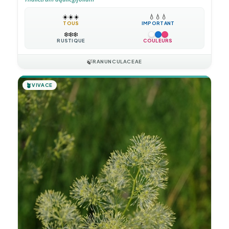
☀️
☀️
☀️
💧
💧
💧
TOUS
IMPORTANT
❄️
❄️
❄️
RUSTIQUE
COULEURS
🍃
RANUNCULACEAE
🪴
VIVACE