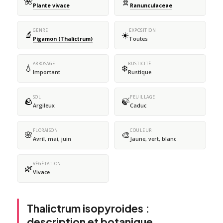
🌺
🧬
Plante vivace
Ranunculaceae
GENRE
EXPOSITION
🔬
☀️
Pigamon (Thalictrum)
Toutes
ARROSAGE
RUSTICITÉ
💧
❄️
Important
Rustique
SOL
FEUILLAGE
🪨
🍃
Argileux
Caduc
FLORAISON
COULEUR
🌸
🎨
Avril, mai, juin
Jaune, vert, blanc
VÉGÉTATION
🌿
Vivace
Thalictrum isopyroides :
description et botanique