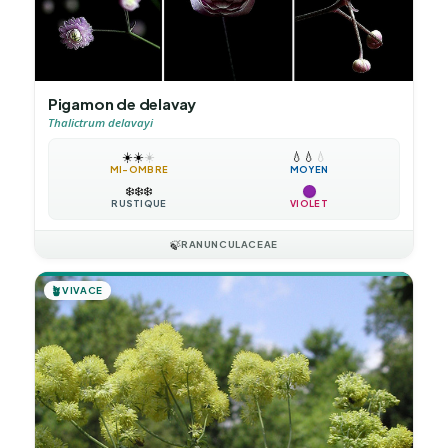
Pigamon de delavay
Thalictrum delavayi
☀️
☀️
☀️
💧
💧
💧
MI-OMBRE
MOYEN
❄️
❄️
❄️
RUSTIQUE
VIOLET
🍃
RANUNCULACEAE
🪴
VIVACE