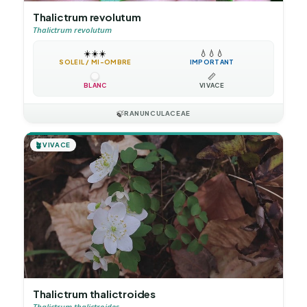
Thalictrum revolutum
Thalictrum revolutum
☀️
☀️
☀️
💧
💧
💧
SOLEIL / MI-OMBRE
IMPORTANT
📏
BLANC
VIVACE
🍃
RANUNCULACEAE
🪴
VIVACE
Thalictrum thalictroides
Thalictrum thalictroides