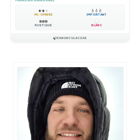
☀️
☀️
☀️
💧
💧
💧
MI-OMBRE
IMPORTANT
❄️
❄️
❄️
RUSTIQUE
BLANC
🍃
RANUNCULACEAE