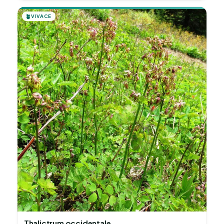
🪴
VIVACE
Thalictrum occidentale