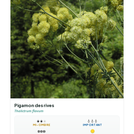
Pigamon des rives
Thalictrum flavum
☀️
☀️
☀️
💧
💧
💧
MI-OMBRE
IMPORTANT
❄️
❄️
❄️