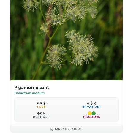
Pigamon luisant
Thalictrum lucidum
☀️
☀️
☀️
💧
💧
💧
TOUS
IMPORTANT
❄️
❄️
❄️
RUSTIQUE
COULEURS
🍃
RANUNCULACEAE