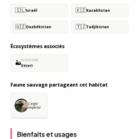
🇮🇱
🇰🇿
Israël
Kazakhstan
🇺🇿
🇹🇯
Ouzbékistan
Tadjikistan
Écosystèmes associés
ÉCOSYSTÈME
🏜️
Désert
Faune sauvage partageant cet habitat
L’aigle
impérial
Bienfaits et usages