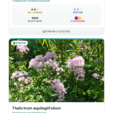
Thalictrum rochebrunianum
☀️
☀️
☀️
💧
💧
💧
MI-OMBRE
MOYEN
❄️
❄️
❄️
RUSTIQUE
COULEURS
🍃
RANUNCULACEAE
🪴
VIVACE
Thalictrum aquilegiifolium
Thalictrum aquilegifolium