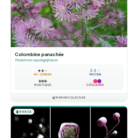
Colombine panachée
Thalictrum aquilegiifolium
☀️
☀️
☀️
💧
💧
💧
MI-OMBRE
MOYEN
❄️
❄️
❄️
RUSTIQUE
COULEURS
🍃
RANUNCULACEAE
🪴
VIVACE