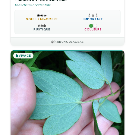
Thalictrum occidentale
☀️
☀️
☀️
💧
💧
💧
SOLEIL / MI-OMBRE
IMPORTANT
❄️
❄️
❄️
RUSTIQUE
COULEURS
🍃
RANUNCULACEAE
🪴
VIVACE