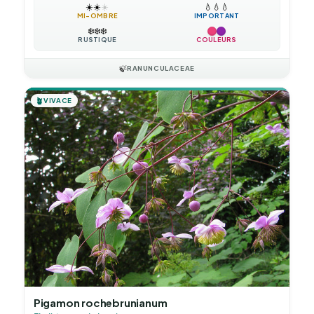
☀️
☀️
☀️
💧
💧
💧
MI-OMBRE
IMPORTANT
❄️
❄️
❄️
RUSTIQUE
COULEURS
🍃
RANUNCULACEAE
🪴
VIVACE
Pigamon rochebrunianum