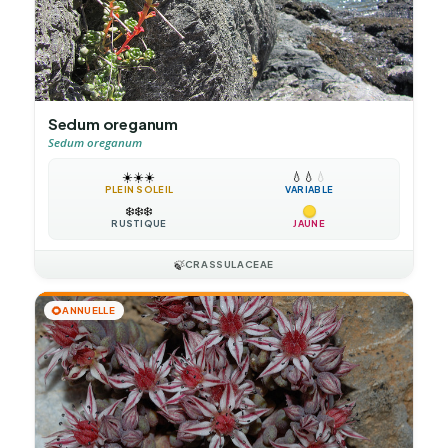
Sedum oreganum
Sedum oreganum
☀️
☀️
☀️
💧
💧
💧
PLEIN SOLEIL
VARIABLE
❄️
❄️
❄️
RUSTIQUE
JAUNE
🍃
CRASSULACEAE
🌻
ANNUELLE