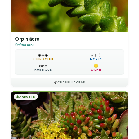
Orpin âcre
Sedum acre
☀️
☀️
☀️
💧
💧
💧
PLEIN SOLEIL
MOYEN
❄️
❄️
❄️
RUSTIQUE
JAUNE
🍃
CRASSULACEAE
🌲
ARBUSTE