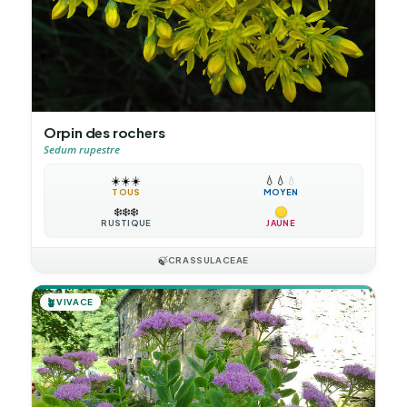
Orpin des rochers
Sedum rupestre
☀️
☀️
☀️
💧
💧
💧
TOUS
MOYEN
❄️
❄️
❄️
RUSTIQUE
JAUNE
🍃
CRASSULACEAE
🪴
VIVACE