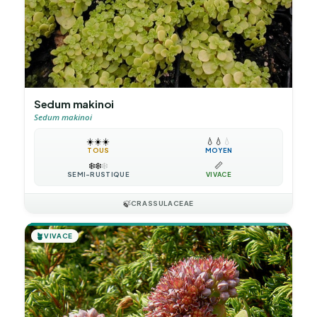
Sedum makinoi
Sedum makinoi
☀️
☀️
☀️
💧
💧
💧
TOUS
MOYEN
❄️
❄️
❄️
📏
SEMI-RUSTIQUE
VIVACE
🍃
CRASSULACEAE
🪴
VIVACE