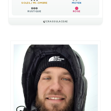
SOLEIL / MI-OMBRE
MOYEN
❄️
❄️
❄️
RUSTIQUE
ROSE
🍃
CRASSULACEAE