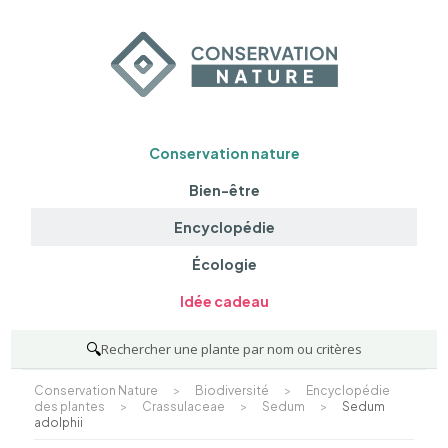
Conservation nature
Bien-être
Encyclopédie
Écologie
Idée cadeau
🔍
Rechercher une plante par nom ou critères
Conservation Nature
>
Biodiversité
>
Encyclopédie
des plantes
>
Crassulaceae
>
Sedum
>
Sedum
adolphii