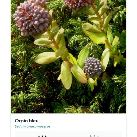
Orpin bleu
Sedum anacampseros
☀️
☀️
☀️
💧
💧
💧