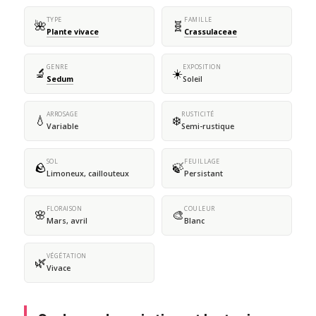
TYPE
FAMILLE
🌺
🧬
Plante vivace
Crassulaceae
GENRE
EXPOSITION
🔬
☀️
Sedum
Soleil
ARROSAGE
RUSTICITÉ
💧
❄️
Variable
Semi-rustique
SOL
FEUILLAGE
🪨
🍃
Limoneux, caillouteux
Persistant
FLORAISON
COULEUR
🌸
🎨
Mars, avril
Blanc
VÉGÉTATION
🌿
Vivace