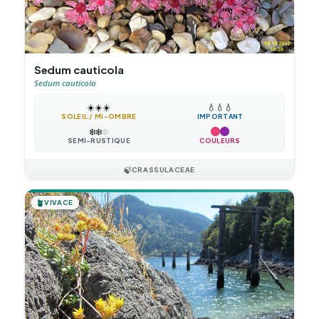
Sedum cauticola
Sedum cauticola
☀️
☀️
☀️
💧
💧
💧
SOLEIL / MI-OMBRE
IMPORTANT
❄️
❄️
❄️
SEMI-RUSTIQUE
COULEURS
🍃
CRASSULACEAE
🪴
VIVACE