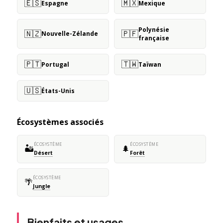
🇪🇸
🇲🇽
Espagne
Mexique
Polynésie
🇳🇿
🇵🇫
Nouvelle-Zélande
française
🇵🇹
🇹🇼
Portugal
Taïwan
🇺🇸
États-Unis
Écosystèmes associés
ÉCOSYSTÈME
ÉCOSYSTÈME
🏜️
🌲
Désert
Forêt
ÉCOSYSTÈME
🌴
Jungle
Bienfaits et usages