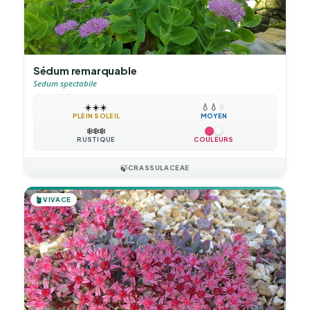
Sédum remarquable
Sedum spectabile
☀️
☀️
☀️
💧
💧
💧
PLEIN SOLEIL
MOYEN
❄️
❄️
❄️
RUSTIQUE
COULEURS
🍃
CRASSULACEAE
🪴
VIVACE