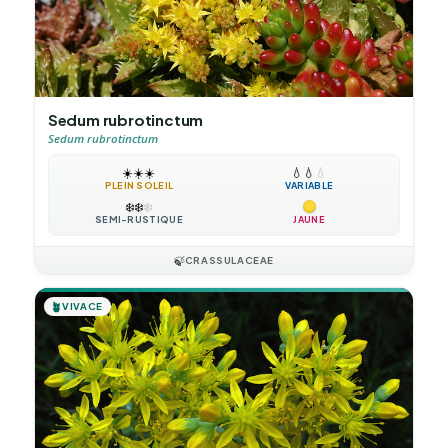
Sedum rubrotinctum
Sedum rubrotinctum
☀️
☀️
☀️
💧
💧
💧
PLEIN SOLEIL
VARIABLE
❄️
❄️
❄️
SEMI-RUSTIQUE
JAUNE
🍃
CRASSULACEAE
🪴
VIVACE