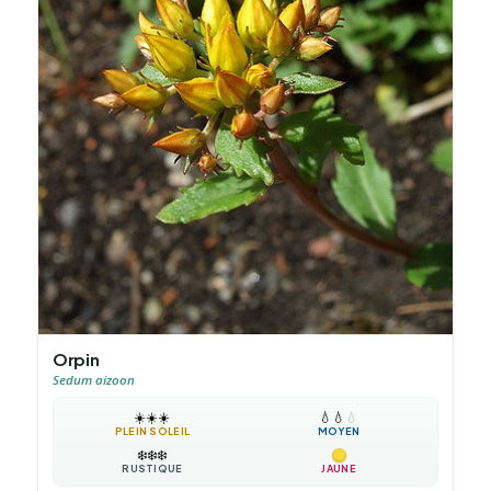
Orpin
Sedum aizoon
☀️
☀️
☀️
💧
💧
💧
PLEIN SOLEIL
MOYEN
❄️
❄️
❄️
RUSTIQUE
JAUNE