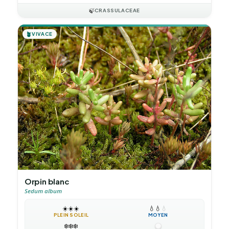
🍃
CRASSULACEAE
🪴
VIVACE
Orpin blanc
Sedum album
☀️
☀️
☀️
💧
💧
💧
PLEIN SOLEIL
MOYEN
❄️
❄️
❄️