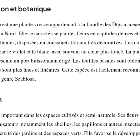
ion et botanique
 est une plante vivace appartenant à la famille des Dipsacaceae
u Nord. Elle se caractérise par des fleurs en capitules denses et
diantes, disposées en coussinets floraux très décoratives. Les co
ar le violet et le blanc, avec souvent un cœur plus foncé. La pla
sente un port buissonnant érigé. Les feuilles basales sont oblo
s sont plus fines et linéaires. Cette espèce est facilement reconn
u genre Scabiosa.
n
important dans les espaces cultivés et semi-naturels. Ses fleurs
isateurs, notamment les abeilles, les papillons et autres insecte
ersité des jardins et des espaces verts. Elle favorise le dévelop