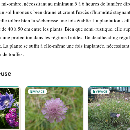
n mi-ombre, nécessitant au minimum 5 à 6 heures de lumière dir
un sol limoneux bien drainé et craint l'excès d'humidité stagnan
lle tolère bien la sécheresse une fois établie. La plantation s'ef
e 40 à 50 cm entre les plants. Bien que semi-rustique, elle su
 une protection dans les régions froides. Un deadheading régul
et. La plante se suffit à elle-même une fois implantée, nécessitan
n de touffes.
euse
🪴
VIVACE
🪴
VIVACE