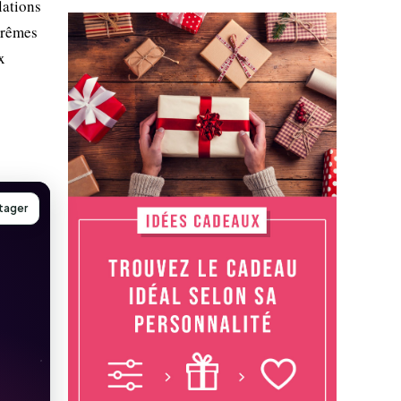
lations
xtrêmes
x