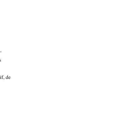
-
s
if, de