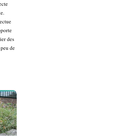
ecte
te.
fectue
pporte
ier des
t peu de