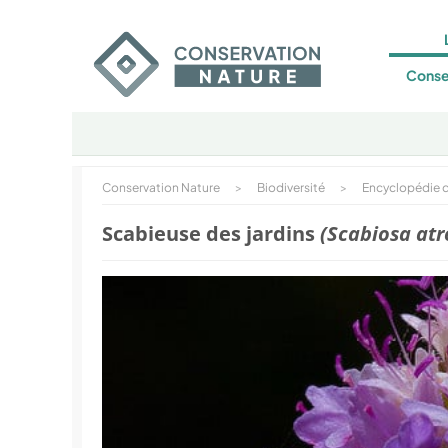
Conse
Conservation Nature
>
Biodiversité
>
Encyclopédie d
Scabieuse des jardins
(Scabiosa at