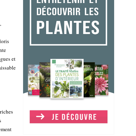
,
loris
nte
ngues et
aissable
 riches
s
pement