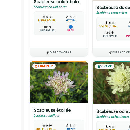
Scabieuse colombaire
Scabieuse du c
Scabiosa columbaria
Scabiosa caucasica
☀️
☀️
☀️
💧
💧
💧
PLEIN SOLEIL
MOYEN
☀️
☀️
☀️

❄️
❄️
❄️
SOLEIL / MI-OMBRE
RUSTIQUE
BLEU
❄️
❄️
❄️
RUSTIQUE
CO
🍃
DIPSACACEAE
🍃
DIPSACAC
🌻
ANNUELLE
🪴
VIVACE
Scabieuse étoilée
Scabieuse ochr
Scabiosa stellata
Scabiosa ochroleuca
☀️
☀️
☀️
💧
💧
💧
☀️
☀️
☀️

SOLEIL / MI-OMBRE
MOYEN