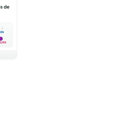
es de

💧
EN
EURS