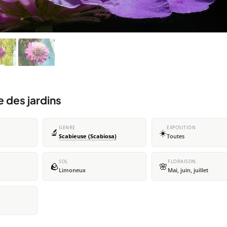
 des jardins
GENRE
EXPOSITION
🔬
☀️
Scabieuse (Scabiosa)
Toutes
SOL
FLORAISON
🪨
🌸
Limoneux
Mai, juin, juillet