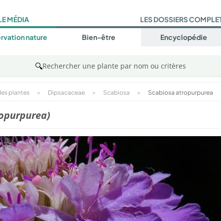
LE MÉDIA
LES DOSSIERS COMPLE
rvation nature
Bien-être
Encyclopédie
🔍
Rechercher une plante par nom ou critères
es plantes
>
Dipsacaceae
>
Scabiosa
>
Scabiosa atropurpurea
ropurpurea)