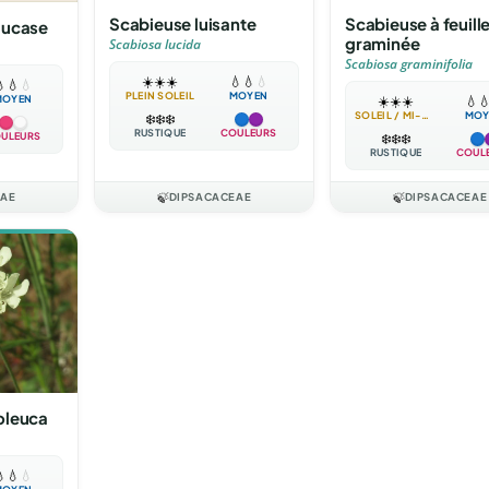
Scabieuse luisante
Scabieuse à feuill
aucase
graminée
Scabiosa lucida
Scabiosa graminifolia
☀️
☀️
☀️
💧
💧
💧

💧
💧
PLEIN SOLEIL
MOYEN
☀️
☀️
☀️
💧

MOYEN
SOLEIL / MI-OMBRE
MOY
❄️
❄️
❄️
RUSTIQUE
COULEURS
❄️
❄️
❄️
ULEURS
RUSTIQUE
COUL
EAE
🍃
DIPSACACEAE
🍃
DIPSACACEAE
oleuca

💧
💧