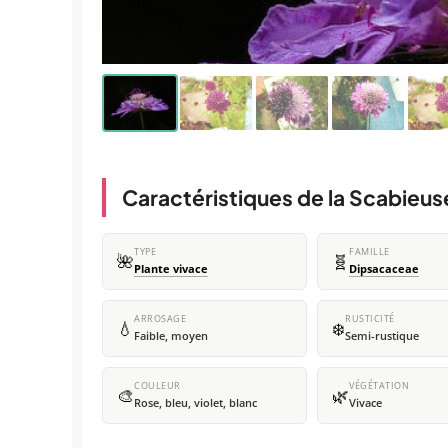
Caractéristiques de la Scabieuse
TYPE
FAMILLE
🌺
🧬
Plante vivace
Dipsacaceae
ARROSAGE
RUSTICITÉ
💧
❄️
Faible, moyen
Semi-rustique
COULEUR
VÉGÉTATION
🎨
🌿
Rose, bleu, violet, blanc
Vivace