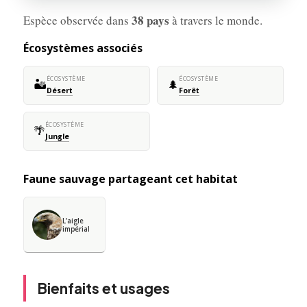
38 pays
Espèce observée dans
à travers le monde.
Écosystèmes associés
ÉCOSYSTÈME
ÉCOSYSTÈME
🏜️
🌲
Désert
Forêt
ÉCOSYSTÈME
🌴
Jungle
Faune sauvage partageant cet habitat
L’aigle
impérial
Bienfaits et usages