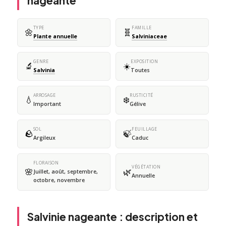
nageante
TYPE
FAMILLE
🌼
🧬
Plante annuelle
Salviniaceae
GENRE
EXPOSITION
🔬
☀️
Salvinia
Toutes
ARROSAGE
RUSTICITÉ
💧
❄️
Important
Gélive
SOL
FEUILLAGE
🪨
🍃
Argileux
Caduc
FLORAISON
VÉGÉTATION
🌸
🌿
Juillet, août, septembre,
Annuelle
octobre, novembre
Salvinie nageante : description et