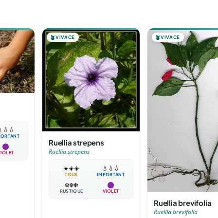
🪴
VIVACE
🪴
VIVACE

💧
💧
PORTANT
Ruellia strepens
Ruellia strepens
VIOLET
☀️
☀️
☀️
💧
💧
💧
TOUS
IMPORTANT
❄️
❄️
❄️
RUSTIQUE
VIOLET
Ruellia brevifolia
Ruellia brevifolia