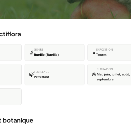
ctiflora
GENRE
EXPOSITION
🔬
☀️
Ruellie (Ruellia)
Toutes
FLORAISON
FEUILLAGE
🍃
🌸
Mai, juin, juillet, août,
Persistant
septembre
et botanique