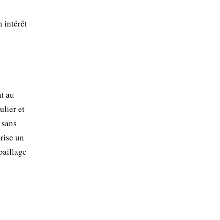
n intérêt
nt au
lier et
 sans
rise un
paillage