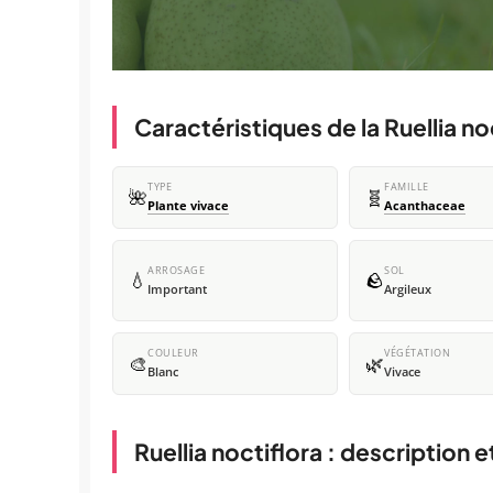
Caractéristiques de la Ruellia no
TYPE
FAMILLE
🌺
🧬
Plante vivace
Acanthaceae
ARROSAGE
SOL
💧
🪨
Important
Argileux
COULEUR
VÉGÉTATION
🎨
🌿
Blanc
Vivace
Ruellia noctiflora : description 