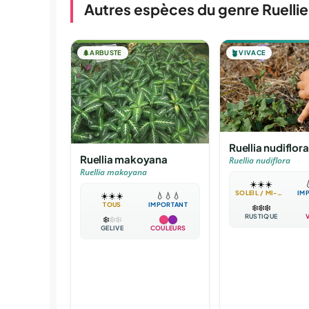
Autres espèces du genre Ruellie
🌲
ARBUSTE
🪴
VIVACE
Ruellia nudiflora
Ruellia makoyana
Ruellia nudiflora
Ruellia makoyana
☀️
☀️
☀️

SOLEIL / MI-OMBRE
IM
☀️
☀️
☀️
💧
💧
💧
TOUS
IMPORTANT
❄️
❄️
❄️
RUSTIQUE
❄️
❄️
❄️
GÉLIVE
COULEURS