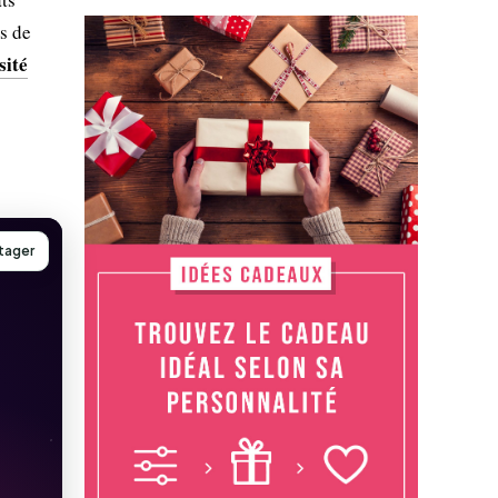
s de
sité