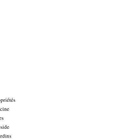
priétés
ecine
es
éside
ardins