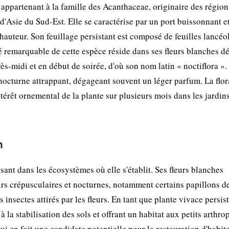
 appartenant à la famille des Acanthaceae, originaire des région
d'Asie du Sud-Est. Elle se caractérise par un port buissonnant e
auteur. Son feuillage persistant est composé de feuilles lancéo
é remarquable de cette espèce réside dans ses fleurs blanches dé
ès-midi et en début de soirée, d'où son nom latin « noctiflora ».
e nocturne attrappant, dégageant souvent un léger parfum. La flo
ntérêt ornemental de la plante sur plusieurs mois dans les jardin
n
sant dans les écosystèmes où elle s'établit. Ses fleurs blanches
urs crépusculaires et nocturnes, notamment certains papillons de
 insectes attirés par les fleurs. En tant que plante vivace persis
à la stabilisation des sols et offrant un habitat aux petits arthro
ui en fait une candidate potentielle pour la restauration d'habit