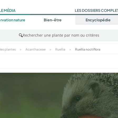
LE MÉDIA
LES DOSSIERS COMPLE
rvation nature
Bien-être
Encyclopédie
🔍
Rechercher une plante par nom ou critères
es plantes
>
Acanthaceae
>
Ruellia
>
Ruellia noctiflora