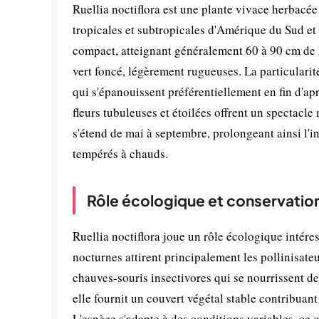
Ruellia noctiflora est une plante vivace herbacée
tropicales et subtropicales d'Amérique du Sud et 
compact, atteignant généralement 60 à 90 cm de h
vert foncé, légèrement rugueuses. La particularit
qui s'épanouissent préférentiellement en fin d'apr
fleurs tubuleuses et étoilées offrent un spectacl
s'étend de mai à septembre, prolongeant ainsi l'i
tempérés à chauds.
Rôle écologique et conservatio
Ruellia noctiflora joue un rôle écologique intéres
nocturnes attirent principalement les pollinisate
chauves-souris insectivores qui se nourrissent des
elle fournit un couvert végétal stable contribuant 
L'espèce s'adapte à des conditions variables, ce q