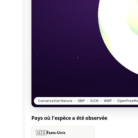
Pays où l'espèce a été observée
🇺🇸
États-Unis