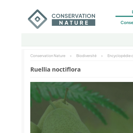
Conse
Conservation Nature
>
Biodiversité
>
Encyclopédie d
Ruellia noctiflora