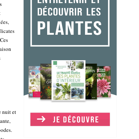
s
t
lées,
licates
 Ces
raison
s
 nuit et
tante,
podes.
ats