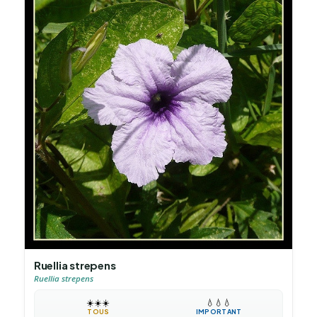
Ruellia strepens
Ruellia strepens
☀️
☀️
☀️
💧
💧
💧
TOUS
IMPORTANT