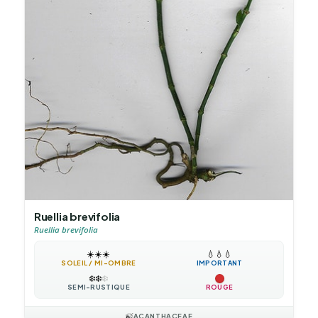
Ruellia brevifolia
Ruellia brevifolia
☀️
☀️
☀️
💧
💧
💧
SOLEIL / MI-OMBRE
IMPORTANT
❄️
❄️
❄️
SEMI-RUSTIQUE
ROUGE
🍃
ACANTHACEAE