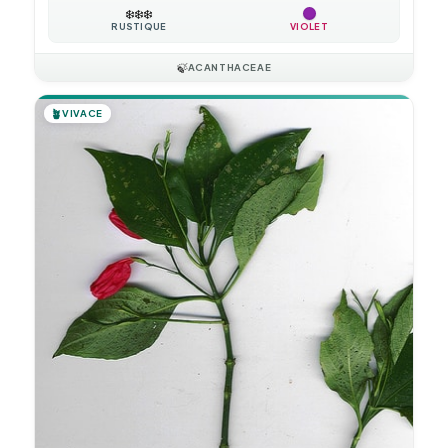
❄️
❄️
❄️
RUSTIQUE
VIOLET
🍃
ACANTHACEAE
🪴
VIVACE