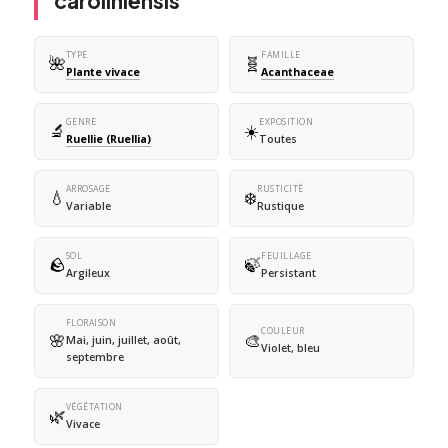
caroliniensis
TYPE
FAMILLE
🌺
🧬
Plante vivace
Acanthaceae
GENRE
EXPOSITION
🔬
☀️
Ruellie (Ruellia)
Toutes
ARROSAGE
RUSTICITÉ
💧
❄️
Variable
Rustique
SOL
FEUILLAGE
🪨
🍃
Argileux
Persistant
FLORAISON
COULEUR
🌸
🎨
Mai, juin, juillet, août,
Violet, bleu
septembre
VÉGÉTATION
🌿
Vivace