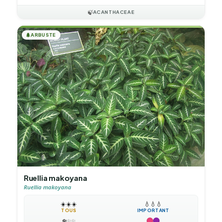
🍃
ACANTHACEAE
🌲
ARBUSTE
Ruellia makoyana
Ruellia makoyana
☀️
☀️
☀️
💧
💧
💧
TOUS
IMPORTANT
❄️
❄️
❄️