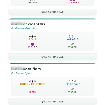
GÉLIVE
COULEURS
🍃
ACANTHACEAE
🪴
VIVACE
Ruellia occidentalis
Ruellia occidentalis
☀️
☀️
☀️
💧
💧
💧
TOUS
VARIABLE
📏
VIOLET
VIVACE
🍃
ACANTHACEAE
🪴
VIVACE
Ruellia noctiflora
Ruellia noctiflora
☀️
☀️
☀️
💧
💧
💧
SOLEIL / MI-OMBRE
IMPORTANT
📏
BLANC
VIVACE
🍃
ACANTHACEAE