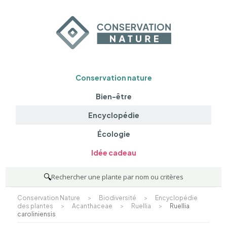
Conservation nature
Bien-être
Encyclopédie
Écologie
Idée cadeau
🔍
Rechercher une plante par nom ou critères
Conservation Nature
>
Biodiversité
>
Encyclopédie
des plantes
>
Acanthaceae
>
Ruellia
>
Ruellia
caroliniensis