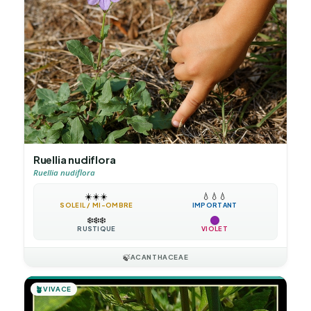
Ruellia nudiflora
Ruellia nudiflora
☀️
☀️
☀️
💧
💧
💧
SOLEIL / MI-OMBRE
IMPORTANT
❄️
❄️
❄️
RUSTIQUE
VIOLET
🍃
ACANTHACEAE
🪴
VIVACE