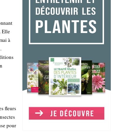
onnant
 Elle
mai à
.
ditions
en
s fleurs
insectes
use pour