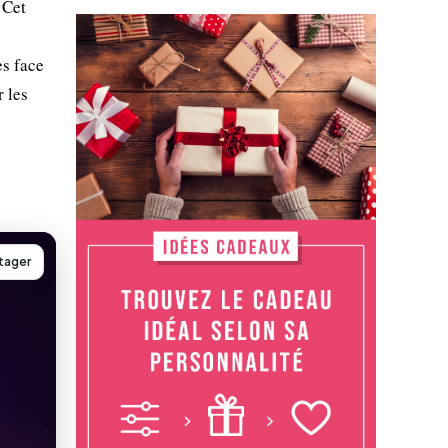
 Cet
s face
r les