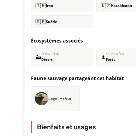
🇮🇷
🇰🇿
Iran
Kazakhstan
🇸🇪
Suède
Écosystèmes associés
ÉCOSYSTÈME
ÉCOSYSTÈME
🏜️
🌲
Désert
Forêt
Faune sauvage partageant cet habitat
L’aigle impérial
Bienfaits et usages