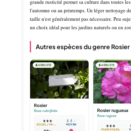
grande rusticité permet sa culture dans toutes les
l'automne ou au printemps. Un léger nettoyage de
taille n'est généralement pas nécessaire. Peu suj
un choix idéal pour les jardins naturels ou en zon
Autres espèces du genre Rosier
🌲
ARBUSTE
🌲
ARBUSTE
Rosier
Rosier rugueux
Rosa rubrifolia
Rosa rugosa
☀️
☀️
☀️
💧
💧
💧
SOLEIL / MI-OMBRE
MOYEN
☀️
☀️
☀️

PLEIN SOLEIL
❄️
❄️
❄️