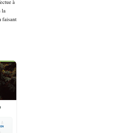
fectue à
 la
 faisant
e

💧
EN