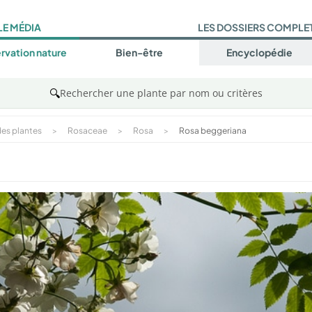
LE MÉDIA
LES DOSSIERS COMPLE
rvation nature
Bien-être
Encyclopédie
🔍
Rechercher une plante par nom ou critères
es plantes
>
Rosaceae
>
Rosa
>
Rosa beggeriana