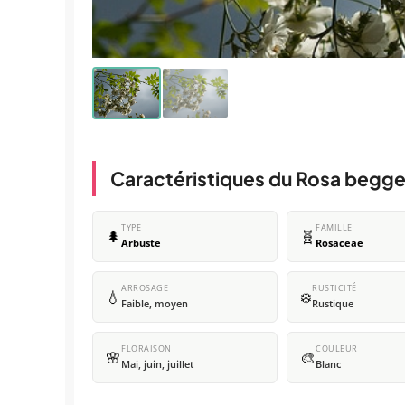
Caractéristiques du Rosa begge
TYPE
FAMILLE
🌲
🧬
Arbuste
Rosaceae
ARROSAGE
RUSTICITÉ
💧
❄️
Faible, moyen
Rustique
FLORAISON
COULEUR
🌸
🎨
Mai, juin, juillet
Blanc