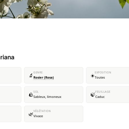
riana
GENRE
EXPOSITION
🔬
☀️
Rosier (Rosa)
Toutes
SOL
FEUILLAGE
🪨
🍃
Sableux, limoneux
Caduc
VÉGÉTATION
🌿
Vivace