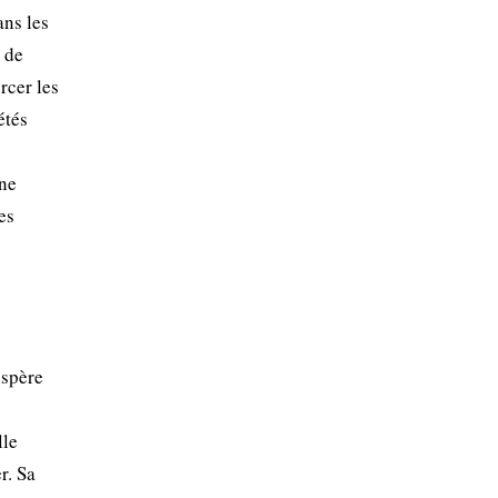
ans les
 de
rcer les
étés
 ne
es
ospère
lle
r. Sa