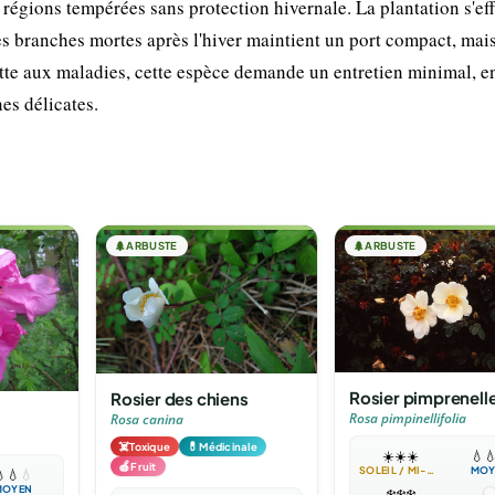
 régions tempérées sans protection hivernale. La plantation s'ef
s branches mortes après l'hiver maintient un port compact, mais
ette aux maladies, cette espèce demande un entretien minimal, en
es délicates.
🌲
ARBUSTE
🌲
ARBUSTE
Rosier pimprenell
Rosier des chiens
Rosa pimpinellifolia
Rosa canina
☠️
💊
Toxique
Médicinale
☀️
☀️
☀️
💧

🍎
Fruit
SOLEIL / MI-OMBRE
MOY

💧
💧
MOYEN
❄️
❄️
❄️