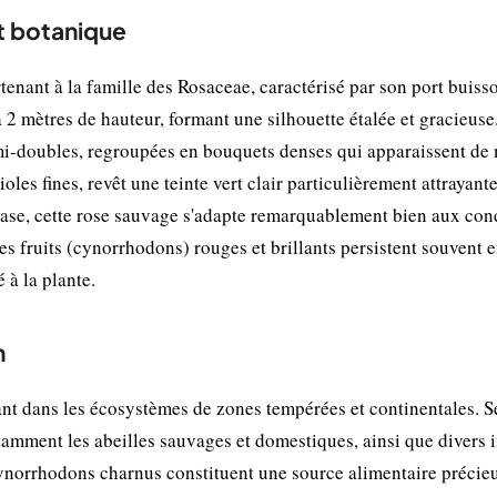
t botanique
enant à la famille des Rosaceae, caractérisé par son port buiss
 2 mètres de hauteur, formant une silhouette étalée et gracieuse.
emi-doubles, regroupées en bouquets denses qui apparaissent de 
ioles fines, revêt une teinte vert clair particulièrement attrayante
case, cette rose sauvage s'adapte remarquablement bien aux con
 Ses fruits (cynorrhodons) rouges et brillants persistent souvent 
 à la plante.
n
t dans les écosystèmes de zones tempérées et continentales. Se
tamment les abeilles sauvages et domestiques, ainsi que divers 
s cynorrhodons charnus constituent une source alimentaire précie