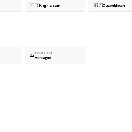
🇰🇬
🇺🇿
Kirghizistan
Ouzbékistan
ÉCOSYSTÈME
⛰️
Montagne