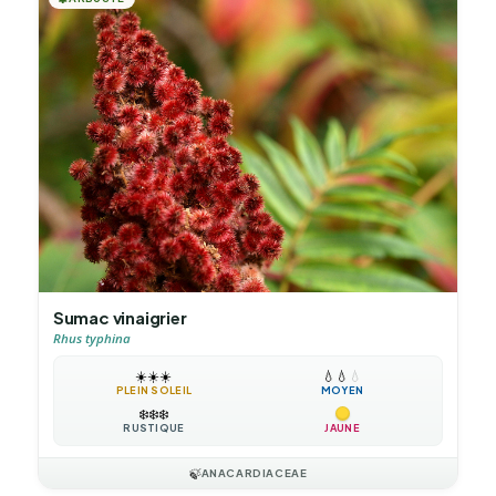
Sumac vinaigrier
Rhus typhina
☀️
☀️
☀️
💧
💧
💧
PLEIN SOLEIL
MOYEN
❄️
❄️
❄️
RUSTIQUE
JAUNE
🍃
ANACARDIACEAE