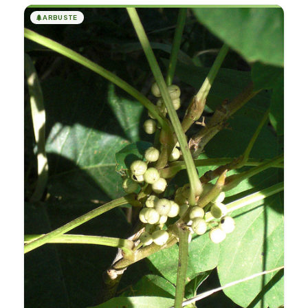
🌲
ARBUSTE