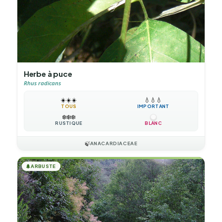
Herbe à puce
Rhus radicans
☀️
☀️
☀️
💧
💧
💧
TOUS
IMPORTANT
❄️
❄️
❄️
RUSTIQUE
BLANC
🍃
ANACARDIACEAE
🌲
ARBUSTE