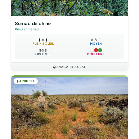
Sumac de chine
Rhus chinensis
☀️
☀️
☀️
💧
💧
💧
PLEIN SOLEIL
MOYEN
❄️
❄️
❄️
RUSTIQUE
COULEURS
🍃
ANACARDIACEAE
🌲
ARBUSTE