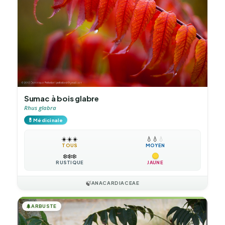
Sumac à bois glabre
Rhus glabra
💊
Médicinale
☀️
☀️
☀️
💧
💧
💧
TOUS
MOYEN
❄️
❄️
❄️
RUSTIQUE
JAUNE
🍃
ANACARDIACEAE
🌲
ARBUSTE