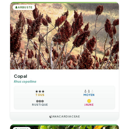
🌲
ARBUSTE
Copal
Rhus copallina
☀️
☀️
☀️
💧
💧
💧
TOUS
MOYEN
❄️
❄️
❄️
RUSTIQUE
JAUNE
🍃
ANACARDIACEAE