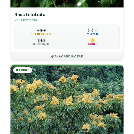
Rhus trilobata
Rhus trilobata
☀️
☀️
☀️
💧
💧
💧
PLEIN SOLEIL
MOYEN
❄️
❄️
❄️
RUSTIQUE
JAUNE
🍃
ANACARDIACEAE
🌳
ARBRE