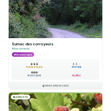
Sumac des corroyeurs
Rhus coriaria
🌱
Aromatique
☀️
☀️
☀️
💧
💧
💧
PLEIN SOLEIL
MOYEN
❄️
❄️
❄️
RUSTIQUE
BLANC
🍃
ANACARDIACEAE
🌲
ARBUSTE