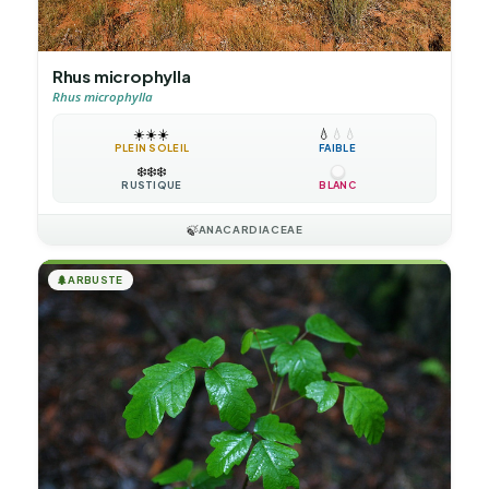
Rhus microphylla
Rhus microphylla
☀️
☀️
☀️
💧
💧
💧
PLEIN SOLEIL
FAIBLE
❄️
❄️
❄️
RUSTIQUE
BLANC
🍃
ANACARDIACEAE
🌲
ARBUSTE