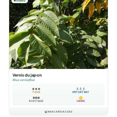
🌳
ARBRE
Vernis du japon
Rhus verniciflua
☀️
☀️
☀️
💧
💧
💧
TOUS
IMPORTANT
❄️
❄️
❄️
RUSTIQUE
JAUNE
🍃
ANACARDIACEAE