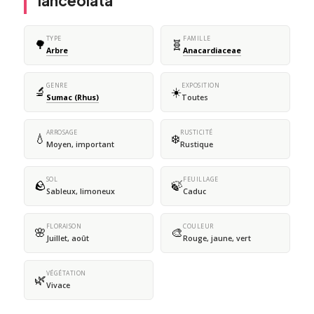
lanceolata
TYPE
FAMILLE
🌳
🧬
Arbre
Anacardiaceae
GENRE
EXPOSITION
🔬
☀️
Sumac (Rhus)
Toutes
ARROSAGE
RUSTICITÉ
💧
❄️
Moyen, important
Rustique
SOL
FEUILLAGE
🪨
🍃
Sableux, limoneux
Caduc
FLORAISON
COULEUR
🌸
🎨
Juillet, août
Rouge, jaune, vert
VÉGÉTATION
🌿
Vivace