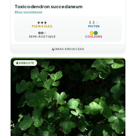
Toxicodendron succedaneum
Rhus succedanea
☀️
☀️
☀️
💧
💧
💧
PLEIN SOLEIL
MOYEN
❄️
❄️
❄️
SEMI-RUSTIQUE
COULEURS
🍃
ANACARDIACEAE
🌲
ARBUSTE