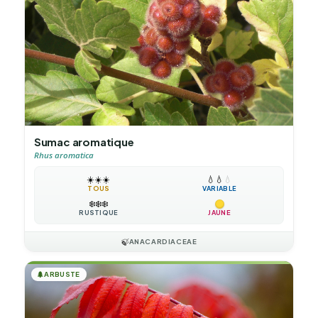
Sumac aromatique
Rhus aromatica
☀️
☀️
☀️
💧
💧
💧
TOUS
VARIABLE
❄️
❄️
❄️
RUSTIQUE
JAUNE
🍃
ANACARDIACEAE
🌲
ARBUSTE