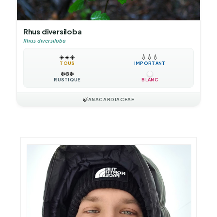
Rhus diversiloba
Rhus diversiloba
☀️
☀️
☀️
💧
💧
💧
TOUS
IMPORTANT
❄️
❄️
❄️
RUSTIQUE
BLANC
🍃
ANACARDIACEAE