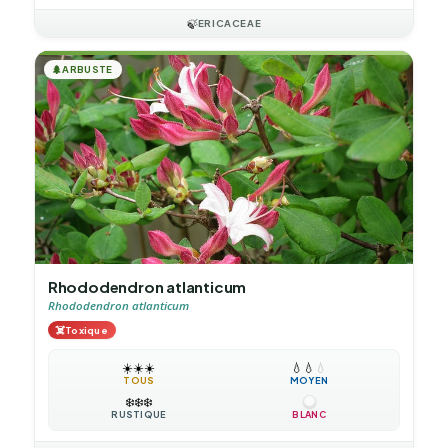
🍃
ERICACEAE
🌲
ARBUSTE
Rhododendron atlanticum
Rhododendron atlanticum
☠️
Toxique
☀️
☀️
☀️
💧
💧
💧
TOUS
MOYEN
❄️
❄️
❄️
RUSTIQUE
BLANC