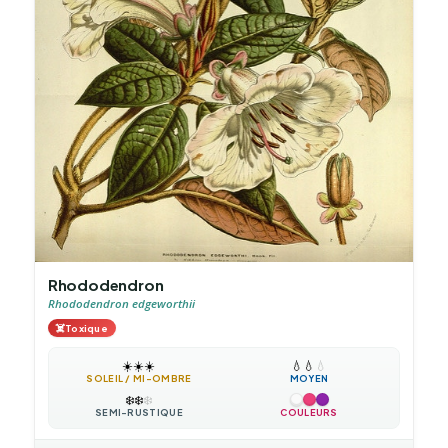
Rhododendron
Rhododendron edgeworthii
☠️
Toxique
☀️
☀️
☀️
💧
💧
💧
SOLEIL / MI-OMBRE
MOYEN
❄️
❄️
❄️
SEMI-RUSTIQUE
COULEURS