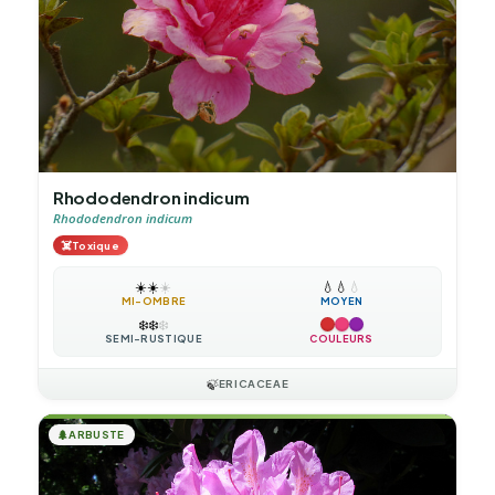
Rhododendron indicum
Rhododendron indicum
☠️
Toxique
☀️
☀️
☀️
💧
💧
💧
MI-OMBRE
MOYEN
❄️
❄️
❄️
SEMI-RUSTIQUE
COULEURS
🍃
ERICACEAE
🌲
ARBUSTE