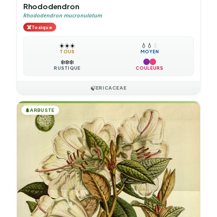
Rhododendron
Rhododendron mucronulatum
☠️
Toxique
☀️
☀️
☀️
💧
💧
💧
TOUS
MOYEN
❄️
❄️
❄️
RUSTIQUE
COULEURS
🍃
ERICACEAE
🌲
ARBUSTE