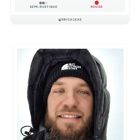
❄️
❄️
❄️
SEMI-RUSTIQUE
ROUGE
🍃
ERICACEAE