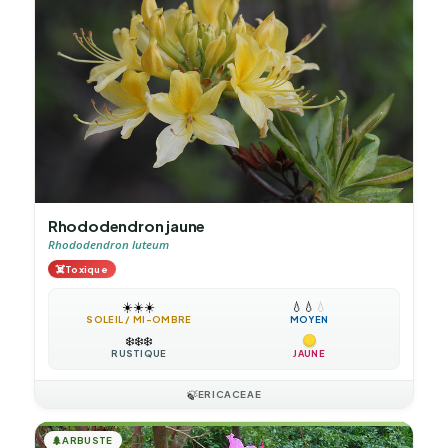
Rhododendron jaune
Rhododendron luteum
☠️
Toxique
☀️
☀️
☀️
💧
💧
💧
SOLEIL / MI-OMBRE
MOYEN
❄️
❄️
❄️
RUSTIQUE
JAUNE
🍃
ERICACEAE
🌲
ARBUSTE