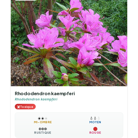
Rhododendron kaempferi
Rhododendron kaempferi
☠️
Toxique
☀️
☀️
☀️
💧
💧
💧
MI-OMBRE
MOYEN
❄️
❄️
❄️
RUSTIQUE
ROUGE