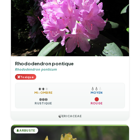
Rhododendron pontique
Rhododendron ponticum
☠️
Toxique
☀️
☀️
☀️
💧
💧
💧
MI-OMBRE
MOYEN
❄️
❄️
❄️
RUSTIQUE
ROUGE
🍃
ERICACEAE
🌲
ARBUSTE