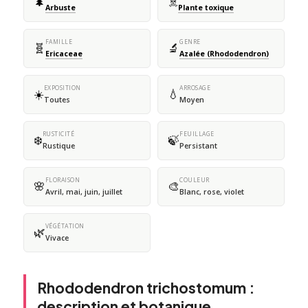
🌲
☠️
Arbuste
Plante toxique
FAMILLE
GENRE
🧬
🔬
Ericaceae
Azalée (Rhododendron)
EXPOSITION
ARROSAGE
☀️
💧
Toutes
Moyen
RUSTICITÉ
FEUILLAGE
❄️
🍃
Rustique
Persistant
FLORAISON
COULEUR
🌸
🎨
Avril, mai, juin, juillet
Blanc, rose, violet
VÉGÉTATION
🌿
Vivace
Rhododendron trichostomum :
description et botanique