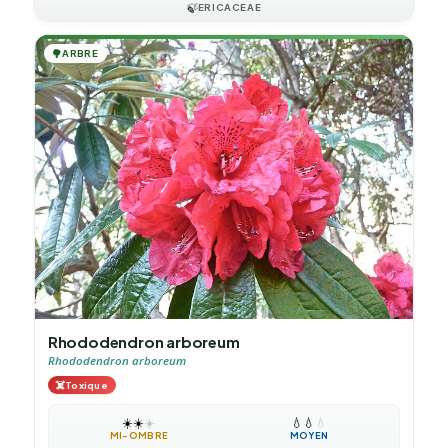
🍃
ERICACEAE
🌳
ARBRE
Rhododendron arboreum
Rhododendron arboreum
☠️
Toxique
☀️
☀️
☀️
💧
💧
💧
MI-OMBRE
MOYEN