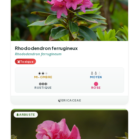
Rhododendron ferrugineux
Rhododendron ferrugineum
☠️
Toxique
☀️
☀️
☀️
💧
💧
💧
MI-OMBRE
MOYEN
❄️
❄️
❄️
RUSTIQUE
ROSE
🍃
ERICACEAE
🌲
ARBUSTE