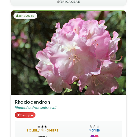
🍃
ERICACEAE
🌲
ARBUSTE
Rhododendron
Rhododendron smirnowii
☠️
Toxique
☀️
☀️
☀️
💧
💧
💧
SOLEIL / MI-OMBRE
MOYEN
❄️
❄️
❄️