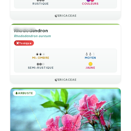
RUSTIQUE
COULEURS
🍃
ERICACEAE
🌲
ARBUSTE
Rhododendron
Rhododendron aureum
☠️
Toxique
☀️
☀️
☀️
💧
💧
💧
MI-OMBRE
MOYEN
❄️
❄️
❄️
SEMI-RUSTIQUE
JAUNE
🍃
ERICACEAE
🌲
ARBUSTE