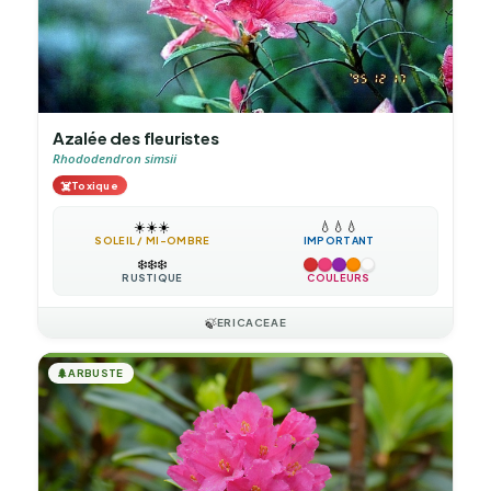
Azalée des fleuristes
Rhododendron simsii
☠️
Toxique
☀️
☀️
☀️
💧
💧
💧
SOLEIL / MI-OMBRE
IMPORTANT
❄️
❄️
❄️
RUSTIQUE
COULEURS
🍃
ERICACEAE
🌲
ARBUSTE