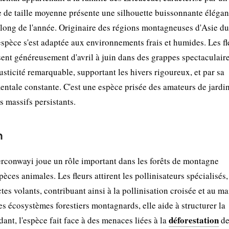
e de taille moyenne présente une silhouette buissonnante élégan
au long de l'année. Originaire des régions montagneuses d'Asie d
 espèce s'est adaptée aux environnements frais et humides. Les fl
ssent généreusement d'avril à juin dans des grappes spectaculaire
ticité remarquable, supportant les hivers rigoureux, et par sa
ntale constante. C'est une espèce prisée des amateurs de jardi
 massifs persistants.
n
conwayi joue un rôle important dans les forêts de montagne
spèces animales. Les fleurs attirent les pollinisateurs spécialisés,
es volants, contribuant ainsi à la pollinisation croisée et au ma
des écosystèmes forestiers montagnards, elle aide à structurer la
déforestation
dant, l'espèce fait face à des menaces liées à la
de