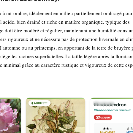
 à mi-ombre, idéalement en milieu partiellement ombragé pour
sol acide, bien drainé et riche en matière organique, typique des
ge doit être modéré et régulier, maintenant une humidité consta
ers rigoureux et ne nécessite pas de protection hivernale en cli
 l'automne ou au printemps, en apportant de la terre de bruyère 
tège les racines superficielles. La taille légère après la floraiso
te minimal grâce au caractère rustique et vigoureux de cette esp
🌲
ARBUSTE
🌲
ARBUSTE
Rhododendron
Rhododendron aureum
☠️
Toxique
☀️
☀️
☀️
💧

MI-OMBRE
MOY