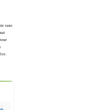
nte sans
mat
pour
n
èce.

💧
EN