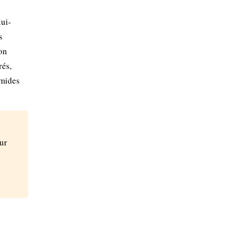
lui-
s
on
rés,
umides
ur