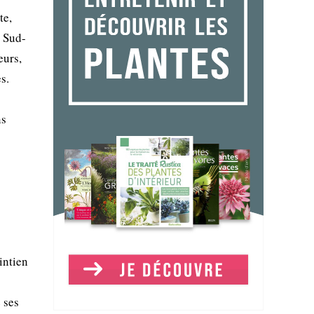
te,
u Sud-
eurs,
s.
ns
intien
 ses