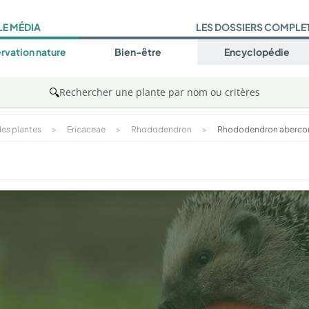
LE MÉDIA
LES DOSSIERS COMPLE
rvation nature
Bien-être
Encyclopédie
🔍
Rechercher une plante par nom ou critères
es plantes
>
Ericaceae
>
Rhododendron
>
Rhododendron aberco