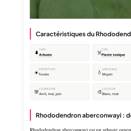
Caractéristiques du Rhododen
TYPE
TYPE
🌲
☠️
Arbuste
Plante toxique
EXPOSITION
ARROSAGE
☀️
💧
Toutes
Moyen
FLORAISON
COULEUR
🌸
🎨
Avril, mai, juin
Blanc, rose
Rhododendron aberconwayi : de
Rhododendron aberconwayi est un arbuste ornemen