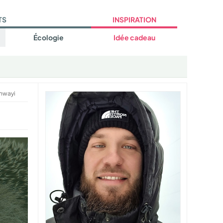
TS
INSPIRATION
Écologie
Idée cadeau
nwayi