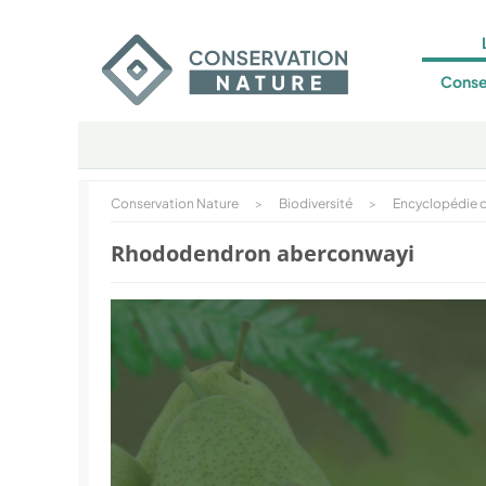
Conse
Conservation Nature
>
Biodiversité
>
Encyclopédie d
Rhododendron aberconwayi