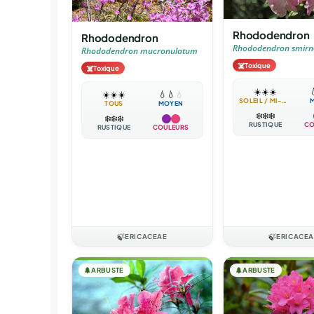
Rhododendron
Rhododendron
Rhododendron smirn
Rhododendron mucronulatum
☠️
Toxique
☠️
Toxique
☀️
☀️
☀️

☀️
☀️
☀️
💧
💧
💧
SOLEIL / MI-OMBRE
TOUS
MOYEN
❄️
❄️
❄️
❄️
❄️
❄️
RUSTIQUE
CO
RUSTIQUE
COULEURS
🍃
ERICACEAE
🍃
ERICACEA
🌲
ARBUSTE
🌲
ARBUSTE