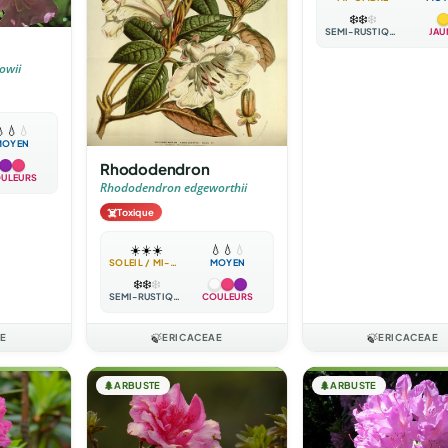
❄️
❄️
❄️
SEMI-RUSTIQUE
JAU
owii

💧
💧
MOYEN
Rhododendron
ULEURS
Rhododendron edgeworthii
☠️
Toxique
☀️
☀️
☀️
💧
💧
💧
SOLEIL / MI-OMBRE
MOYEN
❄️
❄️
❄️
SEMI-RUSTIQUE
COULEURS
E
🍃
ERICACEAE
🍃
ERICACEAE
🌲
ARBUSTE
🌲
ARBUSTE