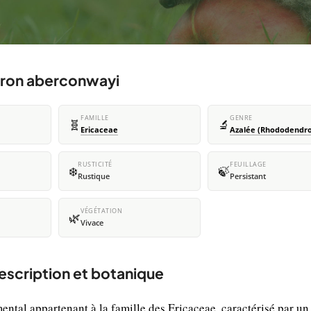
dron aberconwayi
FAMILLE
GENRE
🧬
🔬
Ericaceae
Azalée (Rhododendr
RUSTICITÉ
FEUILLAGE
❄️
🍃
Rustique
Persistant
VÉGÉTATION
🌿
Vivace
scription et botanique
tal appartenant à la famille des Ericaceae, caractérisé par un