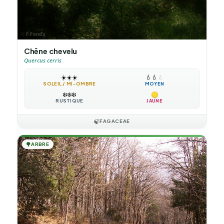
Chêne chevelu
Quercus cerris
☀️
☀️
☀️
💧
💧
💧
SOLEIL / MI-OMBRE
MOYEN
❄️
❄️
❄️
RUSTIQUE
JAUNE
🍃
FAGACEAE
🌳
ARBRE