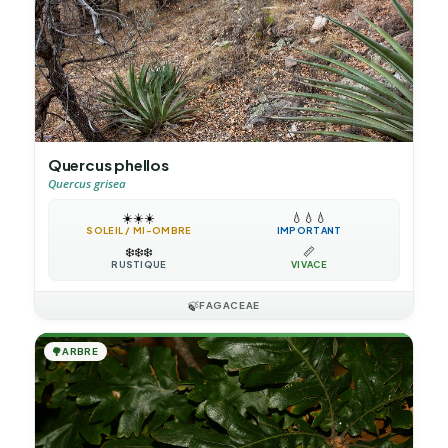
Quercus phellos
Quercus grisea
☀️
☀️
☀️
💧
💧
💧
SOLEIL / MI-OMBRE
IMPORTANT
❄️
❄️
❄️
📏
RUSTIQUE
VIVACE
🍃
FAGACEAE
🌳
ARBRE