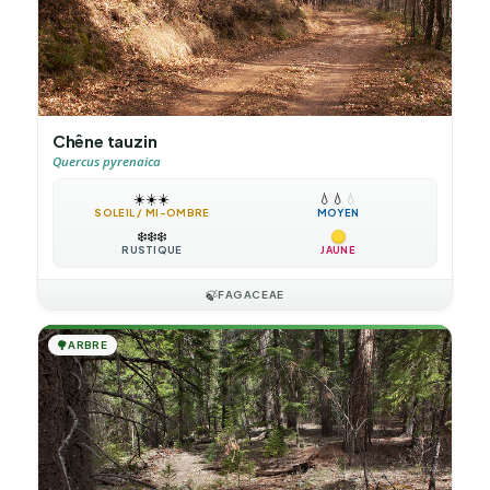
Chêne tauzin
Quercus pyrenaica
☀️
☀️
☀️
💧
💧
💧
SOLEIL / MI-OMBRE
MOYEN
❄️
❄️
❄️
RUSTIQUE
JAUNE
🍃
FAGACEAE
🌳
ARBRE