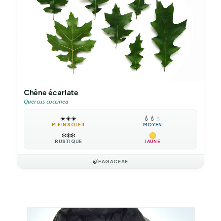
Chêne écarlate
Quercus coccinea
☀️
☀️
☀️
💧
💧
💧
PLEIN SOLEIL
MOYEN
❄️
❄️
❄️
RUSTIQUE
JAUNE
🍃
FAGACEAE