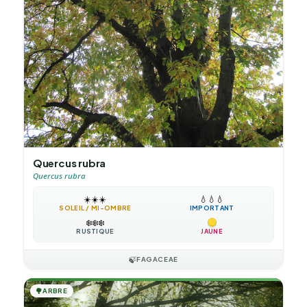
Quercus rubra
Quercus rubra
☀️
☀️
☀️
💧
💧
💧
SOLEIL / MI-OMBRE
IMPORTANT
❄️
❄️
❄️
RUSTIQUE
JAUNE
🍃
FAGACEAE
🌳
ARBRE