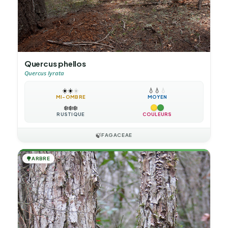
Quercus phellos
Quercus lyrata
☀️
☀️
☀️
💧
💧
💧
MI-OMBRE
MOYEN
❄️
❄️
❄️
RUSTIQUE
COULEURS
🍃
FAGACEAE
🌳
ARBRE