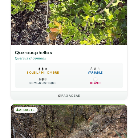
Quercus phellos
Quercus chapmanii
☀️
☀️
☀️
💧
💧
💧
SOLEIL / MI-OMBRE
VARIABLE
❄️
❄️
❄️
SEMI-RUSTIQUE
BLANC
🍃
FAGACEAE
🌲
ARBUSTE