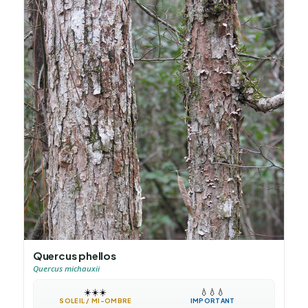
Quercus phellos
Quercus michauxii
☀️
☀️
☀️
💧
💧
💧
SOLEIL / MI-OMBRE
IMPORTANT