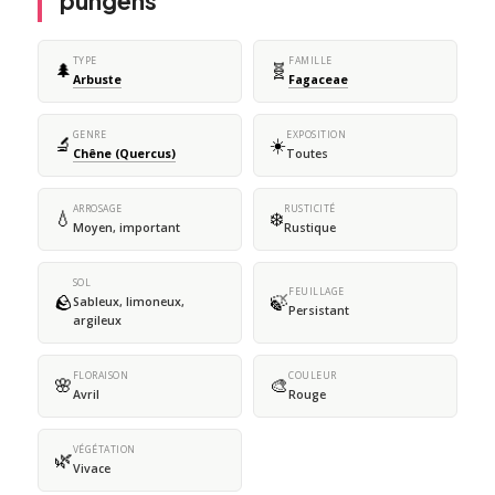
pungens
TYPE
FAMILLE
🌲
🧬
Arbuste
Fagaceae
GENRE
EXPOSITION
🔬
☀️
Chêne (Quercus)
Toutes
ARROSAGE
RUSTICITÉ
💧
❄️
Moyen, important
Rustique
SOL
FEUILLAGE
🪨
🍃
Sableux, limoneux,
Persistant
argileux
FLORAISON
COULEUR
🌸
🎨
Avril
Rouge
VÉGÉTATION
🌿
Vivace