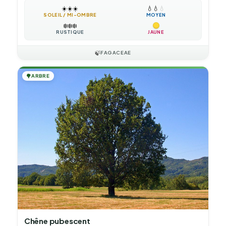
☀️
☀️
☀️
💧
💧
💧
SOLEIL / MI-OMBRE
MOYEN
❄️
❄️
❄️
RUSTIQUE
JAUNE
🍃
FAGACEAE
🌳
ARBRE
Chêne pubescent