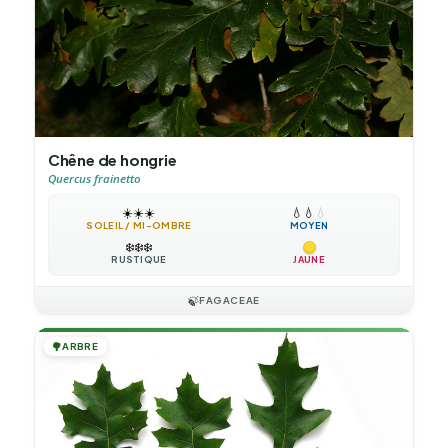
Chêne de hongrie
Quercus frainetto
☀️
☀️
☀️
💧
💧
💧
SOLEIL / MI-OMBRE
MOYEN
❄️
❄️
❄️
RUSTIQUE
JAUNE
🍃
FAGACEAE
🌳
ARBRE