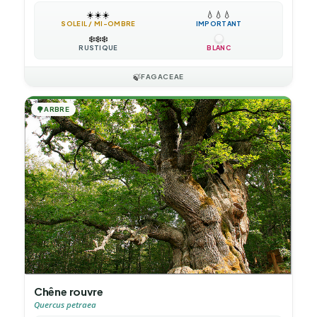
☀️
☀️
☀️
💧
💧
💧
SOLEIL / MI-OMBRE
IMPORTANT
❄️
❄️
❄️
RUSTIQUE
BLANC
🍃
FAGACEAE
🌳
ARBRE
Chêne rouvre
Quercus petraea