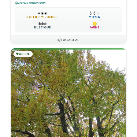
Quercus pubescens
☀️
☀️
☀️
💧
💧
💧
SOLEIL / MI-OMBRE
MOYEN
❄️
❄️
❄️
RUSTIQUE
JAUNE
🍃
FAGACEAE
🌳
ARBRE