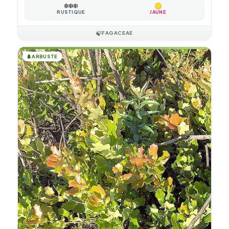
❄️
❄️
❄️
RUSTIQUE
JAUNE
🍃
FAGACEAE
🌲
ARBUSTE