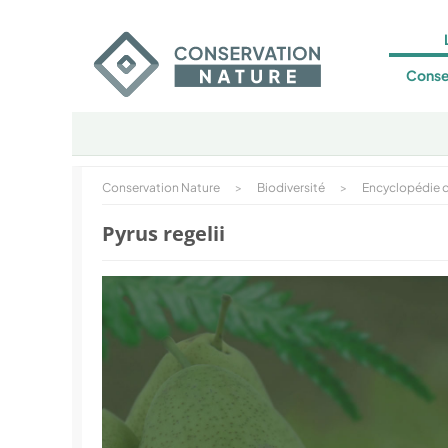
Conse
Conservation Nature
>
Biodiversité
>
Encyclopédie d
Pyrus regelii