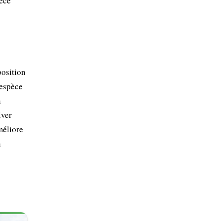
pèce
position
 espèce
n
iver
méliore
n