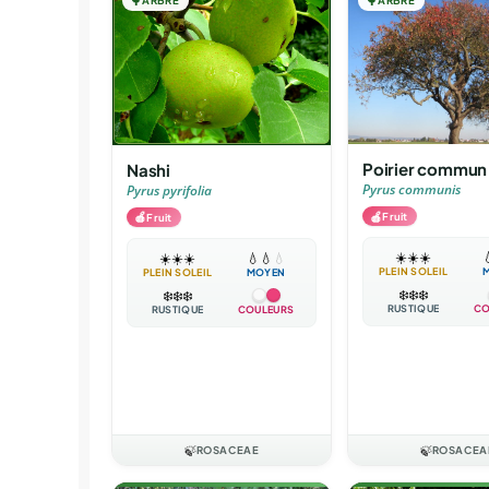
🌳
ARBRE
🌳
ARBRE
Poirier commun
Nashi
Pyrus communis
Pyrus pyrifolia
🍎
Fruit
🍎
Fruit
☀️
☀️
☀️

☀️
☀️
☀️
💧
💧
💧
PLEIN SOLEIL
PLEIN SOLEIL
MOYEN
❄️
❄️
❄️
❄️
❄️
❄️
RUSTIQUE
CO
RUSTIQUE
COULEURS
🍃
ROSACEAE
🍃
ROSACEA