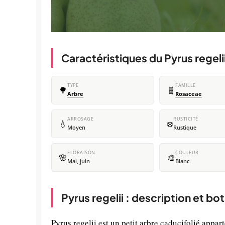
Caractéristiques du Pyrus regeli
TYPE
FAMILLE
🌳
🧬
Arbre
Rosaceae
ARROSAGE
RUSTICITÉ
💧
❄️
Moyen
Rustique
FLORAISON
COULEUR
🌸
🎨
Mai, juin
Blanc
Pyrus regelii : description et bo
Pyrus regelii est un petit arbre caducifolié appar