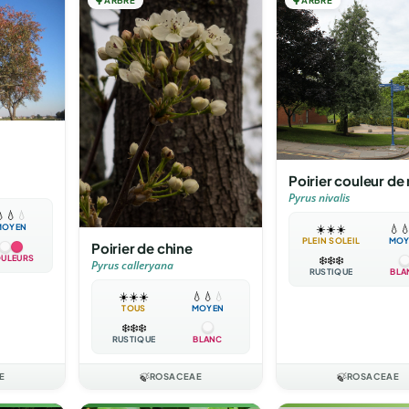
🌳
ARBRE
🌳
ARBRE
Poirier couleur de
Pyrus nivalis

💧
💧
MOYEN
☀️
☀️
☀️
💧

PLEIN SOLEIL
MOY
Poirier de chine
ULEURS
❄️
❄️
❄️
Pyrus calleryana
RUSTIQUE
BLA
☀️
☀️
☀️
💧
💧
💧
TOUS
MOYEN
❄️
❄️
❄️
RUSTIQUE
BLANC
E
🍃
ROSACEAE
🍃
ROSACEAE