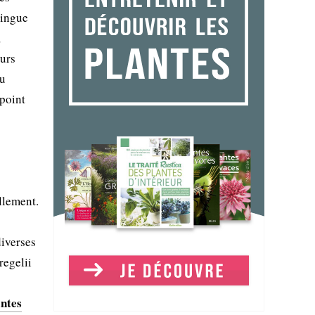
tingue
,
eurs
eu
 point
llement.
diverses
regelii
antes