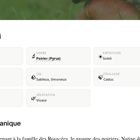
i
GENRE
EXPOSITION
🔬
☀️
Poirier (Pyrus)
Soleil
SOL
FEUILLAGE
🪨
🍃
Sableux, limoneux
Caduc
VÉGÉTATION
🌿
Vivace
tanique
tenant à la famille des Rosacées, le groupe des poiriers. Native 