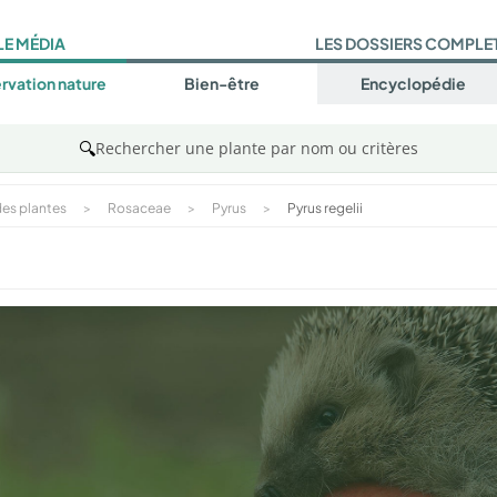
LE MÉDIA
LES DOSSIERS COMPLE
rvation nature
Bien-être
Encyclopédie
🔍
Rechercher une plante par nom ou critères
es plantes
>
Rosaceae
>
Pyrus
>
Pyrus regelii