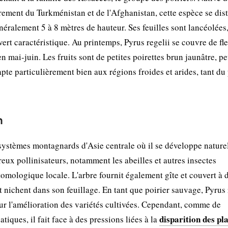
rement du Turkménistan et de l'Afghanistan, cette espèce se dis
néralement 5 à 8 mètres de hauteur. Ses feuilles sont lancéolées
ert caractéristique. Au printemps, Pyrus regelii se couvre de fl
mai-juin. Les fruits sont de petites poirettes brun jaunâtre, p
te particulièrement bien aux régions froides et arides, tant du
n
osystèmes montagnards d'Asie centrale où il se développe nature
reux pollinisateurs, notamment les abeilles et autres insectes
tomologique locale. L'arbre fournit également gîte et couvert à 
et nichent dans son feuillage. En tant que poirier sauvage, Pyrus 
ur l'amélioration des variétés cultivées. Cependant, comme de
disparition des pl
ques, il fait face à des pressions liées à la