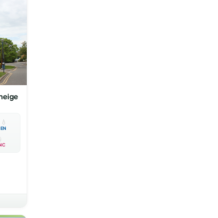
 neige

💧
EN
NC