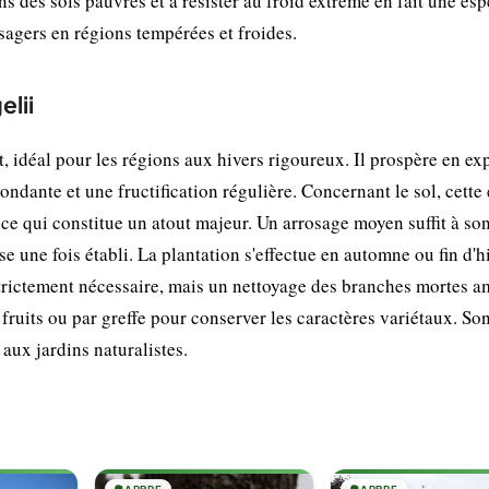
s des sols pauvres et à résister au froid extrême en fait une es
gers en régions tempérées et froides.
elii
t, idéal pour les régions aux hivers rigoureux. Il prospère en ex
bondante et une fructification régulière. Concernant le sol, cette
 ce qui constitue un atout majeur. Un arrosage moyen suffit à so
se une fois établi. La plantation s'effectue en automne ou fin d'h
strictement nécessaire, mais un nettoyage des branches mortes a
 fruits ou par greffe pour conserver les caractères variétaux. So
 aux jardins naturalistes.