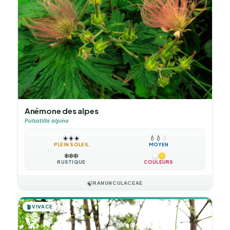
Anémone des alpes
Pulsatilla alpina
☀️
☀️
☀️
💧
💧
💧
PLEIN SOLEIL
MOYEN
❄️
❄️
❄️
RUSTIQUE
COULEURS
🍃
RANUNCULACEAE
🪴
VIVACE