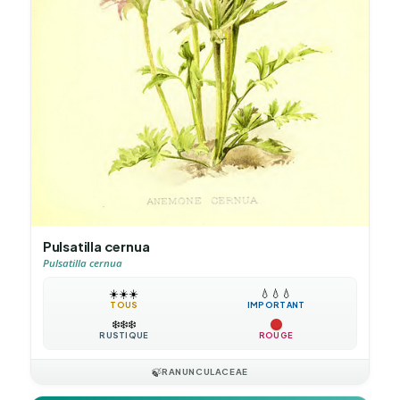
Pulsatilla cernua
Pulsatilla cernua
☀️
☀️
☀️
💧
💧
💧
TOUS
IMPORTANT
❄️
❄️
❄️
RUSTIQUE
ROUGE
🍃
RANUNCULACEAE