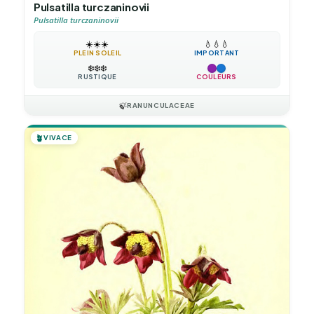
Pulsatilla turczaninovii
Pulsatilla turczaninovii
☀️
☀️
☀️
💧
💧
💧
PLEIN SOLEIL
IMPORTANT
❄️
❄️
❄️
RUSTIQUE
COULEURS
🍃
RANUNCULACEAE
🪴
VIVACE