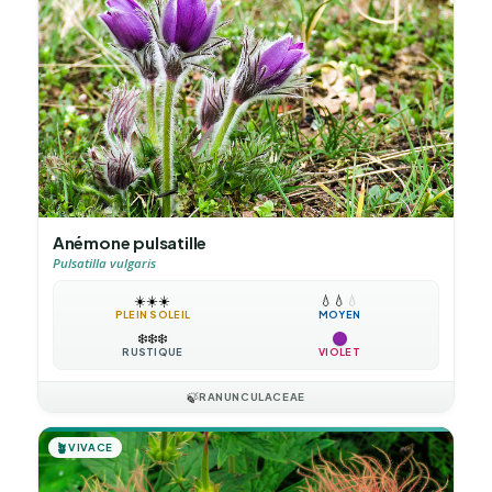
Anémone pulsatille
Pulsatilla vulgaris
☀️
☀️
☀️
💧
💧
💧
PLEIN SOLEIL
MOYEN
❄️
❄️
❄️
RUSTIQUE
VIOLET
🍃
RANUNCULACEAE
🪴
VIVACE