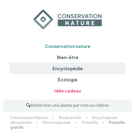
Conservation nature
Bien-être
Encyclopédie
Écologie
Idée cadeau
🔍
Rechercher une plante par nom ou critères
Conservation Nature
>
Biodiversité
>
Encyclopédie
des plantes
>
Ranunculaceae
>
Pulsatilla
>
Pulsatilla
grandis