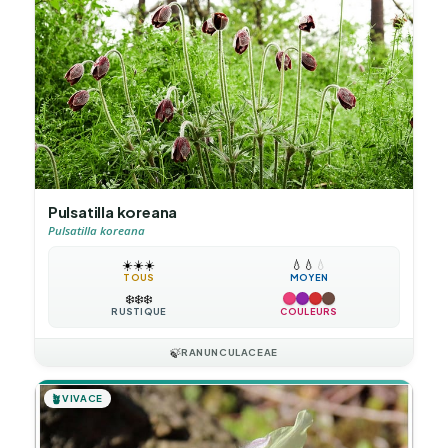
Pulsatilla koreana
Pulsatilla koreana
☀️
☀️
☀️
💧
💧
💧
TOUS
MOYEN
❄️
❄️
❄️
RUSTIQUE
COULEURS
🍃
RANUNCULACEAE
🪴
VIVACE