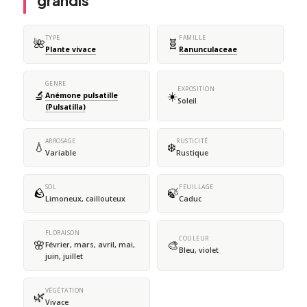
grandis
TYPE
FAMILLE
🌺
🧬
Plante vivace
Ranunculaceae
GENRE
EXPOSITION
🔬
☀️
Anémone pulsatille
Soleil
(Pulsatilla)
ARROSAGE
RUSTICITÉ
💧
❄️
Variable
Rustique
SOL
FEUILLAGE
🪨
🍃
Limoneux, caillouteux
Caduc
FLORAISON
COULEUR
🌸
🎨
Février, mars, avril, mai,
Bleu, violet
juin, juillet
VÉGÉTATION
🌿
Vivace