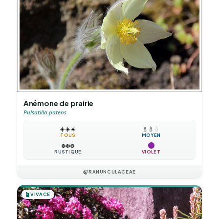
Anémone de prairie
Pulsatilla patens
☀️
☀️
☀️
💧
💧
💧
TOUS
MOYEN
❄️
❄️
❄️
RUSTIQUE
VIOLET
🍃
RANUNCULACEAE
🪴
VIVACE