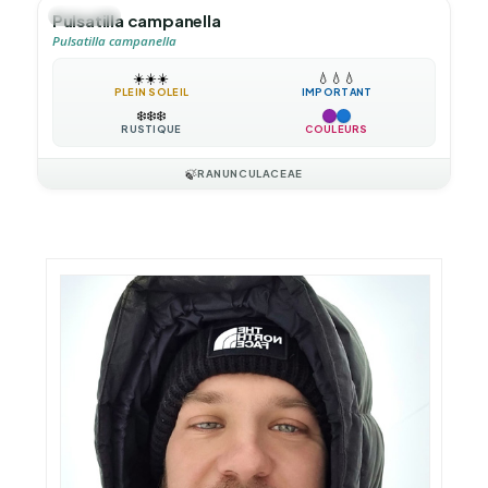
🪴
VIVACE
Pulsatilla campanella
Pulsatilla campanella
☀️
☀️
☀️
💧
💧
💧
PLEIN SOLEIL
IMPORTANT
❄️
❄️
❄️
RUSTIQUE
COULEURS
🍃
RANUNCULACEAE