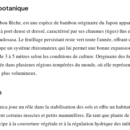
 botanique
u flèche, est une espèce de bambou originaire du Japon appa
 port dense et dressé, caractérisé par ses chaumes (tiges) fins e
udosasa. Le feuillage persistant reste vert toute l'année, offrant
ppe un système rhizomateux qui lui permet une bonne expansio
e 3 à 5 mètres selon les conditions de culture. Originaire des fo
isée dans plusieurs régions tempérées du monde, où elle représe
u plus volumineux.
n
a joue un rôle dans la stabilisation des sols et offre un habitat
t certains insectes et petits mammifères. En tant que plante de
cipe à la couverture végétale et à la régulation hydrique des mil