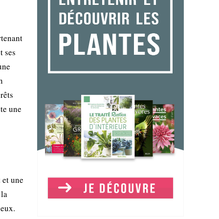
rtenant
t ses
 une
n
rêts
nte une
 et une
 la
ieux.