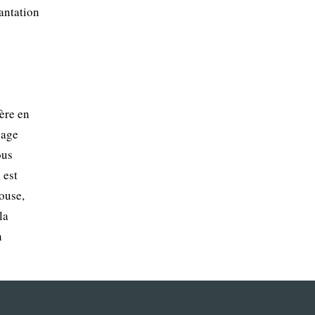
lantation
ère en
sage
ous
 est
ouse,
la
n