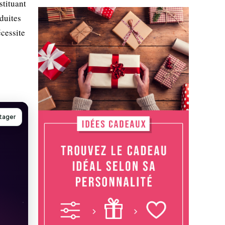
stituant
duites
écessite