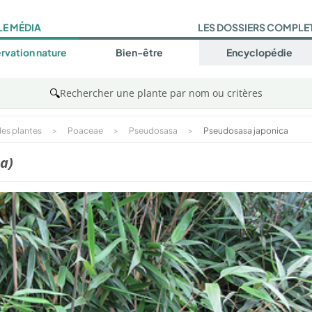
LE MÉDIA
LES DOSSIERS COMPLE
rvation nature
Bien-être
Encyclopédie
🔍
Rechercher une plante par nom ou critères
es plantes
>
Poaceae
>
Pseudosasa
>
Pseudosasa japonica
a)