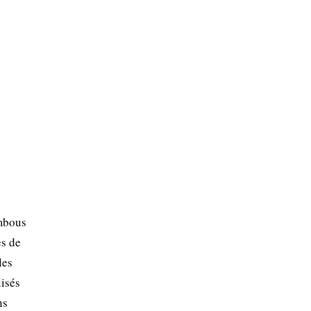
ambous
es de
les
lisés
ns