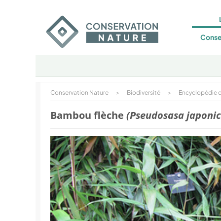
Conse
Conservation Nature
>
Biodiversité
>
Encyclopédie d
Bambou flèche
(Pseudosasa japonic