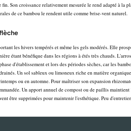
e fin. Son croissance relativement mesurée le rend adapté à la p
urales de ce bambou le rendent utile comme brise-vent naturel.
flèche
ortant les hivers tempérés et même les gels modérés. Elle prosp
ière étant bénéfique dans les régions à étés très chauds. L'arro
phase d'établissement et lors des périodes sèches, car les bamb
 drainés. Un sol sableux ou limoneux riche en matière organique
 printemps ou en automne. Pour maîtriser son expansion rhizomat
ecommandée. Un apport annuel de compost ou de paillis maintient 
euvent être supprimées pour maintenir l'esthétique. Peu d'entretie