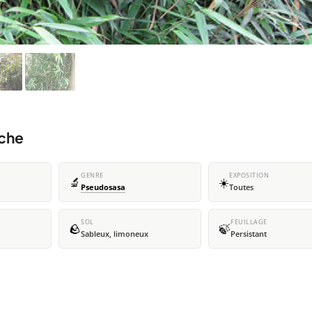
èche
GENRE
EXPOSITION
🔬
☀️
Pseudosasa
Toutes
SOL
FEUILLAGE
🪨
🍃
Sableux, limoneux
Persistant