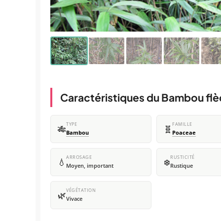
Caractéristiques du Bambou fl
TYPE
FAMILLE
🎋
🧬
Bambou
Poaceae
ARROSAGE
RUSTICITÉ
💧
❄️
Moyen, important
Rustique
VÉGÉTATION
🌿
Vivace