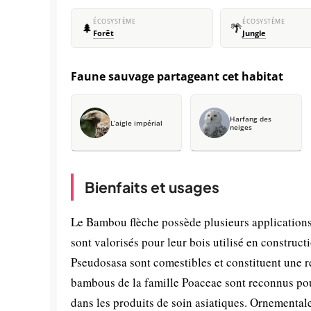
ÉCOSYSTÈME
ÉCOSYSTÈME
🌲
🌴
Forêt
Jungle
Faune sauvage partageant cet habitat
Harfang des
L’aigle impérial
neiges
Bienfaits et usages
Le Bambou flèche possède plusieurs applications
sont valorisés pour leur bois utilisé en construct
Pseudosasa sont comestibles et constituent une 
bambous de la famille Poaceae sont reconnus pour
dans les produits de soin asiatiques. Ornementa