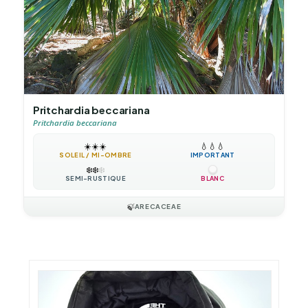
Pritchardia beccariana
Pritchardia beccariana
☀️
☀️
☀️
💧
💧
💧
SOLEIL / MI-OMBRE
IMPORTANT
❄️
❄️
❄️
SEMI-RUSTIQUE
BLANC
🍃
ARECACEAE