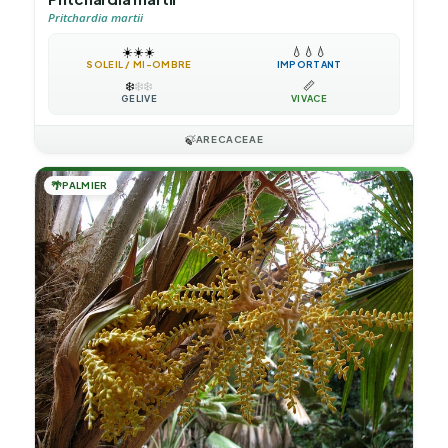
Pritchardia martii
☀️
☀️
☀️
💧
💧
💧
SOLEIL / MI-OMBRE
IMPORTANT
❄️
❄️
❄️
📏
GÉLIVE
VIVACE
🍃
ARECACEAE
🌴
PALMIER