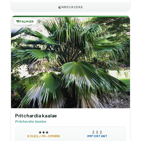
🍃
ARECACEAE
🌴
PALMIER
Pritchardia kaalae
Pritchardia kaalae
☀️
☀️
☀️
💧
💧
💧
SOLEIL / MI-OMBRE
IMPORTANT