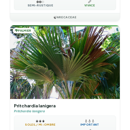
❄️
❄️
❄️
📏
SEMI-RUSTIQUE
VIVACE
🍃
ARECACEAE
🌴
PALMIER
Pritchardia lanigera
Pritchardia lanigera
☀️
☀️
☀️
💧
💧
💧
SOLEIL / MI-OMBRE
IMPORTANT