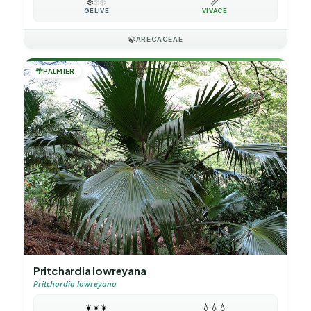
❄️
❄️
❄️
📏
GÉLIVE
VIVACE
🍃
ARECACEAE
🌴
PALMIER
Pritchardia lowreyana
Pritchardia lowreyana
☀️
☀️
☀️
💧
💧
💧