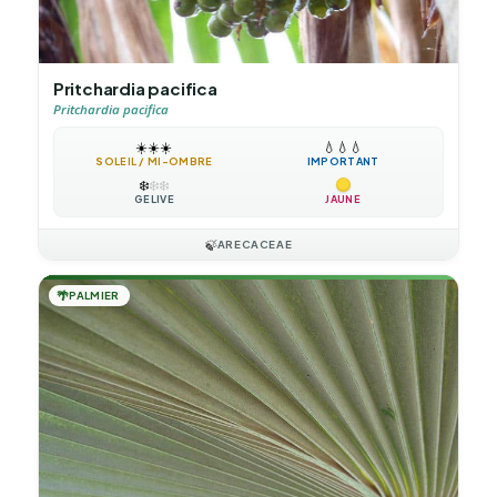
Pritchardia pacifica
Pritchardia pacifica
☀️
☀️
☀️
💧
💧
💧
SOLEIL / MI-OMBRE
IMPORTANT
❄️
❄️
❄️
GÉLIVE
JAUNE
🍃
ARECACEAE
🌴
PALMIER