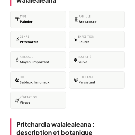
waialealeana
TYPE
FAMILLE
🌴
🧬
Palmier
Arecaceae
GENRE
EXPOSITION
🔬
☀️
Pritchardia
Toutes
ARROSAGE
RUSTICITÉ
💧
❄️
Moyen, important
Gélive
SOL
FEUILLAGE
🪨
🍃
Sableux, limoneux
Persistant
VÉGÉTATION
🌿
Vivace
Pritchardia waialealeana :
description et botanique