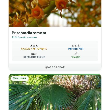
Pritchardia remota
Pritchardia remota
☀️
☀️
☀️
💧
💧
💧
SOLEIL / MI-OMBRE
IMPORTANT
❄️
❄️
❄️
📏
SEMI-RUSTIQUE
VIVACE
🍃
ARECACEAE
🌴
PALMIER