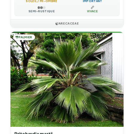
SOLEIL / MI-OMBRE
IMPORTANT
❄️
❄️
❄️
📏
SEMI-RUSTIQUE
VIVACE
🍃
ARECACEAE
🌴
PALMIER
Pritchardia martii