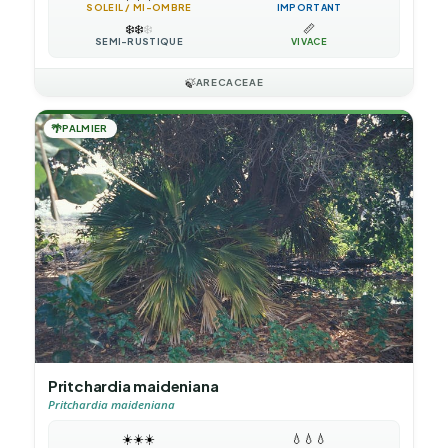
SOLEIL / MI-OMBRE
IMPORTANT
❄️
❄️
❄️
📏
SEMI-RUSTIQUE
VIVACE
🍃
ARECACEAE
🌴
PALMIER
Pritchardia maideniana
Pritchardia maideniana
☀️
☀️
☀️
💧
💧
💧