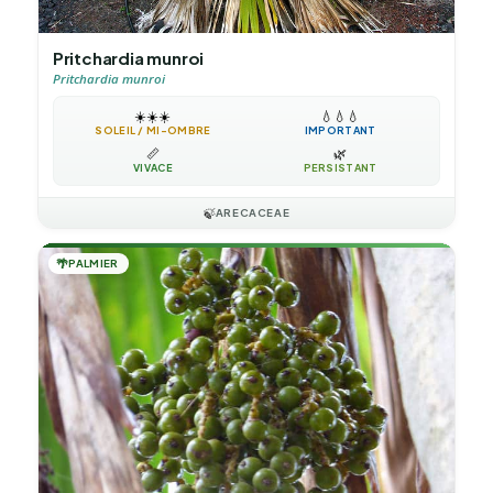
Pritchardia munroi
Pritchardia munroi
☀️
☀️
☀️
💧
💧
💧
SOLEIL / MI-OMBRE
IMPORTANT
📏
🌿
VIVACE
PERSISTANT
🍃
ARECACEAE
🌴
PALMIER