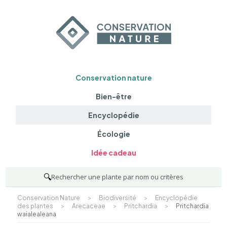
Conservation nature
Bien-être
Encyclopédie
Écologie
Idée cadeau
🔍
Rechercher une plante par nom ou critères
Conservation Nature
>
Biodiversité
>
Encyclopédie
des plantes
>
Arecaceae
>
Pritchardia
>
Pritchardia
waialealeana