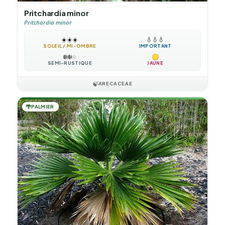
Pritchardia minor
Pritchardia minor
☀️
☀️
☀️
💧
💧
💧
SOLEIL / MI-OMBRE
IMPORTANT
❄️
❄️
❄️
SEMI-RUSTIQUE
JAUNE
🍃
ARECACEAE
🌴
PALMIER