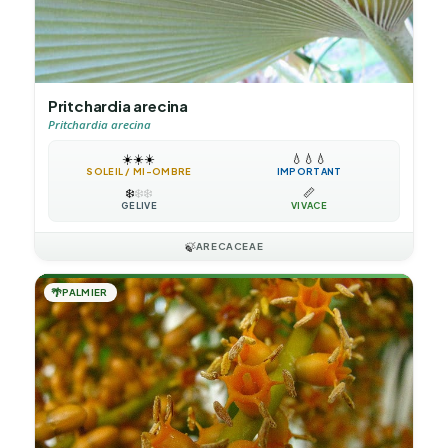
Pritchardia arecina
Pritchardia arecina
☀️
☀️
☀️
💧
💧
💧
SOLEIL / MI-OMBRE
IMPORTANT
❄️
❄️
❄️
📏
GÉLIVE
VIVACE
🍃
ARECACEAE
🌴
PALMIER