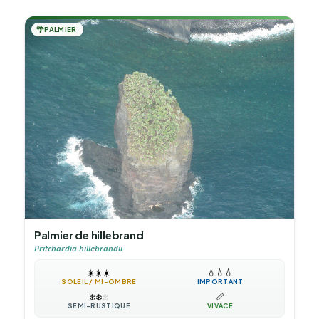
🌴
PALMIER
Palmier de hillebrand
Pritchardia hillebrandii
☀️
☀️
☀️
💧
💧
💧
SOLEIL / MI-OMBRE
IMPORTANT
❄️
❄️
❄️
📏
SEMI-RUSTIQUE
VIVACE