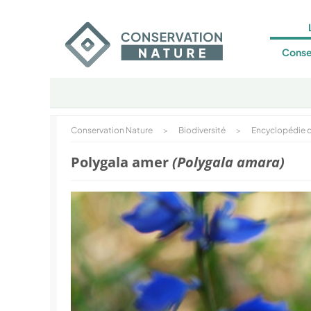
Conse
Conservation Nature
>
Biodiversité
>
Encyclopédie d
Polygala amer
(Polygala amara)