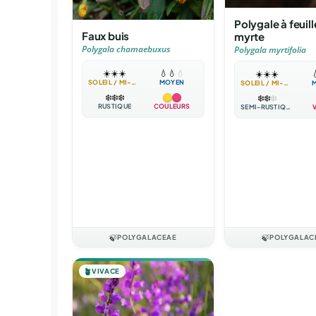
Polygale à feuil
Faux buis
myrte
Polygala chamaebuxus
Polygala myrtifolia
☀️
☀️
☀️
💧
💧
💧
☀️
☀️
☀️

SOLEIL / MI-OMBRE
MOYEN
SOLEIL / MI-OMBRE
❄️
❄️
❄️
❄️
❄️
❄️
RUSTIQUE
COULEURS
SEMI-RUSTIQUE
🍃
POLYGALACEAE
🍃
POLYGALAC
🪴
VIVACE