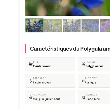
Caractéristiques du Polygala a
TYPE
FAMILLE
🌺
🧬
Plante vivace
Polygalaceae
ARROSAGE
RUSTICITÉ
💧
❄️
Faible, moyen
Rustique
FLORAISON
COULEUR
🌸
🎨
Mai, juin, juillet, août
Blanc, bleu