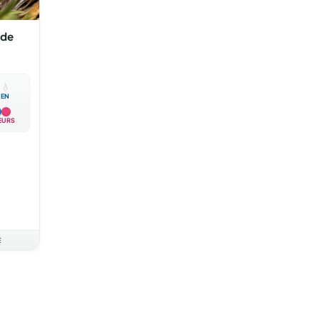
 de

💧
EN
EURS
E