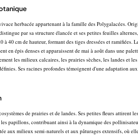
botanique
vivace herbacée appartenant à la famille des Polygalacées. Orig
istingue par sa structure élancée et ses petites feuilles alternes
20 à 40 cm de hauteur, formant des tiges dressées et ramifiées. L
ent en épis denses et apparaissent de mai à août dans une palet
ment les milieux calcaires, les prairies sèches, les landes et les
définies. Ses racines profondes témoignent d'une adaptation aux
n
systèmes de prairies et de landes. Ses petites fleurs attirent le
 les papillons, contribuant ainsi à la dynamique des pollinisate
ée aux milieux semi-naturels et aux pâturages extensifs, où ell