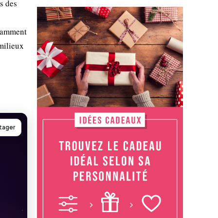
s des
otamment
 milieux