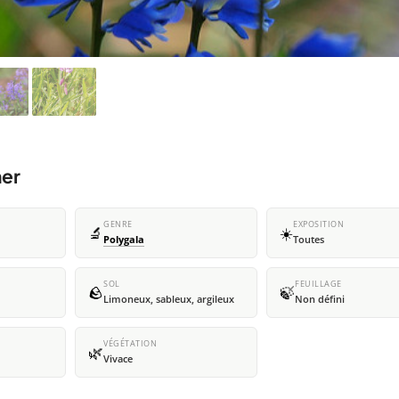
mer
GENRE
EXPOSITION
🔬
☀️
Polygala
Toutes
SOL
FEUILLAGE
🪨
🍃
Limoneux, sableux, argileux
Non défini
VÉGÉTATION
🌿
Vivace