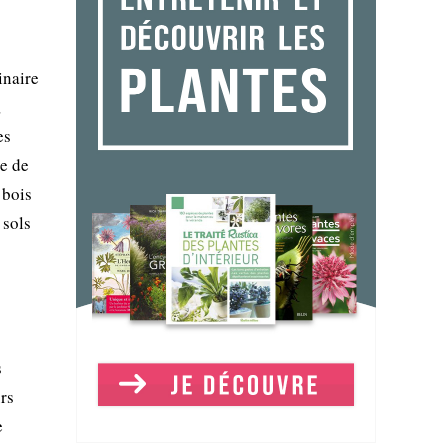
inaire
,
es
te de
 bois
 sols
s
urs
e