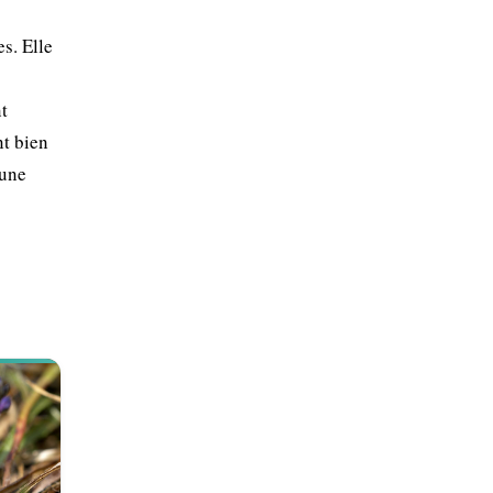
s. Elle
t
nt bien
 une