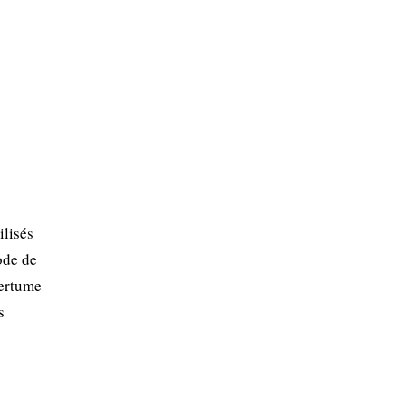
.
ilisés
ode de
mertume
s