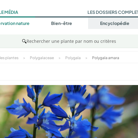
LE MÉDIA
LES DOSSIERS COMPLE
rvation nature
Bien-être
Encyclopédie
🔍
Rechercher une plante par nom ou critères
es plantes
>
Polygalaceae
>
Polygala
>
Polygala amara