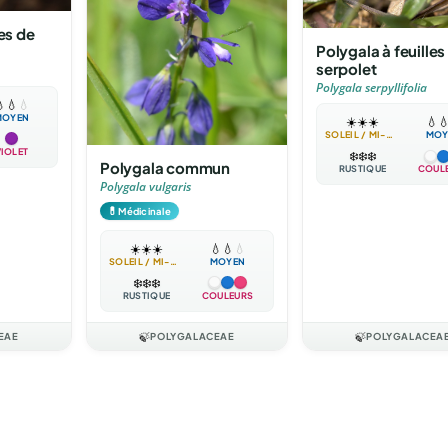
les de
Polygala à feuilles
serpolet
Polygala serpyllifolia

💧
💧
MOYEN
☀️
☀️
☀️
💧

SOLEIL / MI-OMBRE
MOY
VIOLET
❄️
❄️
❄️
Polygala commun
RUSTIQUE
COUL
Polygala vulgaris
💊
Médicinale
☀️
☀️
☀️
💧
💧
💧
SOLEIL / MI-OMBRE
MOYEN
❄️
❄️
❄️
RUSTIQUE
COULEURS
EAE
🍃
POLYGALACEAE
🍃
POLYGALACEA