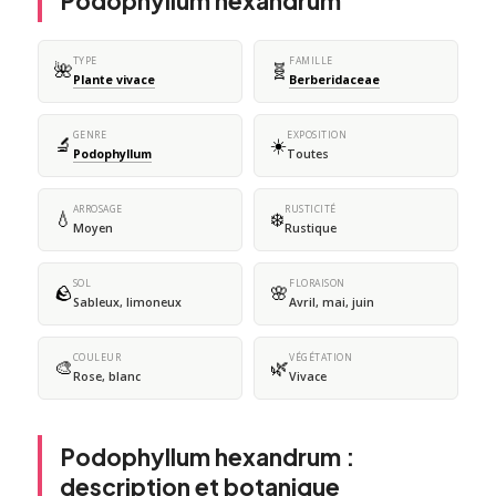
Podophyllum hexandrum
TYPE
FAMILLE
🌺
🧬
Plante vivace
Berberidaceae
GENRE
EXPOSITION
🔬
☀️
Podophyllum
Toutes
ARROSAGE
RUSTICITÉ
💧
❄️
Moyen
Rustique
SOL
FLORAISON
🪨
🌸
Sableux, limoneux
Avril, mai, juin
COULEUR
VÉGÉTATION
🎨
🌿
Rose, blanc
Vivace
Podophyllum hexandrum :
description et botanique