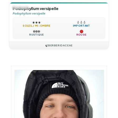
🪴
VIVACE
Podophyllum versipelle
Podophyllum versipelle
☀️
☀️
☀️
💧
💧
💧
SOLEIL / MI-OMBRE
IMPORTANT
❄️
❄️
❄️
RUSTIQUE
ROUGE
🍃
BERBERIDACEAE