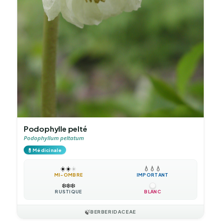
Podophylle pelté
Podophyllum peltatum
💊
Médicinale
☀️
☀️
☀️
💧
💧
💧
MI-OMBRE
IMPORTANT
❄️
❄️
❄️
RUSTIQUE
BLANC
🍃
BERBERIDACEAE