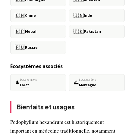
🇨🇳
🇮🇳
Chine
Inde
🇳🇵
🇵🇰
Népal
Pakistan
🇷🇺
Russie
Écosystèmes associés
ÉCOSYSTÈME
ÉCOSYSTÈME
🌲
⛰️
Forêt
Montagne
Bienfaits et usages
Podophyllum hexandrum est historiquement
important en médecine traditionnelle, notamment