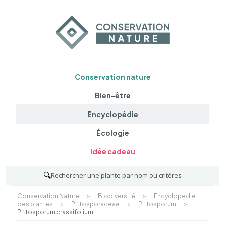
Conservation nature
Bien-être
Encyclopédie
Écologie
Idée cadeau
🔍
Rechercher une plante par nom ou critères
Conservation Nature
>
Biodiversité
>
Encyclopédie
des plantes
>
Pittosporaceae
>
Pittosporum
>
Pittosporum crassifolium