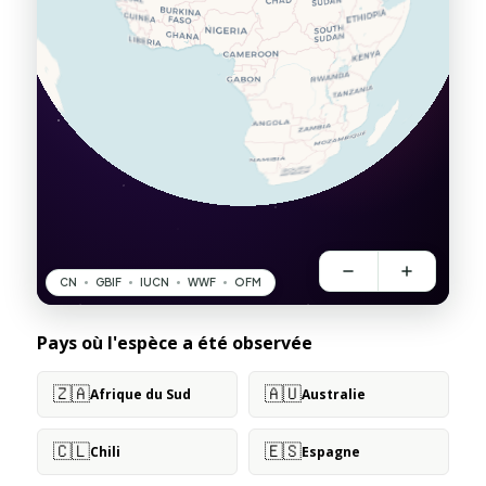
Pays où l'espèce a été observée
🇿🇦
🇦🇺
Afrique du Sud
Australie
🇨🇱
🇪🇸
Chili
Espagne