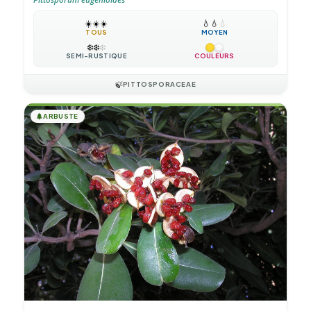
☀️
☀️
☀️
💧
💧
💧
TOUS
MOYEN
❄️
❄️
❄️
SEMI-RUSTIQUE
COULEURS
🍃
PITTOSPORACEAE
🌲
ARBUSTE