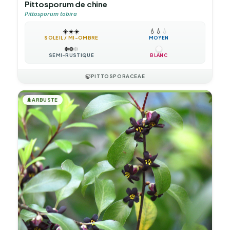
Pittosporum de chine
Pittosporum tobira
☀️
☀️
☀️
💧
💧
💧
SOLEIL / MI-OMBRE
MOYEN
❄️
❄️
❄️
SEMI-RUSTIQUE
BLANC
🍃
PITTOSPORACEAE
🌲
ARBUSTE