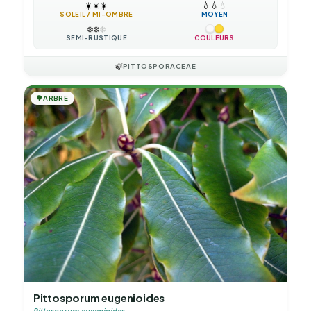
☀️
☀️
☀️
💧
💧
💧
SOLEIL / MI-OMBRE
MOYEN
❄️
❄️
❄️
SEMI-RUSTIQUE
COULEURS
🍃
PITTOSPORACEAE
🌳
ARBRE
Pittosporum eugenioides
Pittosporum eugenioides