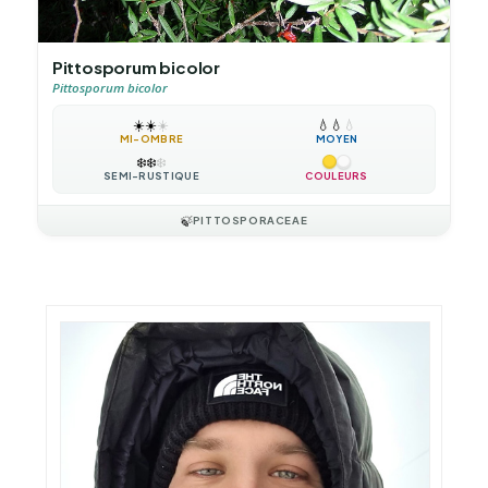
Pittosporum bicolor
Pittosporum bicolor
☀️
☀️
☀️
💧
💧
💧
MI-OMBRE
MOYEN
❄️
❄️
❄️
SEMI-RUSTIQUE
COULEURS
🍃
PITTOSPORACEAE