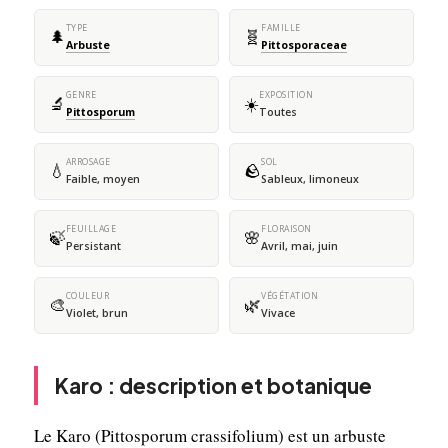
TYPE
FAMILLE
🌲
🧬
Arbuste
Pittosporaceae
GENRE
EXPOSITION
🔬
☀️
Pittosporum
Toutes
ARROSAGE
SOL
💧
🪨
Faible, moyen
Sableux, limoneux
FEUILLAGE
FLORAISON
🍃
🌸
Persistant
Avril, mai, juin
COULEUR
VÉGÉTATION
🎨
🌿
Violet, brun
Vivace
Karo : description et botanique
Le Karo (Pittosporum crassifolium) est un arbuste