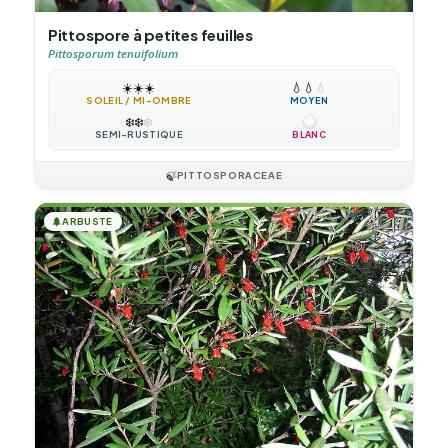
Pittospore à petites feuilles
Pittosporum tenuifolium
☀️
☀️
☀️
💧
💧
💧
SOLEIL / MI-OMBRE
MOYEN
❄️
❄️
❄️
SEMI-RUSTIQUE
BLANC
🍃
PITTOSPORACEAE
🌲
ARBUSTE